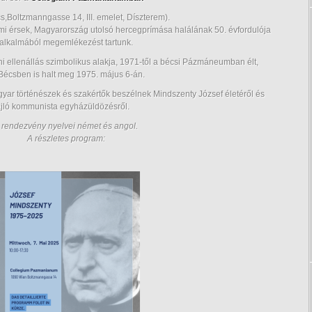
s,Boltzmanngasse 14, III. emelet, Díszterem).
mi érsek, Magyarország utolsó hercegprímása halálának 50. évfordulója
alkalmából megemlékezést tartunk.
 ellenállás szimbolikus alakja, 1971-től a bécsi Pázmáneumban élt,
Bécsben is halt meg 1975. május 6-án.
yar történészek és szakértők beszélnek Mindszenty József életéről és
ajló kommunista egyházüldözésről.
 rendezvény nyelvei német és angol.
A részletes program: