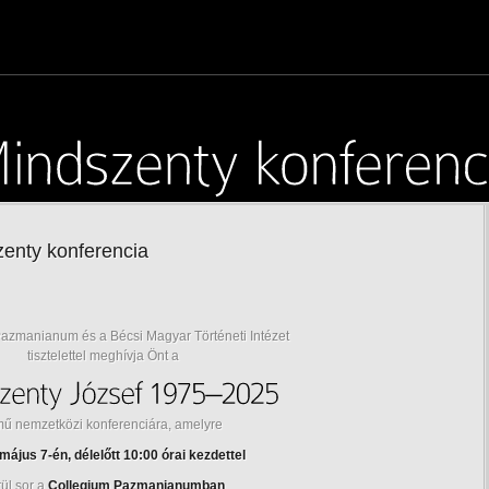
enty konferencia
azmanianum és a Bécsi Magyar Történeti Intézet
tisztelettel meghívja Önt a
mű nemzetközi konferenciára, amelyre
május 7-én, délelőtt 10:00 órai kezdettel
ül sor a
Collegium Pazmanianumban