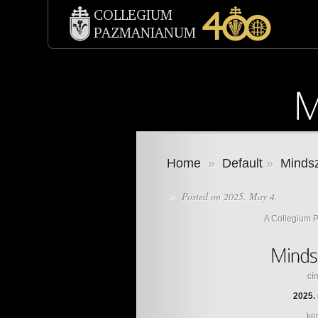
Home
»
Default
»
Mindsz
»
Posted on 2025. May 4.
A Collegium P
cí
2025. 
ker