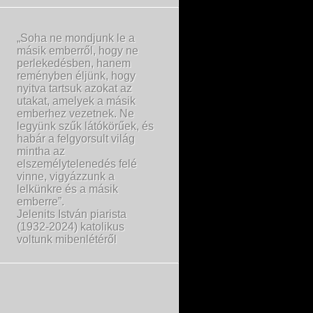
„Soha ne mondjunk le a
másik emberről, hogy ne
perlekedésben, hanem
reményben éljünk, hogy
nyitva tartsuk azokat az
utakat, amelyek a másik
emberhez vezetnek. Ne
legyünk szűk látókörűek, és
habár a felgyorsult világ
mintha az
elszemélytelenedés felé
vinne, vigyázzunk a
lelkünkre és a másik
emberre”.
Jelenits István piarista
(1932-2024) katolikus
voltunk mibenlétéről