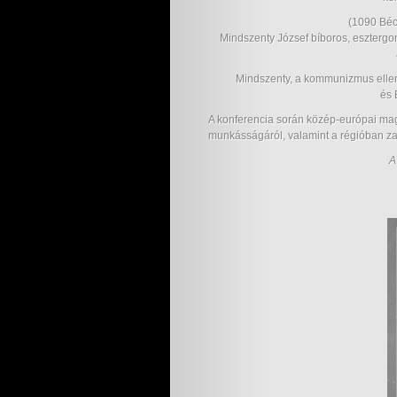
(1090 Béc
Mindszenty József bíboros, esztergo
Mindszenty, a kommunizmus elleni
és 
A konferencia során közép-európai mag
munkásságáról, valamint a régióban z
A