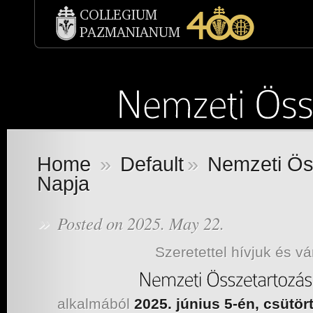
Home
»
Default
»
Nemzeti Ös
Napja
»
Posted on 2025. May 22.
Szeretettel hívjuk és vá
alkalmából
2025. június 5-én, csütör