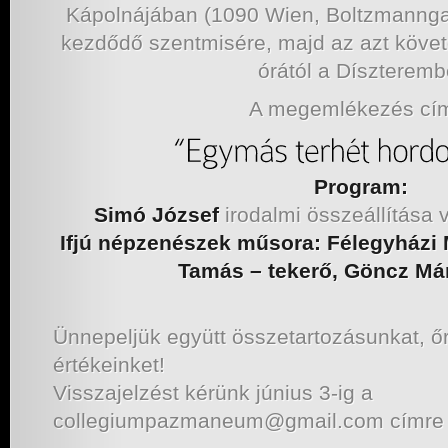
Kápolnájában (1090 Wien, Boltzmanngass
kezdődő szentmisére, majd az azt köv
órától a Díszteremb
A megemlékezés cí
Program:
Simó József
irodalmi összeállítása 
Ifjú népzenészek műsora: Félegyházi 
Tamás – tekerő,
Göncz Már
Ünnepeljük együtt összetartozásunkat, ő
értékeinket!
Visszajelzést kérünk június 3-ig a
collegiumpazmaneum@gmail.com címre