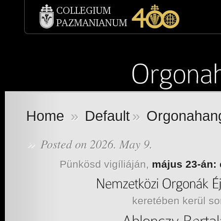
Home
»
Default
»
Orgonahan
»
Posted on 2026. May 9.
Pünkösd vigíliáján,
május 23-án: 
keretében kerül so