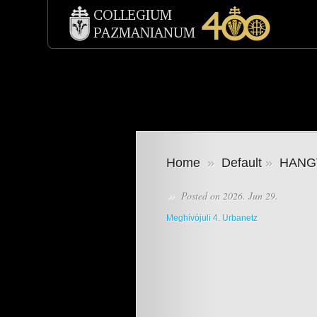
Home
»
Default
»
HANG
»
Posted on 2026. Jun 29.
Meghívójuli 4. Urbanetz