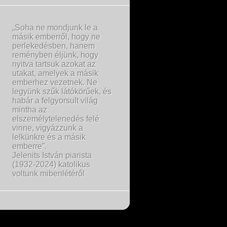
„Soha ne mondjunk le a
másik emberről, hogy ne
perlekedésben, hanem
reményben éljünk, hogy
nyitva tartsuk azokat az
utakat, amelyek a másik
emberhez vezetnek. Ne
legyünk szűk látókörűek, és
habár a felgyorsult világ
mintha az
elszemélytelenedés felé
vinne, vigyázzunk a
lelkünkre és a másik
emberre”.
Jelenits István piarista
(1932-2024) katolikus
voltunk mibenlétéről