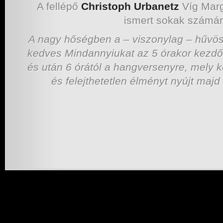
A fellépő
Christoph Urbanetz
Víg Marg
ismert sokak számá
A nagy hőségben a – viszonylag – hűv
kedves Mindannyiukat az 5 órakor kezdő
és után 6 órától a hangversenyre, mely kö
és felejthetetlen élményt nyújt majd