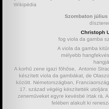
Szombaton július
díszter
Christoph 
fog viola da gamba sz
A viola da gamba kitű
mélyebb hangfekvés
hangjá
A korhű zene igazi főhőse, Antonio Stra
készített viola da gambákat, de Olasz
között. Németországban, Franciaország
17. század végéig készítették utoljára
zeneműveket egyre kevésbé írtak rá. 
felében alakult ki renes