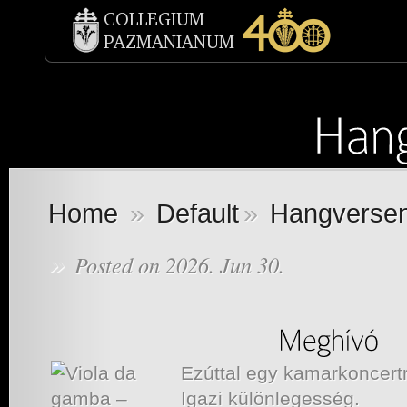
Home
»
Default
»
Hangverse
»
Posted on 2026. Jun 30.
Ezúttal egy kamarkoncertr
Igazi különlegesség.