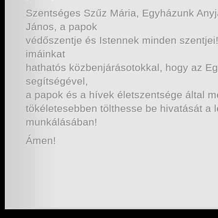
Szentséges Szűz Mária, Egyházunk Anyj
János, a papok
védőszentje és Istennek minden szentje
imáinkat
hathatós közbenjárásotokkal, hogy az Eg
segítségével,
a papok és a hívek életszentsége által me
tökéletesebben tölthesse be hivatását a
munkálásában!
Ámen!