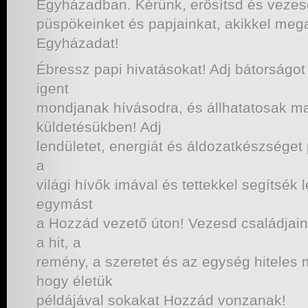
Egyházadban. Kérünk, erősítsd és vezesd
püspökeinket és papjainkat, akikkel me
Egyházadat!
Ébressz papi hivatásokat! Adj bátorságot 
igent
mondjanak hívásodra, és állhatatosak m
küldetésükben! Adj
lendületet, energiát és áldozatkészséget
a
világi hívők imával és tettekkel segítsék 
egymást
a Hozzád vezető úton! Vezesd családjai
a hit, a
remény, a szeretet és az egység hiteles
hogy életük
példájával sokakat Hozzád vonzanak!