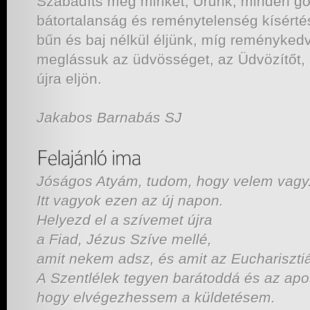
Szabadíts meg minket, Urunk, minden gon
bátortalanság és reménytelenség kísértés
bűn és baj nélkül éljünk, míg reménykedv
meglássuk az üdvösséget, az Üdvözítőt, a
újra eljön.
Jakabos Barnabás SJ
Jóságos Atyám, tudom, hogy velem vagy
Itt vagyok ezen az új napon.
Helyezd el a szívemet újra
a Fiad, Jézus Szíve mellé,
amit nekem adsz, és amit az Euchariszt
A Szentlélek tegyen barátoddá és az apo
hogy elvégezhessem a küldetésem.