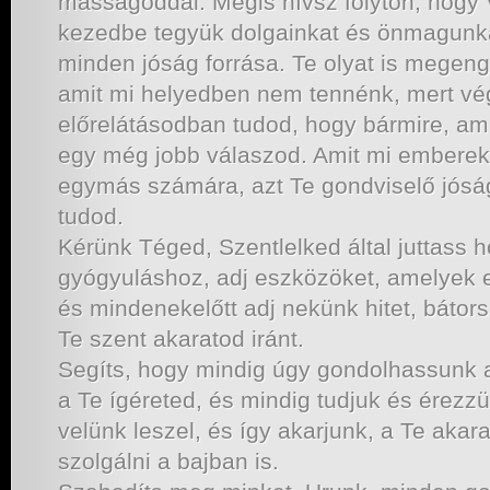
másságoddal. Mégis hívsz folyton, hogy V
kezedbe tegyük dolgainkat és önmagunka
minden jóság forrása. Te olyat is megen
amit mi helyedben nem tennénk, mert vé
előrelátásodban tudod, hogy bármire, ami 
egy még jobb válaszod. Amit mi emberek
egymás számára, azt Te gondviselő jós
tudod.
Kérünk Téged, Szentlelked által juttass 
gyógyuláshoz, adj eszközöket, amelyek e
és mindenekelőtt adj nekünk hitet, bátors
Te szent akaratod iránt.
Segíts, hogy mindig úgy gondolhassunk a 
a Te ígéreted, és mindig tudjuk és érezz
velünk leszel, és így akarjunk, a Te aka
szolgálni a bajban is.