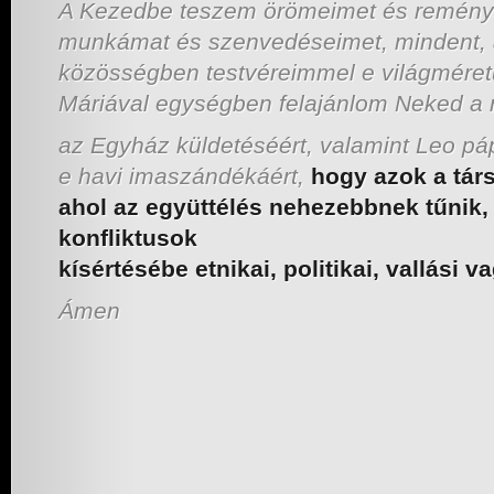
A Kezedbe teszem örömeimet és remény
munkámat és szenvedéseimet, mindent,
közösségben testvéreimmel e világmére
Máriával egységben felajánlom Neked a
az Egyház küldetéséért, valamint Leo pá
e havi imaszándékáért,
hogy azok a tár
ahol az együttélés nehezebbnek tűnik,
konfliktusok
kísértésébe etnikai, politikai, vallási v
Ámen