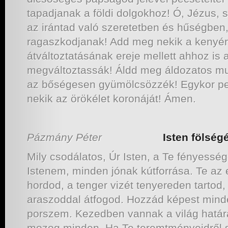
tapadjanak a földi dolgokhoz! Ó, Jézus, 
az irántad való szeretetben és hűségben,
ragaszkodjanak! Add meg nekik a kenyér
átváltoztatásának ereje mellett ahhoz is 
megváltoztassák! Áldd meg áldozatos mu
az bőségesen gyümölcsözzék! Egykor p
nekik az örökélet koronáját! Ámen.
Pázmány Péter
Isten fölségének
Mily csodálatos, Úr Isten, a Te fényesség
Istenem, minden jónak kútforrása. Te az 
hordod, a tenger vizét tenyereden tartod,
araszoddal átfogod. Hozzád képest min
porszem. Kezedben vannak a világ határa
mozog minden. Ha Te teremtményeidről s