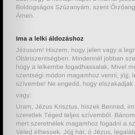
Boldogságos Szűzanyám, szent Őrzőangy
Ámen.
Ima a lelki áldozáshoz
Jézusom! Hiszem, hogy jelen vagy a le
Oltáriszentségben. Mindennél jobban sze
hogy a lelkembe fogadhassalak. Mivel m
szentségi módon magamhoz venni, jöjj, l
szívembe! Ne engedd, hogy elszakadjak 
vagy:
Uram, Jézus Krisztus, hiszek Benned, i
szeretlek Téged teljes szívemből. Báno
mert szeretnélek magamhoz fogadni a s
Veled élhessek. Jöjj hát, ó Jézus, legalá