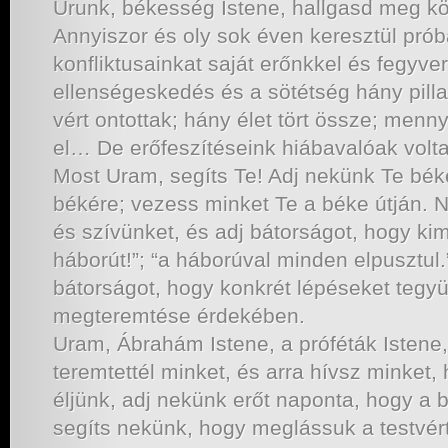
Urunk, békesség Istene, hallgasd meg k
Annyiszor és oly sok éven keresztül pró
konfliktusainkat saját erőnkkel és fegyve
ellenségeskedés és a sötétség hány pilla
vért ontottak; hány élet tört össze; menn
el… De erőfeszítéseink hiábavalóak volta
Most Uram, segíts Te! Adj nekünk Te béké
békére; vezess minket Te a béke útján.
és szívünket, és adj bátorságot, hogy ki
háborút!”; “a háborúval minden elpusztul
bátorságot, hogy konkrét lépéseket tegy
megteremtése érdekében.
Uram, Ábrahám Istene, a próféták Istene, 
teremtettél minket, és arra hívsz minket,
éljünk, adj nekünk erőt naponta, hogy a 
segíts nekünk, hogy meglássuk a testvér