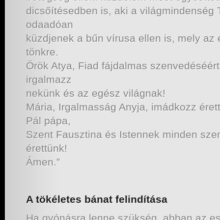
dicsőítésedben is, aki a világmindenség 
odaadóan
küzdjenek a bűn vírusa ellen is, mely az 
tönkre.
Örök Atya, Fiad fájdalmas szenvedéséért
irgalmazz
nekünk és az egész világnak!
Mária, Irgalmasság Anyja, imádkozz érett
Pál pápa,
Szent Fausztina és Istennek minden szen
érettünk!
Ámen.”
A tökéletes bánat felindítása
Ha gyónásra lenne szükség, abban az es