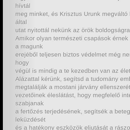
hívtál
meg minket, és Krisztus Urunk megváltó 
által
utat nyitottál nekünk az örök boldogságra
Amikor olyan természeti csapások érnek 
a magunk
erejéből teljesen biztos védelmet még nem
hogy
végül is mindig a te kezedben van az éle
Alázattal kérünk, segítsd a tudomány em
megtalálják a mostani járvány ellenszeré
vezetőinek éleslátást, hogy megfelelő in
szabjanak
a fertőzés terjedésének, segítsék a bet
leküzdését
és a hatékony eszközök eljutását a rászo