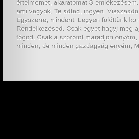
értelmemet, akaratomat S emlékezésem.
ami vagyok, Te adtad, ingyen. Visszaado
Egyszerre, mindent. Legyen fölöttünk korl
Rendelkezésed. Csak egyet hagyj meg a
téged. Csak a szeretet maradjon enyém,
minden, de minden gazdagság enyém, M