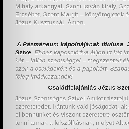
Mihály arkangyal, Szent István király, Sze
Erzsébet, Szent Margit – könyörögjetek é
Jézus Krisztusnál. Ámen.
A Pázmáneum kápolnájának titulusa 
Szíve
. Ehhez kapcsolódva álljon itt két
két – külön szentséggel – megszentelt él
szól: a családokért és a papokért. Szaba
főleg imádkozandók!
Családfelajánlás Jézus Szents
Jézus Szentséges Szíve! Amikor tiszteljü
szeretetedet, irántunk való jóságodat, ak
el bennünket és viszont szeretetre ösztö
tenni annak a felszólításnak, melyet Ala