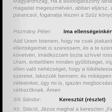
Magyarország, Ha a Boldogasszony taná
magadat megeszmélvén, abban eljársz, a
parancsol, foganatja lészen a Szűz kön
Pázmány Péter:
Ima ellenségeinkér
Add Uram Istenem, hogy ne csak jóakarói
ellenségeimet is szeressem, és a te szen
követvén, imádkozzam tiszta szívvel ros
Uram, énbelőlem minden gyűlölséget, iri
ellen való nehézséget, hogy a tökéletess
szeretet, lakozzék bennem; és miképpe
vétkeinket, úgy mi is, igazán megbocsás
vétkezőknek. Ámen
Sík Sándor:
Keresztút (részlet)
XII. Stáció, Jézus meghal a kereszten „Fel