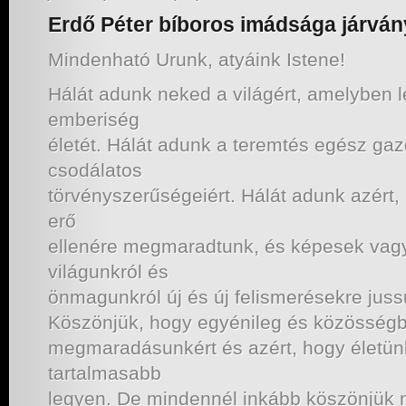
Erdő Péter bíboros imádsága járvány
Mindenható Urunk, atyáink Istene!
Hálát adunk neked a világért, amelyben l
emberiség
életét. Hálát adunk a teremtés egész ga
csodálatos
törvényszerűségeiért. Hálát adunk azért,
erő
ellenére megmaradtunk, és képesek vagy
világunkról és
önmagunkról új és új felismerésekre juss
Köszönjük, hogy egyénileg és közösségb
megmaradásunkért és azért, hogy életün
tartalmasabb
legyen. De mindennél inkább köszönjük n