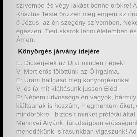
szívembe és végy lakást benne örökre! A
Krisztus Teste őrizzen meg engem az örö
ó Jézus, az én szegény szívemben. Ne
egészen. Tied akarok lenni életemben és 
Ámen.
Könyörgés járvány idejére
E: Dicsérjétek az Urat minden népek!
V: Mert erős fölöttünk az Ő irgalma.
E: Uram hallgasd meg könyörgésünket,
V: és (a mi) kiáltásunk jusson Eléd!
E: Népem üdvössége én vagyok, bármil
kiáltsanak is hozzám, megmentem őket, 
mindörökre –biztosít minket prófétái álta
Mennyei Atyánk, fáradságban erősségün
menedékünk, sírásunkban vigaszunk! Ad