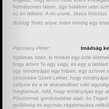
homályosan látom, úgy halálom után szín
az én lelkem. A mi urunk, Jézus Krisztus 
Boldog Teréz anya:
Isten mindig egy imá
Pázmány Péter
:
Imádság kereszt
Irgalmas Isten, ki minket egy örök életn
hogy amint Te egy vagy, és egy a tetőled
úgy mindnyájan egy hitben, egy szívvel s
szívünkbe Szent Lelket, hogy mindnyájan
valljunk és a te akaratodban való egysé
megtartsuk. Add, hogy mindnyájan egy a
Pásztornak gondviselése alatt, és Tége
gyűlölség és egymás rágalmazása nélkül 