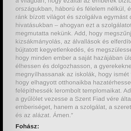
a világban, hogy ezáltal az emberek biz
országukban, háború és félelem nélkül, ép
ránk bízott világot és szolgálva egymást
hivatásukban – ahogyan ezt a szolgálato
megmutatta nekünk. Add, hogy megszűnj
kizsákmányolás, az álvallások és elferdí
bújtatott kegyetlenkedés, és megszülesse
hogy minden ember a saját hazájában üld
élhessen és dolgozhasson, a gyerekekn
megnyílhassanak az iskolák, hogy ismét
hogy elhagyott otthonaikba hazatérhess
felépíthessék lerombolt templomaikat. A
a gyűlölet vezesse a Szent Fiad vére álta
emberiséget, hanem a szolgálat, a szeret
és az alázat. Ámen.”
Fohász: