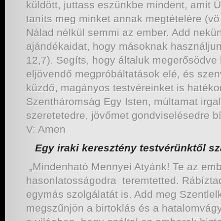
küldött, juttass eszünkbe mindent, amit 
taníts meg minket annak megtételére (vö 
Nálad nélkül semmi az ember. Add nekün
ajándékaidat, hogy másoknak használjunk
12,7). Segíts, hogy általuk megerősödve
eljövendő megpróbáltatások elé, és sze
küzdő, magányos testvéreinket is haték
Szentháromság Egy Isten, múltamat irga
szeretetedre, jövőmet gondviselésedre bí
V: Amen
Egy iraki keresztény testvérünktől 
„Mindenható Mennyei Atyánk! Te az embe
hasonlatosságodra teremtetted. Rábíztad 
egymás szolgálatát is. Add meg Szentlel
megszűnjön a birtoklás és a hatalomvágy