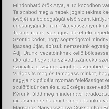
Mindenható örök Atya, a Te kezedben va
Te szabod meg a népek jogait: tekints k
jövőjét és boldogságát első szent királyu
édesanyjának, a mi Nagyasszonyunknak 
Tekints reánk, válságos időket élő néped
Szentlelkedet, hogy segítségével mindn
igazság útját, építsük nemzetünk egységé
Adj, Urunk, vezetőinknek kellő bölcsessé
akaratot, hogy a te szíved szándéka szer
szociális igazságosságot és az emberhez
Világosíts meg és támogass minket, hogy
nagyjaink példája nyomán felelősséget 
szülőföldünkért és a szükséget szenvedő
Kérünk, áldd meg mindennapi fáradozásu
dicsőségedre és ami boldogulásunkra vál
Magyarok Nagyasszonya Csíksomlyói Bo