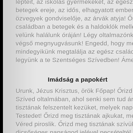
lépteit, az iskolás gyermekeket, az egész
betegek ereje, az idős, elhagyatott embe
özvegyek gondviselője, az árvák atyja! 
családban a betegek és a haldoklók mell
velünk halálunk óráján! Légy oltalmazó
végső megnyugvásunk! Engedd, hogy me
mindegyikünk megtalálja az egész család
legyünk a te Szentséges Szívedben! Ám
Imádság a papokért
Urunk, Jézus Krisztus, örök Főpap! Őriz
Szíved oltalmában, ahol senki sem tud ár
tisztának felszentelt kezüket, melyek nap
Testedet! Őrizd meg tisztának ajkukat, 
Véred piroslik. Őrizd meg tisztának szívü
dicsőséges papságod jelével pecsételté