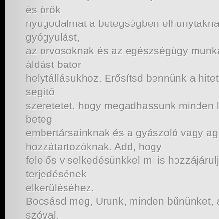
és örök
nyugodalmat a betegségben elhunytakna
gyógyulást,
az orvosoknak és az egészségügy munka
áldást bátor
helytállásukhoz. Erősítsd bennünk a hitet
segítő
szeretetet, hogy megadhassunk minden lel
beteg
embertársainknak és a gyászoló vagy a
hozzátartozóknak. Add, hogy
felelős viselkedésünkkel mi is hozzájáru
terjedésének
elkerüléséhez.
Bocsásd meg, Urunk, minden bűnünket, a
szóval,