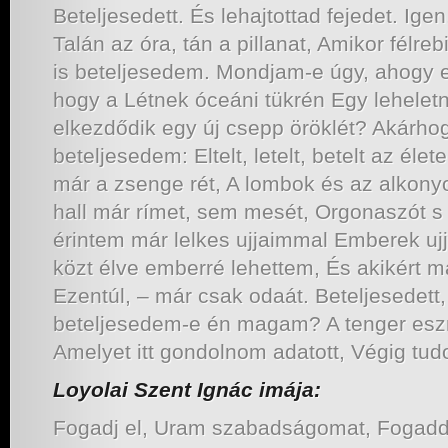
Beteljesedett. És lehajtottad fejedet. Ige
Talán az óra, tán a pillanat, Amikor félreb
is beteljesedem. Mondjam-e úgy, ahogy e
hogy a Létnek óceáni tükrén Egy leheletn
elkezdődik egy új csepp öröklét? Akárho
beteljesedem: Eltelt, letelt, betelt az 
már a zsenge rét, A lombok és az alkony
hall már rímet, sem mesét, Orgonaszót s 
érintem már lelkes ujjaimmal Emberek ujj
közt élve emberré lehettem, És akikért 
Ezentúl, – már csak odaát. Beteljesedett
beteljesedem-e én magam? A tenger eszm
Amelyet itt gondolnom adatott, Végig tu
Loyolai Szent Ignác imája:
Fogadj el, Uram szabadságomat, Fogad