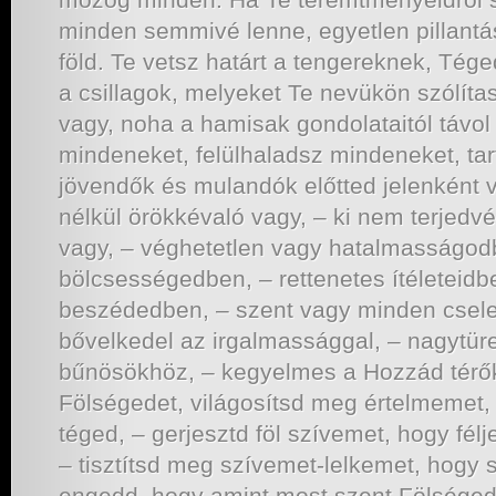
minden semmivé lenne, egyetlen pillant
föld. Te vetsz határt a tengereknek, Tég
a csillagok, melyeket Te nevükön szólítas
vagy, noha a hamisak gondolataitól távol
mindeneket, felülhaladsz mindeneket, ta
jövendők és mulandók előtted jelenként 
nélkül örökkévaló vagy, – ki nem terjedvé
vagy, – véghetetlen vagy hatalmasságod
bölcsességedben, – rettenetes ítéleteidb
beszédedben, – szent vagy minden csel
bővelkedel az irgalmassággal, – nagytür
bűnösökhöz, – kegyelmes a Hozzád térő
Fölségedet, világosítsd meg értelmemet
téged, – gerjesztd föl szívemet, hogy félj
– tisztítsd meg szívemet-lelkemet, hogy
engedd, hogy amint most szent Fölségede