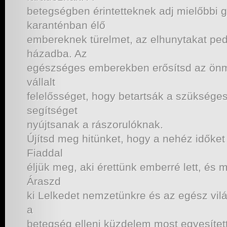
betegségben érintetteknek adj mielőbbi g
karanténban élő
embereknek türelmet, az elhunytakat ped
házadba. Az
egészséges emberekben erősítsd az ön
vállalt
felelősséget, hogy betartsák a szükséges
segítséget
nyújtsanak a rászorulóknak.
Újítsd meg hitünket, hogy a nehéz időket 
Fiaddal
éljük meg, aki érettünk emberré lett, és
Áraszd
ki Lelkedet nemzetünkre és az egész vilá
a
betegség elleni küzdelem most egyesítet