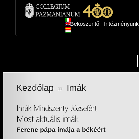
Beköszöntő
Intézményünk
Kezdőlap
»
Imák
Ferenc pápa imája a békéért