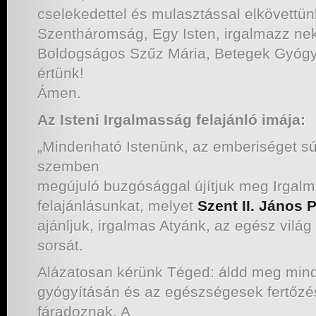
cselekedettel és mulasztással elkövettün
Szentháromság, Egy Isten, irgalmazz ne
Boldogságos Szűz Mária, Betegek Gyógyí
értünk!
Ámen.
Az Isteni Irgalmasság felajánló imája:
„Mindenható Istenünk, az emberiséget súj
szemben
megújuló buzgósággal újítjuk meg Irgal
felajánlásunkat, melyet
Szent II. János P
ajánljuk, irgalmas Atyánk, az egész vilá
sorsát.
Alázatosan kérünk Téged: áldd meg mind
gyógyításán és az egészségesek fertőz
fáradoznak. A