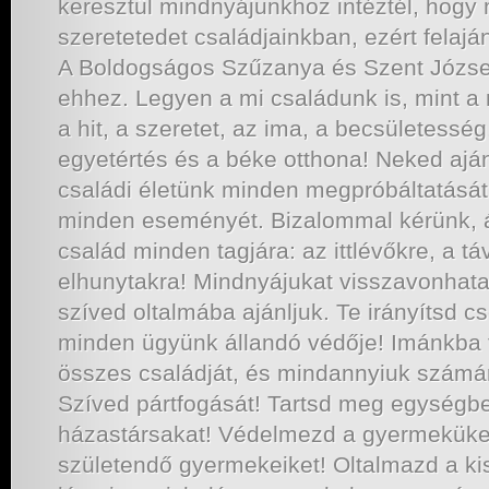
keresztül mindnyájunkhoz intéztél, hogy
szeretetedet családjainkban, ezért felaj
A Boldogságos Szűzanya és Szent József 
ehhez. Legyen a mi családunk is, mint a
a hit, a szeretet, az ima, a becsületessé
egyetértés és a béke otthona! Neked aján
családi életünk minden megpróbáltatását
minden eseményét. Bizalommal kérünk, 
család minden tagjára: az ittlévőkre, a tá
elhunytakra! Mindnyájukat visszavonhata
szíved oltalmába ajánljuk. Te irányítsd c
minden ügyünk állandó védője! Imánkba fo
összes családját, és mindannyiuk számár
Szíved pártfogását! Tartsd meg egységb
házastársakat! Védelmezd a gyermeküke
születendő gyermekeiket! Oltalmazd a k