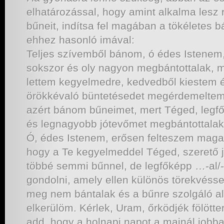
elhatározással, hogy amint alkalma lesz 
bűneit, indítsa fel magában a tökéletes b
ehhez hasonló imával:
Teljes szívemből bánom, ó édes Istenem
sokszor és oly nagyon megbántottalak, me
lettem kegyelmedre, kedvedből kiestem é
örökkévaló büntetésedet megérdemeltem
azért bánom bűneimet, mert Téged, legfő
és legnagyobb jótevőmet megbántottala
Ó, édes Istenem, erősen felteszem mag
hogy a Te kegyelmeddel Téged, szerető 
többé semmi bűnnel, de legfőképp …-al/-el
gondolni, amely ellen különös törekvéss
meg nem bántalak és a bűnre szolgáló 
elkerülöm. Kérlek, Uram, őrködjék fölöt
add, hogy a holnapi napot a mainál jobb