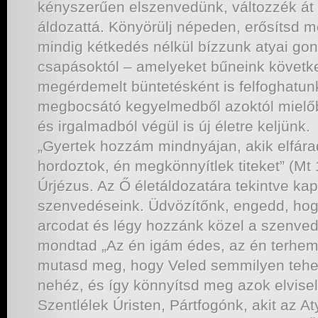
kényszerűen elszenvedünk, változzék át 
áldozattá. Könyörülj népeden, erősítsd m
mindig kétkedés nélkül bízzunk atyai go
csapásoktól – amelyeket bűneink követ
megérdemelt büntetésként is felfoghatun
megbocsátó kegyelmedből azoktól mielő
és irgalmadból végül is új életre keljünk.
„Gyertek hozzám mindnyájan, akik elfárad
hordoztok, én megkönnyítlek titeket” (Mt
Úrjézus. Az Ő életáldozatára tekintve ka
szenvedéseink. Üdvözítőnk, engedd, hog
arcodat és légy hozzánk közel a szenved
mondtad „Az én igám édes, az én terhem 
mutasd meg, hogy Veled semmilyen teher
nehéz, és így könnyítsd meg azok elvisel
Szentlélek Úristen, Pártfogónk, akit az 