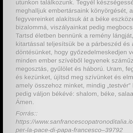
utunkon találkozunk. Tegyél készségess
meghalljuk embertársaink könyörgését, a
fegyvereinket alakítsuk át a béke eszköze
bizalommá, viszályainkat pedig megbocs
Tartsd életben bennünk a remény lángját
kitartással teljesítsük be a párbeszéd és
döntésünket, hogy győzedelmeskedjen v
minden ember szívéből legyenek száműz
megosztás, gyűlölet és háború. Uram, fe
és kezünket, újítsd meg szívünket és elm
amely összehoz minket, mindig „testvér”
pedig váljon békévé: shalom, béke, sala
Ámen.
Forrás::
https://www.sanfrancescopatronoditalia.it
per-la-pace-di-papa-francesco–39792