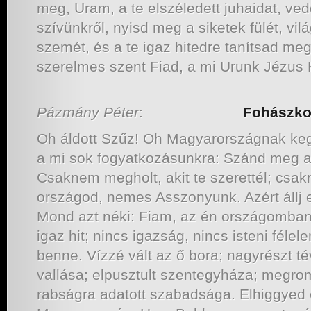
meg, Uram, a te elszéledett juhaidat, ved
szívünkről, nyisd meg a siketek fülét, vi
szemét, és a te igaz hitedre tanítsad meg
szerelmes szent Fiad, a mi Urunk Jézus K
Pázmány Péter
:
Fohászko
Oh áldott Szűz! Oh Magyarországnak keg
a mi sok fogyatkozásunkra: Szánd meg a
Csaknem megholt, akit te szerettél; csak
országod, nemes Asszonyunk. Azért állj e
Mond azt néki: Fiam, az én országomban
igaz hit; nincs igazság, nincs isteni félel
benne. Vízzé vált az ő bora; nagyrészt té
vallása; elpusztult szentegyháza; megrom
rabságra adatott szabadsága. Elhiggyed