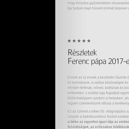
hogy Krisztus győzelmében részesedve
Így tudjuk majd húsvét örömét teljesen
Ennek az új évnek a kezdetén őszinte 
és kormányok, a vallási közösségek és 
minden férfinak, nőnek, kisfiúnak és 
emberben, s ezáltal úgy fogadjuk egymá
Különösképpen azokon a helyeken, ahol 
legyen cselekvésünk stílusa a tevéke
Ez az üzenet a béke 50. világnapjára s
csupán a katolikusokhoz fordult ezekkel 
a béke az egyetlen igazi útja az emb
feszültségek, az erőszakos hódításo