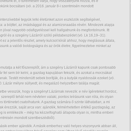
övetünk el, ő türelmesen várja, hogy visszatérjünk hozzá, és e
ekünk bocsátani (vö. a 2016. január 8-i szentmisén mondott
intenzívebbé tegyük lelki életünket azon eszközök segítségével,
a: a böjttel, az imádsággal és az alamizsnaadás révén. Mindezek alapja
n jóval nagyobb odafigyeléssel kell hallgatnunk és megfontolnunk. Itt
gról és a szegény Lázárról szóló példabeszédet (vö. Lk 16,19–31).
z a jelentős részlet, amely kulcsot kínál ahhoz, hogy meglássuk általa,
sunk a valódi boldogságra és az örök életre, figyelmeztetve minket az
mutatja a két főszereplőt, ám a szegény Lázárról kapunk csak pontosabb
ár fel sem bír kelni, a gazdag kapujában fekszik, és azokat a morzsákat
anak. Testét mindenütt sebek borítják, és a kutyák nyaldossák ezeket (vö.
ó: Lázár mélyre süllyedt, és megalázó helyzetben találja magát.
ntetbe vesszük, hogy a szegényt Lázárnak nevezik: e név ígéreteket hordoz,
 a szereplő tehát nem névtelen valaki, pontos leírásunk van róla, és olyan
s történetet csatolhatunk. A gazdag számára ő szinte láthatatlan, a mi
k érezzük, saját arca van: ajándék, felmérhetetlen értékű gazdagság, az
l meg is emlékezik – még ha kézzelfogható állapota olyan is, mintha emberi
zentmisén mondott szentbeszédből).
 másik ember ajándék. A másik emberhez való helyes viszonyunk abban áll,