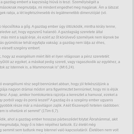
 a gazdag embert a kapzsiság hiúvá is teszi. Személyiségét a
gy másoknak megmutatja, mi mindent engedhet meg magának. Ám a látszat
gek rabja, a lét legfelszínesebb és legátmenetibb dimenziójáé (vö.
 lépcsőfoka a gőg. A gazdag ember úgy öltözködik, mintha király lenne,
feledve azt, hogy egyszerű halandó. A gazdagság szeretete által
más mint a saját énje, és ezért az őt körülvevő személyek nem lépnek be
ás gyümölcse tehát egyfajta vakság: a gazdag nem látja az éhes,
n elesett szegény embert.
, hogy az evangélium miért ítéli el ilyen világosan a pénz szeretetét:
yűlöli az egyiket, a másikat pedig szereti, vagy ragaszkodik az egyikhez, a
ok az Istennek is, a Mammonnak is” (Mt 6,24).
ó evangéliumi rész segít bennünket abban, hogy jól felkészüljünk a
giája nagyon drámai módon arra figyelmeztet bennünket, hogy mi is éljük
tesz. A pap, amikor homlokunkra rajzolja a keresztet a hamuval, ezeket a
gy porból vagy és porrá leszel!” A gazdag és a szegény ember ugyanis
obbik része már a másvilágon zajlik. A két főszereplő hirtelen rádöbben:
em is vihetünk el semmit” (1Tim 6,7).
eződik, ahol a gazdag ember hosszas párbeszédet folytat Ábrahámmal, akit
 megmutatja, hogy ő is Isten népéhez tartozik. Ez életét még
g semmit sem tudtunk meg Istennel való kapcsolatáról. Életében nem volt