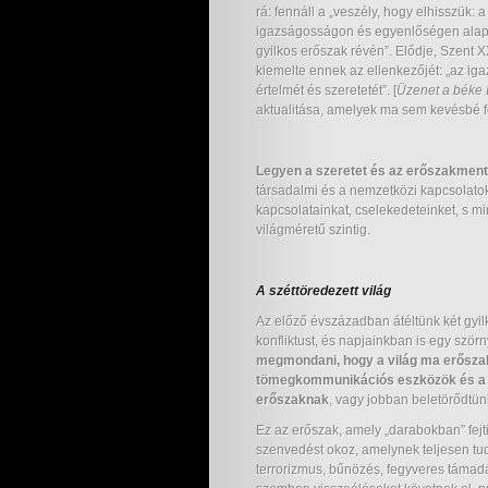
rá: fennáll a „veszély, hogy elhisszük: 
igazságosságon és egyenlőségen alapul
gyilkos erőszak révén”. Elődje, Szent 
kiemelte ennek az ellenkezőjét: „az ig
értelmét és szeretetét”. [
Üzenet a béke I
aktualitása, amelyek ma sem kevésbé fo
Legyen a szeretet és az erőszakmen
társadalmi és a nemzetközi kapcsolato
kapcsolatainkat, cselekedeteinket, s mi
világméretű szintig.
A széttöredezett világ
Az előző évszázadban átéltünk két gyi
konfliktust, és napjainkban is egy szö
megmondani, hogy a világ ma erőszak
tömegkommunikációs eszközök és a k
erőszaknak
, vagy jobban beletörődtün
Ez az erőszak, amely „darabokban” fejt
szenvedést okoz, amelynek teljesen t
terrorizmus, bűnözés, fegyveres támad