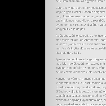
hely Isten számára, az egyetlen isten 
Csak a túlvilági gyötrelmek között isme
kínjait egy kis vízzel. Hasonló dolgoka
meg. Ábrahám azonban elmagyarázza nek
Lázárnak meg hogy kijutott a rosszból. 
gyötrelem” (Lk 16,25). A túlvilágon val
kiegyenlítik a jó dolgok.
A példabeszéd folytatódik, és így üze
még testvérei, azt kéri Ábrahámtól, ho
válaszol: „Van Mózesük és vannak próf
meg is erősíti: „Ha Mózesre és a prófét
hisznek” (Lk 16,31).
Ilyen módon előttünk áll a gazdag embe
meg Isten igéjét; ezért nem szereti már I
kiváltani a megtérést az ember szívében
nekünk szóló ajándéka előtt, következé
Kedves Testvérek! A nagyböjt alkalmas
felebarátainkban élő Krisztussal való ta
Kísértő cseleit, megmutatja nekünk, ho
útján, hogy újra felfedezzük Isten Igéjé
szolgáljuk a szükséget szenvedő testvé
azokban a nagyböjti gyakorlatokban, a
hogy növekedjen a találkozás kultúráj