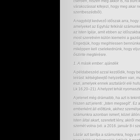
cserben, hiszen még akkor is, ha bűnt k
várakozással kifejezi, hogy meg akar n
szentbeszédből).
A nagyböjt kedvező időszak arra, hogy 
amelyeket az Egyház felkínál számunkr
az Isten Igéje, amit ebben az időszakba
most szeretném külön kiemelni a gazda
Engedjük, hogy megihlessen bennünket e
miképpen kell cselekednünk, hogy eljus
őszinte megtérésre.
1. A másik ember: ajándék
A példabeszéd azzal kezdődik, hogy be
leírást: kétségbeejtő helyzetben van, m
eszi, amelyek ennek asztaláról elé hull
Lk 16,20–21). A helyzet tehát nyomaszt
A jelenet még drámaibb, ha azt is teki
hiszen azt jelenti: „Isten megsegít”. Ez
emberként áll előttünk, akihez személye
számunkra azonban ismert, közel állóna
Isten által akart, szeretett lény, akirő
szemét volna (vö. a 2016. január 8-i s
Lázár azt tanítja a számunkra, hogy a