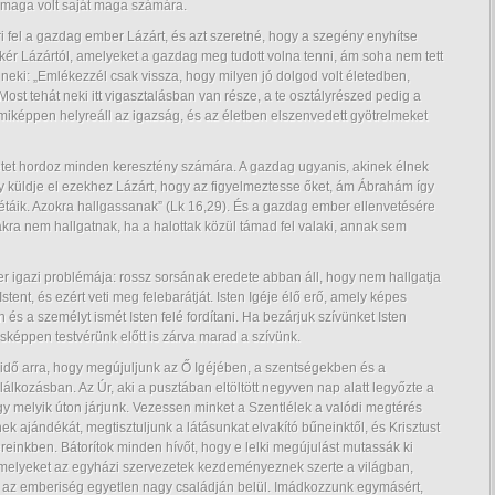
ő maga volt saját maga számára.
ri fel a gazdag ember Lázárt, és azt szeretné, hogy a szegény enyhítse
t kér Lázártól, amelyeket a gazdag meg tudott volna tenni, ám soha nem tett
i: „Emlékezzél csak vissza, hogy milyen jó dolgod volt életedben,
Most tehát neki itt vigasztalásban van része, a te osztályrészed pedig a
amiképpen helyreáll az igazság, és az életben elszenvedett gyötrelmeket
netet hordoz minden keresztény számára. A gazdag ugyanis, akinek élnek
gy küldje el ezekhez Lázárt, hogy az figyelmeztesse őket, ám Ábrahám így
étáik. Azokra hallgassanak” (Lk 16,29). És a gazdag ember ellenvetésére
ákra nem hallgatnak, ha a halottak közül támad fel valaki, annak sem
r igazi problémája: rossz sorsának eredete abban áll, hogy nem hallgatja
stent, és ezért veti meg felebarátját. Isten Igéje élő erő, amely képes
 és a személyt ismét Isten felé fordítani. Ha bezárjuk szívünket Isten
sképpen testvérünk előtt is zárva marad a szívünk.
 idő arra, hogy megújuljunk az Ő Igéjében, a szentségekben és a
lálkozásban. Az Úr, aki a pusztában eltöltött negyven nap alatt legyőzte a
gy melyik úton járjunk. Vezessen minket a Szentlélek a valódi megtérés
nek ajándékát, megtisztuljunk a látásunkat elvakító bűneinktől, és Krisztust
reinkben. Bátorítok minden hívőt, hogy e lelki megújulást mutassák ki
melyeket az egyházi szervezetek kezdeményeznek szerte a világban,
a az emberiség egyetlen nagy családján belül. Imádkozzunk egymásért,