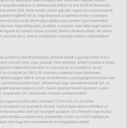
azdag ember kapujában fekvő szegény sem útban lévő akadály csupán,
e megváltoztatására. E példabeszéd először is arra szólít fel bennünket,
másik ember előtt, mivel minden ember ajándék, legyen az a szomszédunk
gyböjt megfelelő idő rá, hogy kinyissuk az ajtónkat minden szükséget
enne Krisztus arcát. Mindnyájan találkozunk utunkon ilyen emberekkel.
s arra, hogy befogadjuk, tiszteljük, szeressük. Isten Igéje segít nekünk,
k fogadni és szeretni tudjuk az életet, főként a törékeny életet. Ám ahhoz,
ell vennünk azt is, amit az evangélium a gazdag emberrel kapcsolatban
ja azokat az ellentmondásokat, amelyek között a gazdag ember él (Lk
étben nincsen neve, csak „gazdag”-ként jellemzik. Jólétét mutatják a ruhák,
r ugyanis értékesebb volt ekkor az aranynál és az ezüstnél is, és ezt
9) és a királyok (vö. Bír 8,26) számára. A patyolat olyan különleges
szakrális jeggyel látta el. Ennek az embernek a gazdagsága tehát túlzó, már
 szerint közszemlére teszi. „Mindennap nagy lakomát rendezett” (vö. Lk
y valakit teljesen megront a bűn, három egymást követő lépésben: a pénz
13. szeptember 20-i szentmisén mondott szentbeszédből).
ökere ugyanis a pénz utáni sóvárgás” (1Tim 6,10). Ez az ember
a veszekedés és gyanakvás forrása. A pénz képes átvenni fölöttünk az
dó bálványunkká válik (vö.
Evangelii gaudium
, 55). Ahelyett, hogy eszköz
yakorolhatjuk a mások iránti szolidaritást, a pénz az önzés logikájának
ágot, nem hagy teret a szeretetnek, és meggátolja a békét.