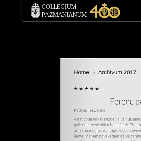
Home
»
Archívum 2017
Kedves Testvérek!
A nagyböjt egy új kezdet, olyan út, ame
győzedelmeskedik a halál felett. Ebben
arra kap meghívást, hogy „teljes szívé
élettel, hanem növekedjen az Úr bará