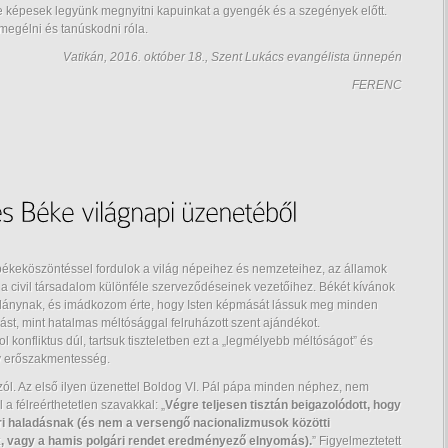
 képesek legyünk megnyitni kapuinkat a gyengék és a szegények előtt.
 megélni és tanúskodni róla.
Vatikán, 2016. október 18., Szent Lukács evangélista ünnepén
FERENC
békeköszöntéssel fordulok a világ népeihez és nemzeteihez, az államok
a civil társadalom különféle szerveződéseinek vezetőihez. Békét kívánok
kislánynak, és imádkozom érte, hogy Isten képmását lássuk meg minden
st, mint hatalmas méltósággal felruházott szent ajándékot.
konfliktus dúl, tartsuk tiszteletben ezt a „legmélyebb méltóságot” és
ny erőszakmentesség.
zól. Az első ilyen üzenettel Boldog VI. Pál pápa minden néphez, nem
a félreérthetetlen szavakkal: „
Végre teljesen tisztán beigazolódott, hogy
eri haladásnak (és nem a versengő nacionalizmusok közötti
k, vagy a hamis polgári rendet eredményező elnyomás).
” Figyelmeztetett