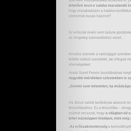
szemben visszaéléseket követnek el, pu
lehetővé teszi-e valaha maradandó ér
hogy elszabaduljon a halálos konfliktu
szereznek busás hasznot?
Az erőszak révén nem tudunk gondoskod
az rengeteg szenvedéshez vezet…
Krisztus üzenete a valósággal szemben r
feltétel nélküli szeretetét, aki elfogad
ellenségeiket.
Assisi Szent Ferenc buzdításának meg
nagyobb mértékben szívetekben is s
„Semmi sem lehetetlen, ha imádságunk
Ha Jézus valódi tanítványai akarunk le
felszólításához. Ez a felszólítás – aho
számot vet azzal, hogy
a világban
túl 
lehet másképpen feloldani, mint
még 
„
Az erőszakmentesség
a kereszténye