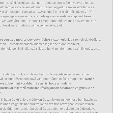
a nemzetközi feszültségeket nem lehet racionális úton, vagyis a jogon,
ó tárgyalások révén feloldani, hanem egyedül csak az elrettentő és
XXIII. János pápa
Pacem in terris
kezdetű enciklikájából idézve VI. Pál
azságra, igazságosságra, szabadságra és szeretetre alapozott béke
. világnapjára
, 1968. január 1.] Megdöbbentő ezeknek a szavaknak az
ntosak és sürgetőek, mint ötven évvel ezelőtt.
tesség az a mód, ahogy egymáshoz viszonyulunk
a személyek közötti, a
kban. Bárcsak az erőszakmentesség lenne a döntéseinket,
ndenféle politikát jellemző stílus, a helyi, mindennapos szinttől egészen a
lkos világháborút, a nukleáris háború fenyegetését és számos más
rnyű, kisebb részekben folyó világháborúban találjuk magunkat.
Nehéz
osabb-e mint korábban, és azt is, hogy a modern
orunkat jellemző mobilitás révén jobban tudatában vagyunk-e az
k.
i ki hatását, különféle módokon és szinteken, minden esetben hatalmas
udatában vagyunk: háborúk zajlanak számos országban és földrészen,
ások történnek, a migránsokkal és az emberkereskedelem áldozataival