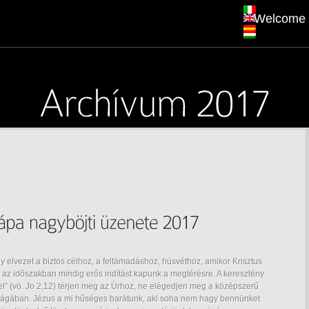
Welcome
ly elvezet a biztos célhoz, a feltámadáshoz, húsvéthoz, amikor Krisztus
 az időszakban mindig erős indítást kapunk a megtérésre. A keresztény
vel” (vö. Jo 2,12) térjen meg az Úrhoz, ne elégedjen meg a középszerű
tságában. Jézus a mi hűséges barátunk, aki soha nem hagy bennünket