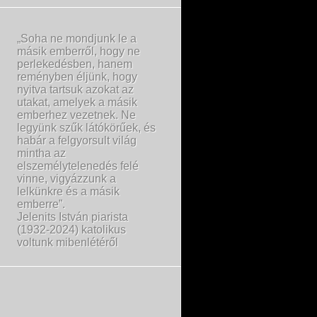
„Soha ne mondjunk le a
másik emberről, hogy ne
perlekedésben, hanem
reményben éljünk, hogy
nyitva tartsuk azokat az
utakat, amelyek a másik
emberhez vezetnek. Ne
legyünk szűk látókörűek, és
habár a felgyorsult világ
mintha az
elszemélytelenedés felé
vinne, vigyázzunk a
lelkünkre és a másik
emberre”.
Jelenits István piarista
(1932-2024) katolikus
voltunk mibenlétéről