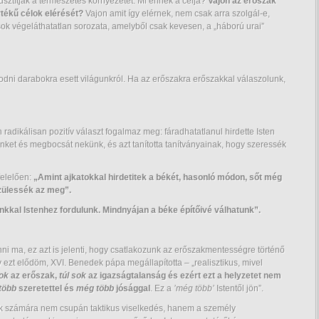
sztítják a természetes környezetet. Mi ennek a célja?
Vajon az erőszak
tékű célok elérését?
Vajon amit így elérnek, nem csak arra szolgál-e,
sok végeláthatatlan sorozata, amelyből csak kevesen, a „háború urai”
ni darabokra esett világunkról. Ha az erőszakra erőszakkal válaszolunk,
adikálisan pozitív választ fogalmaz meg: fáradhatatlanul hirdette Isten
 minket és megbocsát nekünk, és azt tanította tanítványainak, hogy szeressék
felelően:
„Amint ajkatokkal hirdetitek a békét, hasonló módon, sőt még
zülessék az meg”.
kal Istenhez fordulunk. Mindnyájan a béke építőivé válhatunk”.
nni ma, ez azt is jelenti, hogy csatlakozunk az erőszakmentességre történő
gy ezt elődöm, XVI. Benedek pápa megállapította – „realisztikus, mivel
sok
az erőszak,
túl sok
az igazságtalanság és ezért ezt a helyzetet nem
több
szeretettel és
még több
jósággal
. Ez a
’még több’
Istentől jön”.
k számára nem csupán taktikus viselkedés, hanem a személy