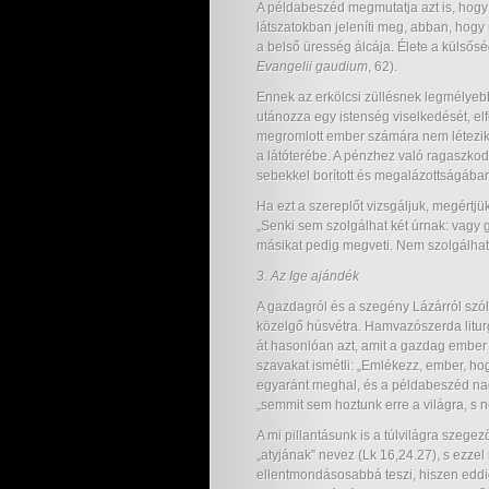
A példabeszéd megmutatja azt is, hogy
látszatokban jeleníti meg, abban, ho
a belső üresség álcája. Élete a külsősé
Evangelii gaudium
, 62).
Ennek az erkölcsi züllésnek legmélyebb
utánozza egy istenség viselkedését, el
megromlott ember számára nem létezik 
a látóterébe. A pénzhez való ragaszkod
sebekkel borított és megalázottságába
Ha ezt a szereplőt vizsgáljuk, megértjük
„Senki sem szolgálhat két úrnak: vagy g
másikat pedig megveti. Nem szolgálhatt
3. Az Ige ajándék
A gazdagról és a szegény Lázárról szól
közelgő húsvétra. Hamvazószerda litur
át hasonlóan azt, amit a gazdag ember 
szavakat ismétli: „Emlékezz, ember, ho
egyaránt meghal, és a példabeszéd nagy
„semmit sem hoztunk erre a világra, s n
A mi pillantásunk is a túlvilágra szeg
„atyjának” nevez (Lk 16,24.27), s ezzel
ellentmondásosabbá teszi, hiszen eddi