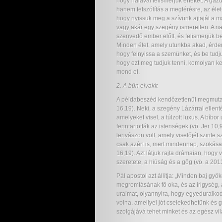
hogy hálával felismerjük értékét. A g
hanem felszólítás a megtérésre, az élet
hogy nyissuk meg a szívünk ajtaját a 
vagy akár egy szegény ismeretlen. A na
szenvedő ember előtt, és felismerjük b
Minden élet, amely utunkba akad, érdeme
hogy felnyissa a szemünket, és be tudju
hogy ezt meg tudjuk tenni, komolyan k
mond el.
2. A bűn elvakít
A példabeszéd kendőzetlenül megmutat
16,19). Neki, a szegény Lázárral ellent
amelyeket visel, a túlzott luxus. A bíbo
fenntartották az istenségek (vö. Jer 10,
lenvászon volt, amely viselőjét szinte 
csak azért is, mert mindennap, szokása
16,19). Azt látjuk rajta drámaian, hog
szeretete, a hiúság és a gőg (vö. a 20
Pál apostol azt állítja: „Minden baj gy
megromlásának fő oka, és az irigység, 
uralmat, olyannyira, hogy egyeduralko
volna, amellyel jót cselekedhetünk és g
szolgájává tehet minket és az egész vil