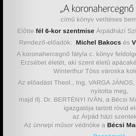
című könyv vetítéses bem
Előtte
fél 6-kor szentmise
Árpádházi Szt.
Rendező-előadók:
Michel Bakocs
és
V
A koronahercegnő fátyla c. könyv feldol
Erzsébet életét, aki szent életű apáca
Winterthur Töss városka kol
Az előadást Theol., Ing. VARGA JÁNOS
nyitotta meg,
majd Ifj. Dr. BERTÉNYI IVÁN, a Bécsi Ma
igazgatója tartott rövid e
az Árpád házi szentek
Az ünnepi műsor védnöke a
Bécsi Ma