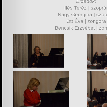
Előadók:
Illés Teréz | szoprá
Nagy Georgina | szo
Ott Éva | zongora
Bencsik Erzsébet | zo