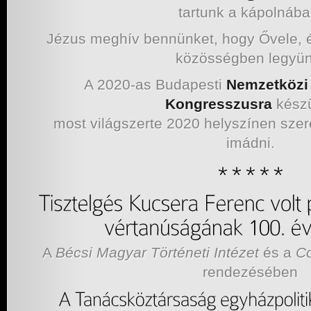
tartunk a kápolnába
Jézus meghív bennünket, hogy Ővele, é
közösségben legyün
A 2020-as Budapesti
Nemzetközi 
Kongresszusra
kész
most világszerte 2020 helyszínen szer
imádni.
A
Bécsi Magyar Történeti Intézet
és a
C
rendezésében