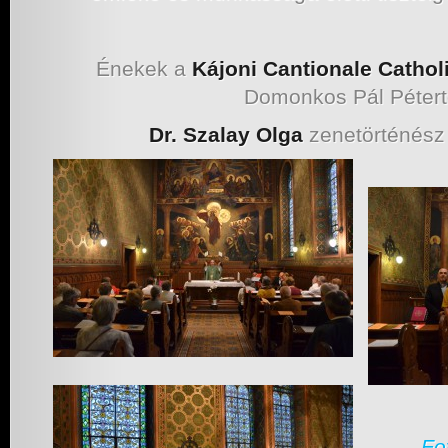
Énekek a
Kájoni Cantionale Catho
Domonkos Pál Pétertő
Dr. Szalay Olga
zenetörténész 
Fo