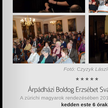
Fotó:
C
zyzyk Lászl
A zürichi magyarok rendezésében 20
kedden este 6 órak