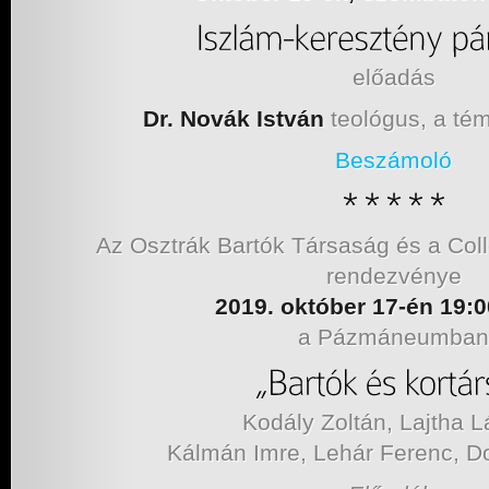
előadás
Dr. Novák István
teológus, a tém
Beszámoló
Az Osztrák Bartók Társaság és a C
rendezvénye
2019. október 17-én 19:0
a Pázmáneumban
Kodály Zoltán, Lajtha L
Kálmán Imre, Lehár Ferenc, D