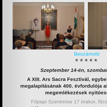
Beszámoló
Szeptember 14-én, szombat
A XIII. Ars Sacra Fesztivál, eg
megalapításának 400. évfordulója 
megemlékezések nyitóe
Főpapi Szentmise 17 órakor, főcel