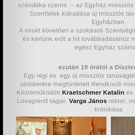
szándéka szerint – az Egyház missziós 
Szentlélek kiáradása új missziós ta
Egyházban.
A misét követően a szokásos Szentség
és kértünk erőt a hit továbbadásához
egész Egyház szám
ezután 19 órától a Díszt
Egy régi és egy új missziós tanúságté
októberére meghirdetett Rendkívüli mi
Közreműködött
Kraetschmer Katalin
és
Lovagrend tagjai,
Varga János
rektor, m
krónikása