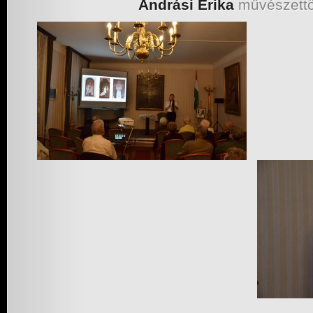
Andrási Erika
művészettö