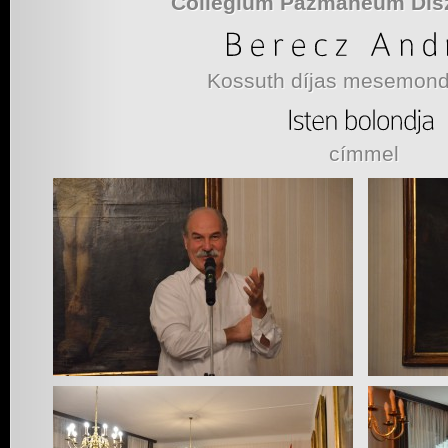
Collegium Pázmáneum Dís
Kossuth díjas mesemond
címmel