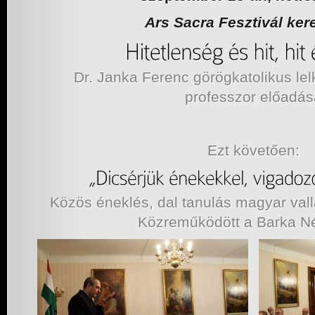
Ars Sacra Fesztivál ker
Dr. Janka Ferenc görögkatolikus lelk
professzor előadás
Ezt követően:
Közös éneklés, dal tanulás magyar val
Közreműködött a Barka N