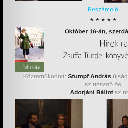
Beszámoló
Október 16-án, szerdá
Közreműködött:
Stumpf András
újság
színésznő és
Adorjáni Bálint
szín