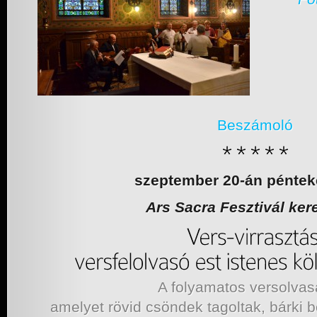
Beszámoló
szeptember 20-án péntek
Ars Sacra Fesztivál ker
A folyamatos versolvas
amelyet rövid csöndek tagoltak, bárki b