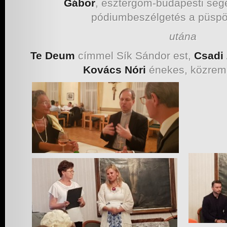
Gábor
, esztergom-budapesti se
pódiumbeszélgetés a püspö
utána
Te Deum
címmel Sík Sándor est,
Csadi 
Kovács Nóri
énekes, közrem