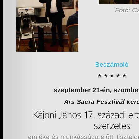
Fotó: C
Beszámoló
szeptember 21-én, szomba
Ars Sacra Fesztivál ker
emléke és munkássága előtti tisztel