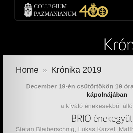
Home
»
Krónika 2019
December 19-én csütörtökön 19 ór
kápolnájában
a kíváló énekesekből álló
Stefan Bleiberschnig, Lukas Karzel, Matth