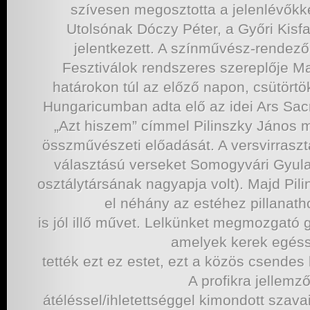
szívesen megosztotta a jelenlévőkk
Utolsónak Dóczy Péter, a Győri Kisf
jelentkezett. A színművész-rendező
Fesztiválok rendszeres szereplője M
határokon túl az előző napon, csütört
Hungaricumban adta elő az idei Ars Sac
„Azt hiszem” címmel Pilinszky János m
összművészeti előadását. A versvirrasztá
választású verseket Somogyvári Gyula k
osztálytársának nagyapja volt). Majd Pil
el néhány az estéhez pillanat
is jól illő művet. Lelkünket megmozgató 
amelyek kerek egés
tették ezt ez estet, ezt a közös csendes 
A profikra jellemz
átéléssel/ihletettséggel kimondott szava