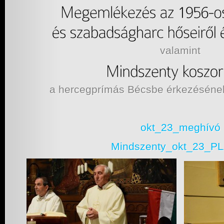
valamint
a hercegprímás Bécsbe érkezésének 
okt_23_meghívó
Mindszenty_okt_23_P