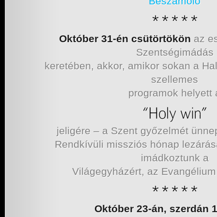
Beszámoló
Október 31-én csütörtökön
az es
Szentségimádás
keretében, akkor, amikor sokan a Hall
szellemes
programok helyett 
jeligére – a Szent győzelmét ünne
Rendkívüli missziós hónap lezárás
imádkoztunk a
Világegyházért, az Evangélium 
Október 23-án, szerdán 1