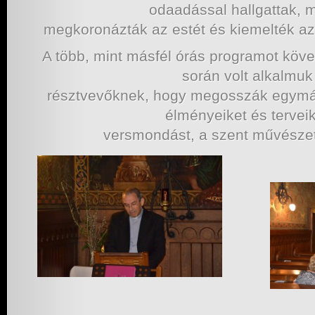
odaadással hallgattak, 
megkoronázták az estét és kiemelték az
A több, mint másfél órás programot köv
során volt alkalmuk
résztvevőknek, hogy megosszák egymás
élményeiket és terveik
versmondást, a szent művészete