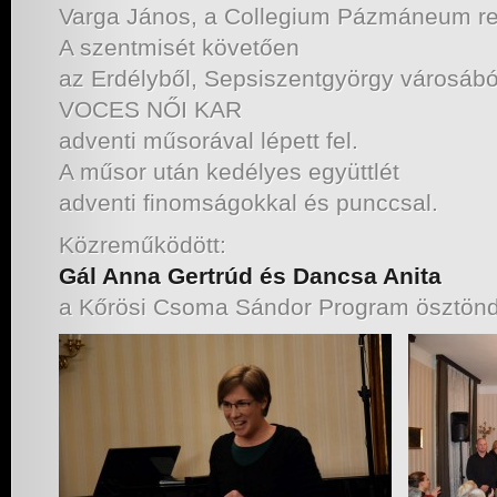
Varga János, a Collegium Pázmáneum re
A szentmisét követően
az Erdélyből, Sepsiszentgyörgy városábó
VOCES NŐI KAR
adventi műsorával lépett fel.
A műsor után kedélyes együttlét
adventi finomságokkal és punccsal.
Közreműködött:
Gál Anna Gertrúd és Dancsa Anita
a Kőrösi Csoma Sándor Program ösztönd