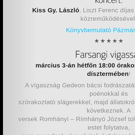
Kiss Gy. László
, Liszt Ferenc díja
közreműködésével
Könyvbemutató Pázma
március 3-án hétfőn 18:00 óra
dísztermében
!
A vígaszság Gedeon bácsi fodrászatáb
poénokkal és
szórakoztató slágerekkel, majd állatokró
következnek. A
versek Romhányi – Rímhányó József tollá
estet folytatva,