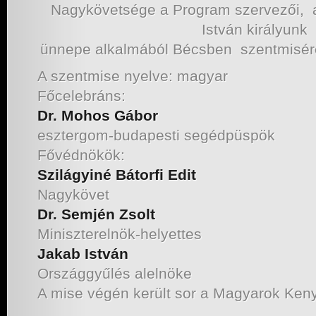
Nagykövetsége a Program szervezői, a
István királyunk
ünnepe alkalmából Bécsben szentmisére
A szentmise nyelve: magyar
Főcelebráns:
Dr. Mohos Gábor
esztergom-budapesti segédpüspök
Fővédnökök:
Szilágyiné Bátorfi Edit
Nagykövet
Dr. Semjén Zsolt
Miniszterelnök-helyettes
Jakab István
Országgyűlés alelnöke
A mise végén került sor a Magyarok Ken