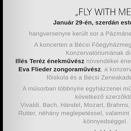
Január 29-én, szerdán est
hangversenyre került sor a Pázmá
A koncerten a Bécsi Főegyházme
Konzervatóriumának diá
Illés Teréz énekművész
növendékei ének
Eva Flieder zongoraművész
, a konzer
főiskola és a Bécsi Zeneakad
A műsorban többnyire egyházzenei mű
következő szerzőktő
Vivaldi, Bach, Händel, Mozart, Brahms,
Rutter, néhány meglepetéssel, valamint
könnyedséggel.