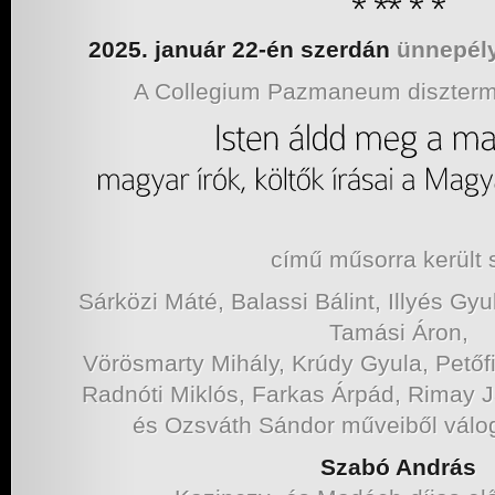
2025. január 22-én szerdán
ünnepél
A Collegium Pazmaneum diszterm
című műsorra került s
Sárközi Máté, Balassi Bálint, Illyés Gy
Tamási Áron,
Vörösmarty Mihály, Krúdy Gyula, Petőf
Radnóti Miklós, Farkas Árpád, Rimay 
és Ozsváth Sándor műveiből válog
Szabó András