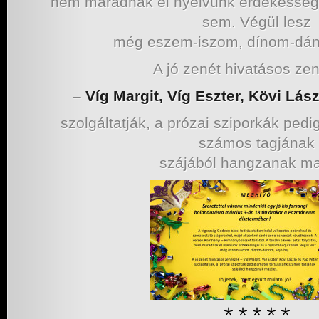
nem maradnak el nyelvünk érdekességei
sem. Végül lesz
még eszem-iszom, dínom-dáno
A jó zenét hivatásos ze
–
Víg Margit, Víg Eszter, Kövi Lás
szolgáltatják, a prózai sziporkák pedi
számos tagjának
szájából hangzanak maj