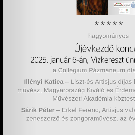
hagyományos
a Collegium Pázmáneum d
Illényi Katica
– Liszt-és Artisjus díja
művész, Magyarország Kiváló és Érdem
Művészeti Akadémia köztestü
Sárik Péter
– Erkel Ferenc, Artisjus va
zeneszerző és zongoraművész, az é