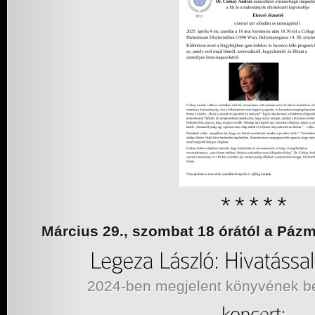
Március 29., szombat 18 órától a Pá
2024-ben megjelent könyvének b