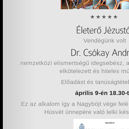
Vendégünk volt
nemzetközi elismertségű idegsebész, a
elkötelezett és hiteles m
Előadást és tanúságtételt
április 9-én 18.30-t
Ez az alkalom így a Nagyböjt vége fel
Húsvét ünnepére való lelki ké