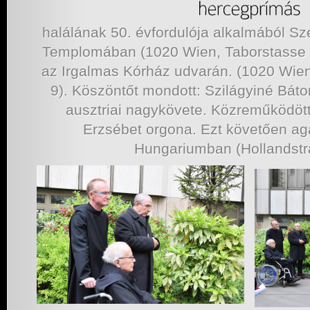
halálának 50. évfordulója alkalmából S
Templomában (1020 Wien, Taborstasse 
az Irgalmas Kórház udvarán. (1020 Wi
9). Köszöntőt mondott: Szilágyiné Báto
ausztriai nagykövete. Közreműködö
Erzsébet orgona. Ezt követően ag
Hungariumban (Hollandstra