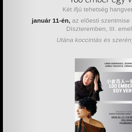
Két ifjú tehetség hangv
január 11-én,
az előesti szentmise 
Díszteremben, III. emel
Utána koccintás és szerén