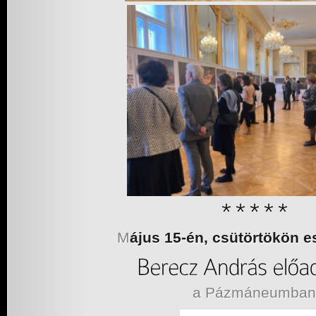
M
ájus 15-én, csütörtökön es
a Pázmáneumban