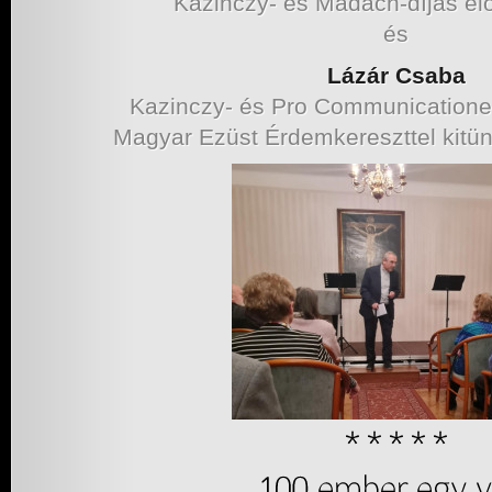
Kazinczy- és Madách-díjas e
és
Lázár Csaba
Kazinczy- és Pro Communicatione 
Magyar Ezüst Érdemkereszttel kitün