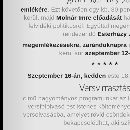
emlékére
. Ezt követően egy kb. 30 pe
kerül, majd
Molnár Imre
előadását
hal
felvidéki politikusról. Egyúttal mege
rendezendő
Esterházy
megemlékezésekre, zarándoknapra
kerül sor
szeptember 12-
Szeptember 16-án, kedden
este 18.
című hagyományos programunkat.az
versfelolvasó est istenes költemény
versolvasásba, amelyet rövid csöndek 
bekapcsolódhat, aki sz