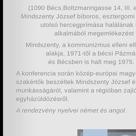
(1090 Bécs,Boltzmanngasse 14, III. 
Mindszenty József bíboros, esztergomi
utolsó hercegprímása halálának 
alkalmából megemlékezést t
Mindszenty, a kommunizmus elleni ell
alakja, 1971-től a bécsi Pázm
és Bécsben is halt meg 1975.
A konferencia során közép-európai magy
szakértők beszéltek Mindszenty József él
munkásságáról, valamint a régióban zaj
egyházüldözésről.
A rendezvény nyelvei német és angol.