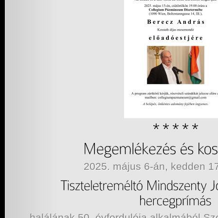
2025. május 6-án, kedden 17
halálának 50. évfordulója alkalmából S