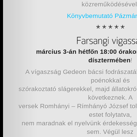
közreműködésével
Könyvbemutató Pázma
március 3-án hétfőn 18:00 óra
dísztermében
!
A vígaszság Gedeon bácsi fodrászatáb
poénokkal és
szórakoztató slágerekkel, majd állatokró
következnek. A
versek Romhányi – Rímhányó József tollá
estet folytatva,
nem maradnak el nyelvünk érdekességei
sem. Végül lesz