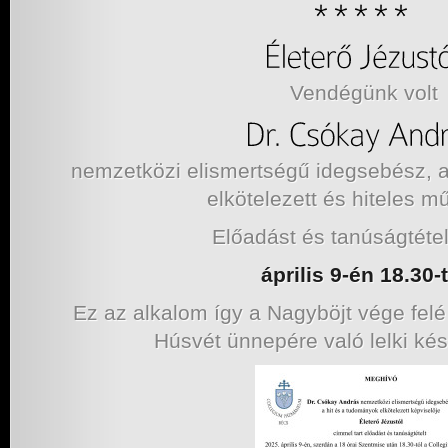
Vendégünk volt
nemzetközi elismertségű idegsebész, a
elkötelezett és hiteles m
Előadást és tanúságtételt
április 9-én 18.30-t
Ez az alkalom így a Nagyböjt vége fel
Húsvét ünnepére való lelki ké