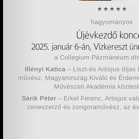
hagyományos
a Collegium Pázmáneum d
Illényi Katica
– Liszt-és Artisjus díja
művész, Magyarország Kiváló és Érdem
Művészeti Akadémia köztestü
Sárik Péter
– Erkel Ferenc, Artisjus va
zeneszerző és zongoraművész, az é