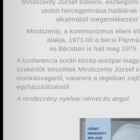
Mindszenty József bíboros, esztergomi
utolsó hercegprímása halálának 
alkalmából megemlékezést t
Mindszenty, a kommunizmus elleni ell
alakja, 1971-től a bécsi Pázm
és Bécsben is halt meg 1975.
A konferencia során közép-európai magy
szakértők beszéltek Mindszenty József él
munkásságáról, valamint a régióban zaj
egyházüldözésről.
A rendezvény nyelvei német és angol.