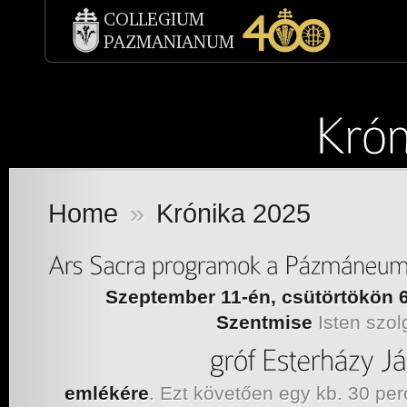
Home
»
Krónika 2025
Szeptember 11-én, csütörtökön 
Szentmise
Isten szol
emlékére
. Ezt követően egy kb. 30 pe