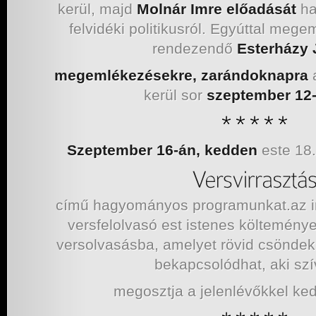
kerül, majd
Molnár Imre
előadását
hal
felvidéki politikusról. Egyúttal mege
rendezendő
Esterházy
megemlékezésekre, zarándoknapra
kerül sor
szeptember 12-
Szeptember 16-án, kedden
este 18.
című hagyományos programunkat.az
versfelolvasó est istenes költemény
versolvasásba, amelyet rövid csöndek 
bekapcsolódhat, aki sz
megosztja a jelenlévőkkel ked