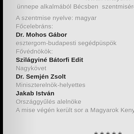
ünnepe alkalmából Bécsben szentmisére
A szentmise nyelve: magyar
Főcelebráns:
Dr. Mohos Gábor
esztergom-budapesti segédpüspök
Fővédnökök:
Szilágyiné Bátorfi Edit
Nagykövet
Dr. Semjén Zsolt
Miniszterelnök-helyettes
Jakab István
Országgyűlés alelnöke
A mise végén került sor a Magyarok Ken