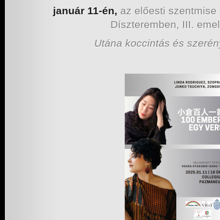
január 11-én,
az előesti szentmise 
Díszteremben, III. emel
Utána koccintás és szerén