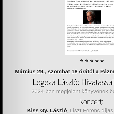
Március 29., szombat 18 órától a Pá
2024-ben megjelent könyvének b
Kiss Gy. László
, Liszt Ferenc díja