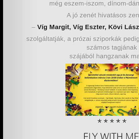
még eszem-iszom, dínom-dáno
A jó zenét hivatásos ze
–
Víg Margit, Víg Eszter, Kövi Lás
szolgáltatják, a prózai sziporkák pedi
számos tagjának
szájából hangzanak maj