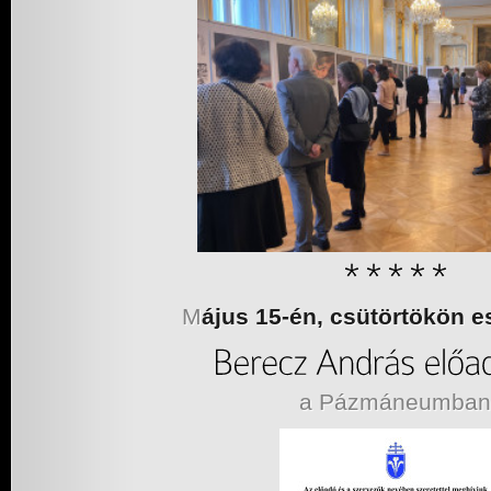
M
ájus 15-én, csütörtökön es
a Pázmáneumban