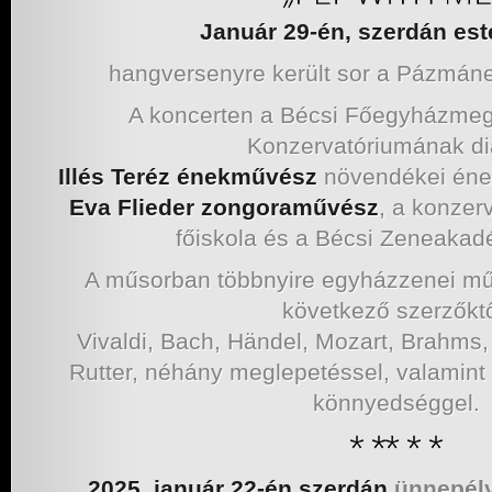
Január 29-én, szerdán est
hangversenyre került sor a Pázmá
A koncerten a Bécsi Főegyházme
Konzervatóriumának diá
Illés Teréz énekművész
növendékei ének
Eva Flieder zongoraművész
, a konzer
főiskola és a Bécsi Zeneakad
A műsorban többnyire egyházzenei mű
következő szerzőktő
Vivaldi, Bach, Händel, Mozart, Brahms,
Rutter, néhány meglepetéssel, valamint
könnyedséggel.
2025. január 22-én szerdán
ünnepél