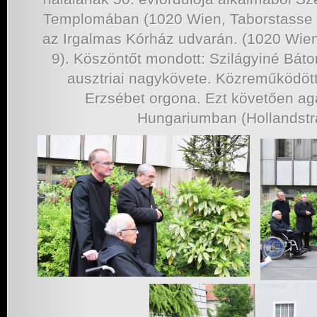
Templomában (1020 Wien, Taborstasse 
az Irgalmas Kórház udvarán. (1020 Wi
9). Köszöntőt mondott: Szilágyiné Báto
ausztriai nagykövete. Közreműködö
Erzsébet orgona. Ezt követően ag
Hungariumban (Hollandstra