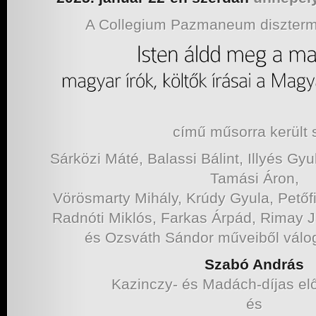
A Collegium Pazmaneum diszterm
című műsorra került s
Sárközi Máté, Balassi Bálint, Illyés Gy
Tamási Áron,
Vörösmarty Mihály, Krúdy Gyula, Petőf
Radnóti Miklós, Farkas Árpád, Rimay 
és Ozsváth Sándor műveiből válog
Szabó András
Kazinczy- és Madách-díjas e
és