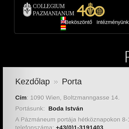
Beköszöntő
Intézményünk
Kezdőlap
»
Porta
Cím
: 1090 Wien, Boltzmanngasse 14.
Portásunk:
Boda István
A Pázmáneum portája hétköznapokon 8-16
telefonszáma:
+43(0)1-3191403