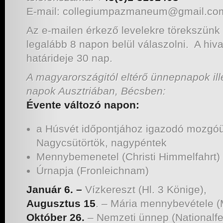
E-mail: collegiumpazmaneum@gmail.co
Az e-mailen érkező levelekre törekszünk
legalább 8 napon belül válaszolni. A hiv
határideje 30 nap.
A magyarországitól eltérő ünnepnapok il
napok Ausztriában, Bécsben:
Évente változó napon:
a Húsvét időpontjához igazodó mozgó
Nagycsütörtök, nagypéntek
Mennybemenetel (Christi Himmelfahrt)
Úrnapja (Fronleichnam)
Január 6. –
Vízkereszt (Hl. 3 Könige),
Augusztus 15
. – Mária mennybevétele (
Október 26.
– Nemzeti ünnep (Nationalfe