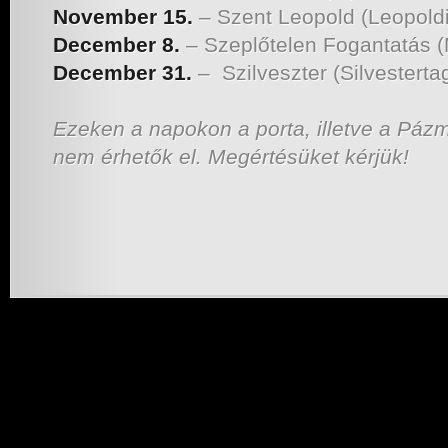
November 15.
– Szent Leopold (Leopoldi
December 8.
– Szeplőtelen Fogantatás 
December 31.
– Szilveszter (Silvesterta
Ezeken a napokon a porta, illetve a Pá
nem érhetők el. Megértésüket kérjük!