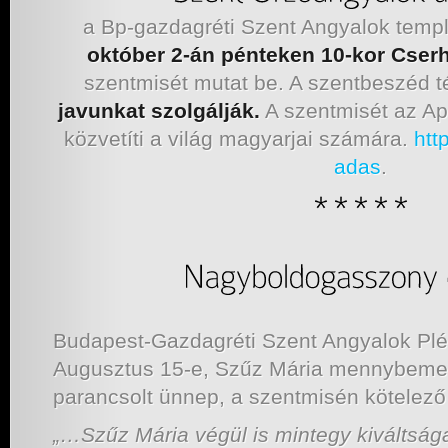
a Bp-gazdagréti Szent Angyalok tem
október 2-án pénteken 10-kor Cser
szentmisét mutat be. A szentbeszéd 
javunkat szolgálják.
A szentmisét az Ap
közvetíti a világ magyarjai számára.
htt
adas
.
Budapest-Gazdagréti Szent Angyalok Plé
Augusztus 15-e, Szűz Mária mennybeme
parancsolt ünnep, a szentmisén kötelező 
„…Szűz Mária végül is mintegy kiváltság