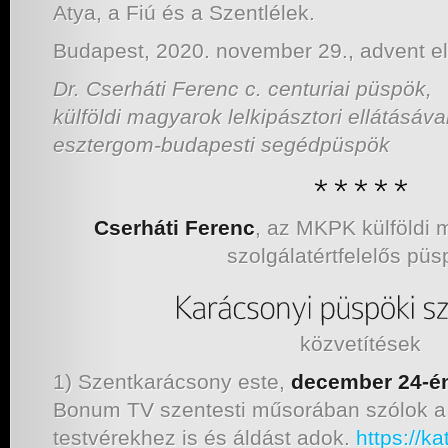
Atya, a Fiú és a Szentlélek.
Budapest, 2020. november 29., advent e
Dr. Cserháti Ferenc c. centuriai püspök,
külföldi magyarok lelkipásztori ellátásáv
esztergom-budapesti segédpüspök
Cserháti Ferenc
, az MKPK külföldi m
szolgálatértfelelős püs
közvetítések
1) Szentkarácsony este,
december 24-én
Bonum TV szentesti műsorában szólok a 
testvérekhez is és áldást adok.
https://ka