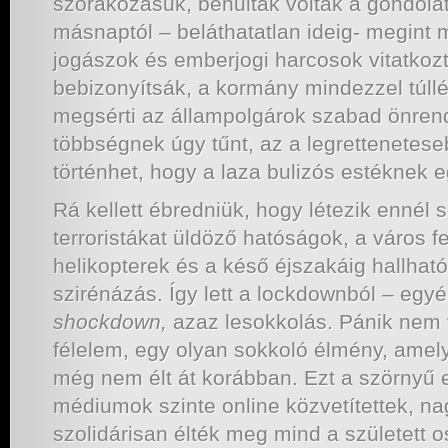
szórakozásuk, bénultak voltak a gondolatt
másnaptól – beláthatatlan ideig- megint 
jogászok és emberjogi harcosok vitatkoz
bebizonyítsák, a kormány mindezzel túll
megsérti az állampolgárok szabad önrend
többségnek úgy tűnt, az a legrettenetes
történhet, hogy a laza bulizós estéknek e
Rá kellett ébredniük, hogy létezik ennél 
terroristákat üldöző hatóságok, a város f
helikopterek és a késő éjszakáig hallhat
szirénázás. Így lett a lockdownból – egyé
shockdown,
azaz lesokkolás. Pánik nem 
félelem, egy olyan sokkoló élmény, amely
még nem élt át korábban. Ezt a szörnyű
médiumok szinte online közvetítettek, na
szolidárisan élték meg mind a született 