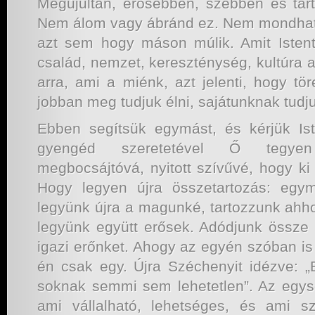
Megújultan, erősebben, szebben és tar
Nem álom vagy ábránd ez. Nem mondhatj
azt sem hogy máson múlik. Amit Istent
család, nemzet, kereszténység, kultúra 
arra, ami a miénk, azt jelenti, hogy t
jobban meg tudjuk élni, sajátunknak tudju
Ebben segítsük egymást, és kérjük Ist
gyengéd szeretetével Ő tegyen
megbocsájtóvá, nyitott szívűvé, hogy ki
Hogy legyen újra összetartozás: egy
legyünk újra a magunké, tartozzunk ahho
legyünk együtt erősek. Adódjunk össze
igazi erőnket. Ahogy az egyén szóban is
én csak egy. Újra Széchenyit idézve: 
soknak semmi sem lehetetlen”. Az egys
ami vállalható, lehetséges, és ami 