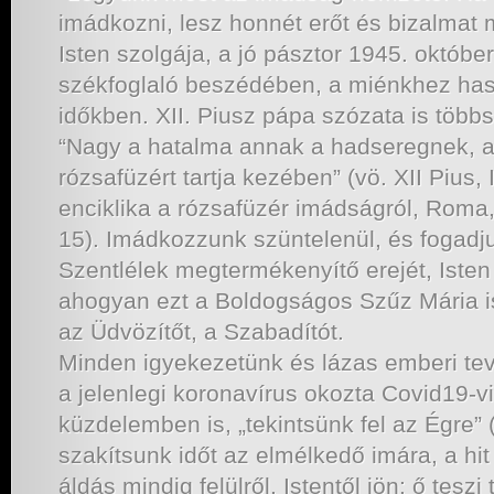
imádkozni, lesz honnét erőt és bizalmat m
Isten szolgája, a jó pásztor 1945. októbe
székfoglaló beszédében, a miénkhez has
időkben. XII. Piusz pápa szózata is több
“Nagy a hatalma annak a hadseregnek, am
rózsafüzért tartja kezében” (vö. XII Pius
enciklika a rózsafüzér imádságról, Roma
15). Imádkozzunk szüntelenül, és fogadj
Szentlélek megtermékenyítő erejét, Isten 
ahogyan ezt a Boldogságos Szűz Mária is 
az Üdvözítőt, a Szabadítót.
Minden igyekezetünk és lázas emberi te
a jelenlegi koronavírus okozta Covid19-vi
küzdelemben is, „tekintsünk fel az Égre” 
szakítsunk időt az elmélkedő imára, a hit
áldás mindig felülről, Istentől jön: ő tesz