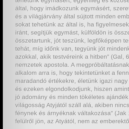
tehetünk egymásért, egyénileg és közöse
által, hogy imádkozunk egymásért, szere
és a világjárvány által sújtott minden em
sokat tehetünk az által is, ha figyelme
iránt, segítjük egymást, külföldön is öss
összetartunk, jót teszünk, legfőképpen t
tehát, míg időnk van, tegyünk jót mindenk
azokkal, akik testvéreink a hitben” (Gal, 6
nemzetek apostola. A megpróbáltatásnak
alkalom arra is, hogy tekintetünket a fenn
maradandó értékekre, életünk igazi nagy 
és ezeken elgondolkodjunk, hiszen amint
jó adomány és minden tökéletes ajándék o
világosság Atyjától száll alá, akiben ninc
fénynek és árnyéknak váltakozása” (Jak 
felülről jön, az Atyától, nem az emberektő