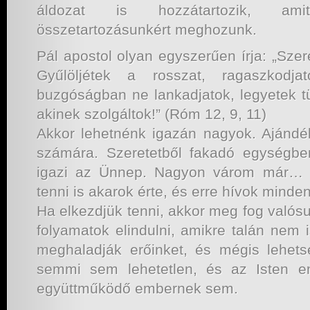
áldozat is hozzátartozik, am
összetartozásunkért meghozunk.
Pál apostol olyan egyszerűen írja: „Szere
Gyűlöljétek a rosszat, ragaszkod
buzgóságban ne lankadjatok, legyetek tü
akinek szolgáltok!” (Róm 12, 9, 11)
Akkor lehetnénk igazán nagyok. Ajánd
számára. Szeretetből fakadó egységben
igazi az Ünnep. Nagyon várom már… 
tenni is akarok érte, és erre hívok minden
Ha elkezdjük tenni, akkor meg fog valósu
folyamatok elindulni, amikre talán nem 
meghaladják erőinket, és mégis lehets
semmi sem lehetetlen, és az Isten e
együttműködő embernek sem.