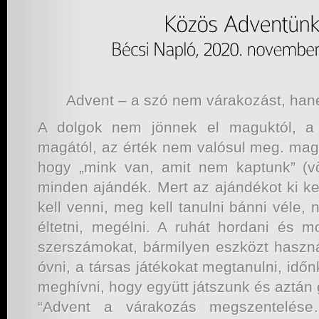
Advent – a szó nem várakozást, hanem
A dolgok nem jönnek el maguktól, a
magától, az érték nem valósul meg. magá
hogy „mink van, amit nem kaptunk” (v
minden ajándék. Mert az ajándékot ki ke
kell venni, meg kell tanulni bánni véle, 
éltetni, megélni. A ruhát hordani és m
szerszámokat, bármilyen eszközt használ
óvni, a társas játékokat megtanulni, idő
meghívni, hogy együtt játszunk és aztán
“Advent a várakozás megszentelése