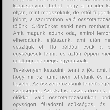
karácsonyom. Lehet, hogy a mi idei 
olyan, mint megszoktuk, de ettől függet
jelent, a szeretetben való összetartozá
tőlünk. Örömünket senki nem ronthatj
Amit magunk adunk oda, amiről lemon
elherdálunk, eljátszunk, ami után 
veszítjük el. Ha például csak a p
egységesek lenni, és aztán éppen me
miatt ugrunk mégis egymásnak.
Tevékenyen készülni, tenni a jót, amit l
hogy mi az, amit nem tehetünk és az
figyelni. Az összetartozásunk lehetőségér
szépségére. Azokkal is összetartozunk, 
élőkkel való összetartozásunkon ped
egységért fáradozni szükséges, és 