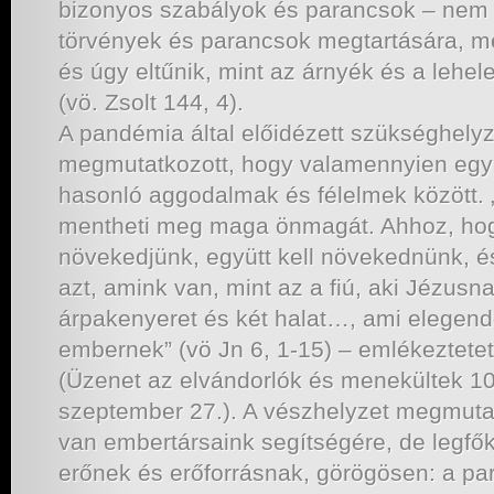
bizonyos szabályok és parancsok – nem u
törvények és parancsok megtartására, me
és úgy eltűnik, mint az árnyék és a lehele
(vö. Zsolt 144, 4).
A pandémia által előidézett szükséghely
megmutatkozott, hogy valamennyien egy
hasonló aggodalmak és félelmek között.
mentheti meg maga önmagát. Ahhoz, ho
növekedjünk, együtt kell növekednünk, é
azt, amink van, mint az a fiú, aki Jézusnak
árpakenyeret és két halat…, ami elegendő
embernek” (vö Jn 6, 1-15) – emlékeztete
(Üzenet az elvándorlók és menekültek 10
szeptember 27.). A vészhelyzet megmuta
van embertársaink segítségére, de legfő
erőnek és erőforrásnak, görögösen: a pa