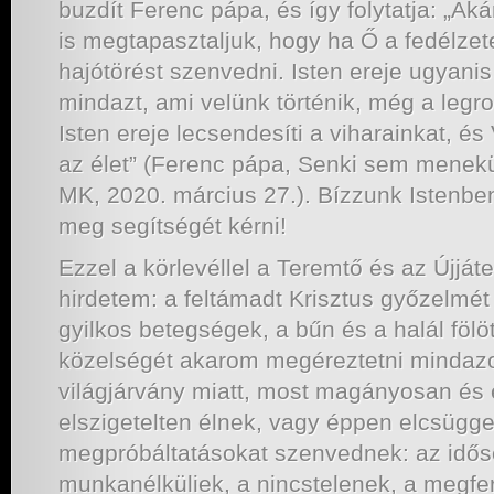
buzdít Ferenc pápa, és így folytatja: „Ak
is megtapasztaljuk, hogy ha Ő a fedélze
hajótörést szenvedni. Isten ereje ugyanis 
mindazt, ami velünk történik, még a legr
Isten ereje lecsendesíti a viharainkat, 
az élet” (Ferenc pápa, Senki sem mene
MK, 2020. március 27.). Bízzunk Istenbe
meg segítségét kérni!
Ezzel a körlevéllel a Teremtő és az Újjáte
hirdetem: a feltámadt Krisztus győzelmét
gyilkos betegségek, a bűn és a halál fölö
közelségét akarom megéreztetni mindazo
világjárvány miatt, most magányosan és 
elszigetelten élnek, vagy éppen elcsügg
megpróbáltatásokat szenvednek: az idősek
munkanélküliek, a nincstelenek, a megfer