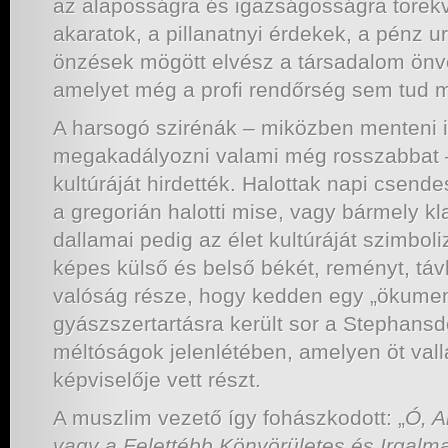
az alaposságra és igazságosságra törekvő
akaratok, a pillanatnyi érdekek, a pénz 
önzések mögött elvész a társadalom ön
amelyet még a profi rendőrség sem tud 
A harsogó szirénák – miközben menteni i
megakadályozni valami még rosszabbat 
kultúráját hirdették. Halottak napi csende
a gregorián halotti mise, vagy bármely k
dallamai pedig az élet kultúráját szimbol
képes külső és belső békét, reményt, távl
valóság része, hogy kedden egy „ökume
gyászszertartásra került sor a Stephans
méltóságok jelenlétében, amelyen öt val
képviselője vett részt.
A muszlim vezető így fohászkodott: „
Ó, A
vagy a Felettébb Könyörületes és Irgalm