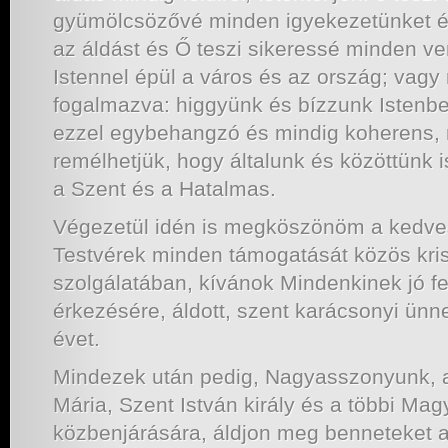
gyümölcsözővé minden igyekezetünket é
az áldást és Ő teszi sikeressé minden v
Istennel épül a város és az ország; vag
fogalmazva: higgyünk és bízzunk Istenbe
ezzel egybehangzó és mindig koherens, 
remélhetjük, hogy általunk és közöttünk 
a Szent és a Hatalmas.
Végezetül idén is megköszönöm a kedves
Testvérek minden támogatását közös kris
szolgálatában, kívánok Mindenkinek jó fe
érkezésére, áldott, szent karácsonyi ünn
évet.
Mindezek után pedig, Nagyasszonyunk, 
Mária, Szent István király és a többi Mag
közbenjárására, áldjon meg benneteket a