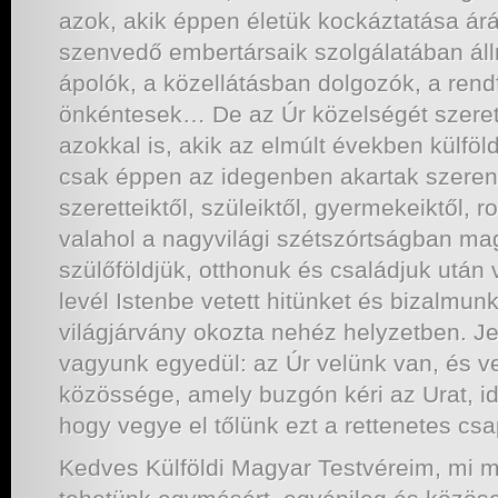
azok, akik éppen életük kockáztatása árá
szenvedő embertársaik szolgálatában áll
ápolók, a közellátásban dolgozók, a rend
önkéntesek… De az Úr közelségét szere
azokkal is, akik az elmúlt években külföl
csak éppen az idegenben akartak szerenc
szeretteiktől, szüleiktől, gyermekeiktől, 
valahol a nagyvilági szétszórtságban m
szülőföldjük, otthonuk és családjuk után
levél Istenbe vetett hitünket és bizalmunk
világjárvány okozta nehéz helyzetben. J
vagyunk egyedül: az Úr velünk van, és v
közössége, amely buzgón kéri az Urat, id
hogy vegye el tőlünk ezt a rettenetes csa
Kedves Külföldi Magyar Testvéreim, mi m