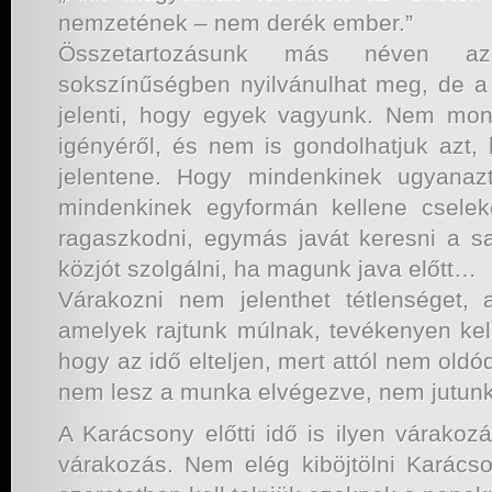
nemzetének – nem derék ember.”
Összetartozásunk más néven 
sokszínűségben nyilvánulhat meg, de a
jelenti, hogy egyek vagyunk. Nem mo
igényéről, és nem is gondolhatjuk azt, 
jelentene. Hogy mindenkinek ugyanaz
mindenkinek egyformán kellene cselek
ragaszkodni, egymás javát keresni a saj
közjót szolgálni, ha magunk java előtt…
Várakozni nem jelenthet tétlenséget,
amelyek rajtunk múlnak, tevékenyen kel
hogy az idő elteljen, mert attól nem ol
nem lesz a munka elvégezve, nem jutunk
A Karácsony előtti idő is ilyen várakoz
várakozás. Nem elég kiböjtölni Karács