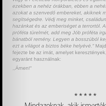
ezekben a nehéz órákban, ebben a nehéz
azokat a szenvedő embereket, akiknek 
segítségedre. Védj meg minket, családunk
hazánkat és az emberiséget a terrortól.
próféta türelmét, add meg Jób próféta i
bánatból remény. Legyen a bosszúból ke
ezt a világot a biztos béke helyévé.”
Majd
fejezte be az imát, amelyet kereszténye
egyaránt használnak:
,,Ámen!”