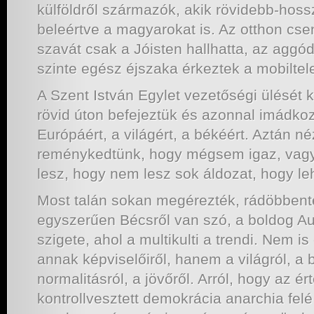
külföldről származók, akik rövidebb-hossz
beleértve a magyarokat is. Az otthon c
szavát csak a Jóisten hallhatta, az aggó
szinte egész éjszaka érkeztek a mobiltel
A Szent István Egylet vezetőségi ülését 
rövid úton befejeztük és azonnal imádkoz
Európáért, a világért, a békéért. Aztán né
reménykedtünk, hogy mégsem igaz, vagy
lesz, hogy nem lesz sok áldozat, hogy le
Most talán sokan megérezték, rádöbben
egyszerűen Bécsről van szó, a boldog Au
szigete, ahol a multikulti a trendi. Nem is 
annak képviselőiről, hanem a világról, a 
normalitásról, a jövőről. Arról, hogy az ér
kontrollvesztett demokrácia anarchia felé