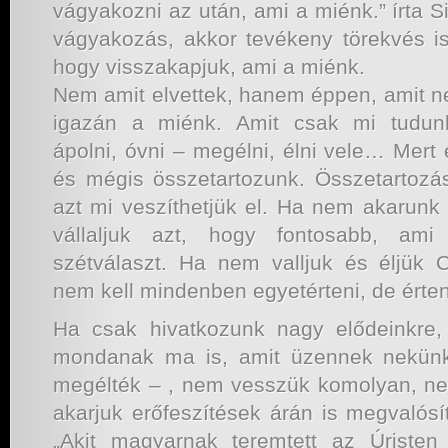
vágyakozni az után, ami a miénk.” írta 
vágyakozás, akkor tevékeny törekvés i
hogy visszakapjuk, ami a miénk.
Nem amit elvettek, hanem éppen, amit n
igazán a miénk. Amit csak mi tudunk
ápolni, óvni – megélni, élni vele… Mert
és mégis összetartozunk. Összetartozá
azt mi veszíthetjük el. Ha nem akarunk
vállaljuk azt, hogy fontosabb, ami
szétválaszt. Ha nem valljuk és éljük 
nem kell mindenben egyetérteni, de érten
Ha csak hivatkozunk nagy elődeinkre
mondanak ma is, amit üzennek nekünk
megélték – , nem vesszük komolyan, ne
akarjuk erőfeszítések árán is megvalósí
„Akit magyarnak teremtett az Úristen