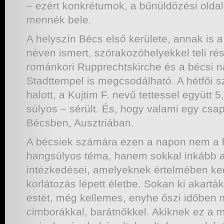
– ezért konkrétumok, a bűnüldözési old
mennék bele.
A helyszín Bécs első kerülete, annak is a
néven ismert, szórakozóhelyekkel teli ré
románkori Rupprechtskirche és a bécsi 
Stadttempel is megcsodálható. A hétfői s
halott, a Kujtim F. nevű tettessel együtt 
súlyos – sérült. És, hogy valami egy csap
Bécsben, Ausztriában.
A bécsiek számára ezen a napon nem a ha
hangsúlyos téma, hanem sokkal inkább a
intézkedései, amelyeknek értelmében kedd
korlátozás lépett életbe. Sokan ki akartá
estét, még kellemes, enyhe őszi időben m
cimborákkal, barátnőkkel. Akiknek ez a