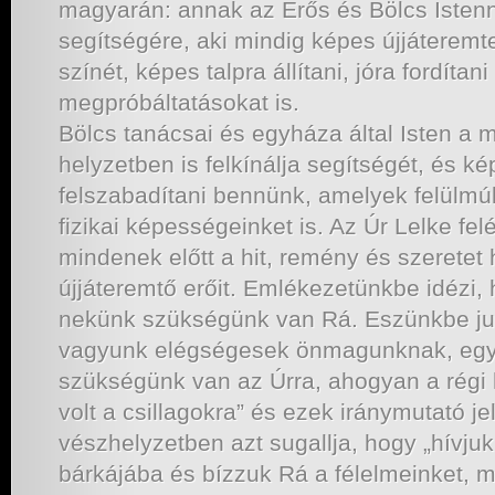
magyarán: annak az Erős és Bölcs Istenn
segítségére, aki mindig képes újjáteremte
színét, képes talpra állítani, jóra fordít
megpróbáltatásokat is.
Bölcs tanácsai és egyháza által Isten a 
helyzetben is felkínálja segítségét, és k
felszabadítani bennünk, amelyek felülmú
fizikai képességeinket is. Az Úr Lelke fe
mindenek előtt a hit, remény és szerete
újjáteremtő erőit. Emlékezetünkbe idézi, 
nekünk szükségünk van Rá. Eszünkbe jut
vagyunk elégségesek önmagunknak, egye
szükségünk van az Úrra, ahogyan a régi
volt a csillagokra” és ezek iránymutató je
vészhelyzetben azt sugallja, hogy „hívju
bárkájába és bízzuk Rá a félelmeinket, m