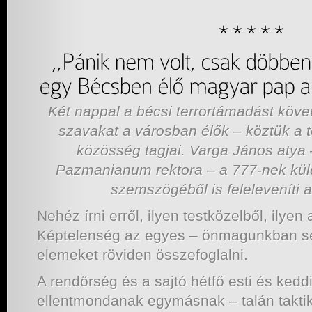
Két nappal a bécsi terrortámadást köve
szavakat a városban élők – köztük a 
közösség tagjai. Varga János atya 
Pazmanianum rektora – a 777-nek küld
szemszögéből is feleleveníti a
Nehéz írni erről, ilyen testközelből, ilyen 
Képtelenség az egyes – önmagunkban s
elemeket röviden összefoglalni.
A rendőrség és a sajtó hétfő esti és kedd
ellentmondanak egymásnak – talán taktika