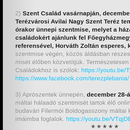
2)
Szent Család vasárnapján, december
Terézvárosi Avilai Nagy Szent Teréz t
órakor ünnepi szentmise, melyet a ház
családokért ajánlunk fel Főegyházmeg
referensével, Horváth Zoltán esperes, 
szentmise végén, közös áldásban részesí
misét élőben közvetítjük. Természetesen 
Családokhoz is szólok:
https://youtu.be/
https://www.facebook.com/
terezplebania/
3) Aprószentek ünnepén,
december 28-á
máltai hálaadó szentmisét tartok élő onli
budavári Filermói Boldogasszony máltai 
imáimba foglalok.
https://youtu.be/VTqj