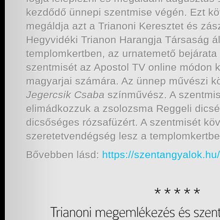
kezdődő ünnepi szentmise végén. Ezt kö
megáldja azt a Trianoni Keresztet és zász
Hegyvidéki Trianon Harangja Társaság állí
templomkertben, az urnatemető bejárata
szentmisét az Apostol TV online módon kö
magyarjai számára. Az ünnep művészi 
Jegercsik Csaba
színművész. A szentmise
elimádkozzuk a zsolozsma Reggeli dicsér
dicsőséges rózsafüzért. A szentmisét kö
szeretetvendégség lesz a templomkertbe
Bővebben lásd:
https://szentangyalok.hu/