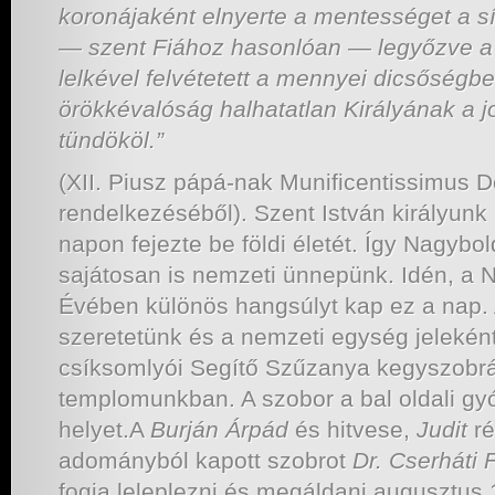
koronájaként elnyerte a mentességet a sí
— szent Fiához hasonlóan — legyőzve a h
lelkével felvétetett a mennyei dicsőségbe
örökkévalóság halhatatlan Királyának a j
tündököl.”
(XII. Piusz pápá-nak Munificentissimus D
rendelkezéséből). Szent István királyun
napon fejezte be földi életét. Így Nagy
sajátosan is nemzeti ünnepünk. Idén, a 
Évében különös hangsúlyt kap ez a nap. 
szeretetünk és a nemzeti egység jelekén
csíksomlyói Segítő Szűzanya kegyszobr
templomunkban. A szobor a bal oldali gy
helyet.A
Burján Árpád
és hitvese,
Judit
ré
adományból kapott szobrot
Dr. Cserháti 
fogja leleplezni és megáldani augusztus 