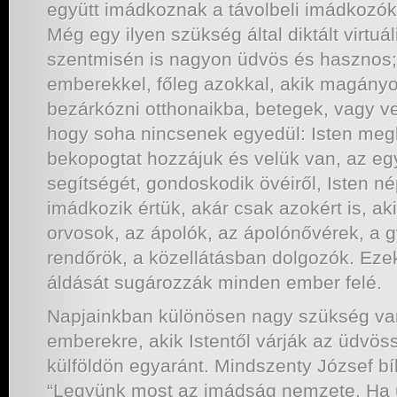
együtt imádkoznak a távolbeli imádkozók
Még egy ilyen szükség által diktált virtuál
szentmisén is nagyon üdvös és hasznos;
emberekkel, főleg azokkal, akik magány
bezárkózni otthonaikba, betegek, vagy v
hogy soha nincsenek egyedül: Isten megk
bekopogtat hozzájuk és velük van, az egyh
segítségét, gondoskodik övéiről, Isten n
imádkozik értük, akár csak azokért is, aki
orvosok, az ápolók, az ápolónővérek, a 
rendőrök, a közellátásban dolgozók. Ezek
áldását sugározzák minden ember felé.
Napjainkban különösen nagy szükség va
emberekre, akik Istentől várják az üdvöss
külföldön egyaránt. Mindszenty József bí
“Legyünk most az imádság nemzete. Ha 