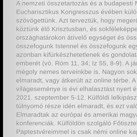
A nemzeti összetartozás és a budapesti
Eucharisztikus Kongresszus évében külö
szövögettünk. Azt terveztük, hogy megerő
köztünk élő Krisztusban, és sokféleképpe
országhatárokon átívelő egységet és össz
összefogunk Istennel és összefogunk egy
azonban kifürkészhetetlenek és gondola
emberét (vö. Róm 11, 34; Iz 55, 8-9). A j
mégoly nemes terveinkbe is. Nagyon so
elmaradt, vagy átkerült az online térbe.
világeseménye is évi elhalasztást nyert é
2021. szeptember 5-12. Külföldi lelkipász
túlnyomó része idén elmaradt, és ezt va
Elmaradtak az európai és amerikai magyar
konferenciák. Külföldön szolgáló Főtiszt
Paptestvéreimmel is csak némi online ka