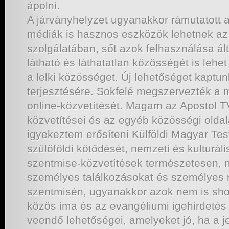
ápolni.
A járványhelyzet ugyanakkor rámutatott 
médiák is hasznos eszközök lehetnek a
szolgálatában, sőt azok felhasználása á
látható és láthatatlan közösségét is lehet
a lelki közösséget. Új lehetőséget kaptun
terjesztésére. Sokfelé megszervezték a
online-közvetítését. Magam az Apostol T
közvetítései és az egyéb közösségi oldal
igyekeztem erősíteni Külföldi Magyar Tes
szülőföldi kötődését, nemzeti és kulturáli
szentmise-közvetítések természetesen, 
személyes találkozásokat és személyes 
szentmisén, ugyanakkor azok nem is s
közös ima és az evangéliumi igehirdetés
veendő lehetőségei, amelyeket jó, ha a je