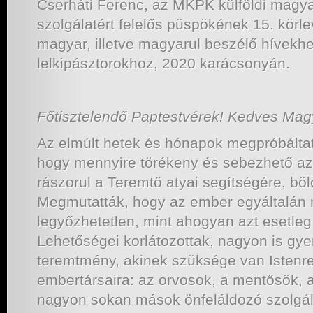
Cserháti Ferenc, az MKPK külföldi magyar
szolgálatért felelős püspökének 15. körle
magyar, illetve magyarul beszélő hívekh
lelkipásztorokhoz, 2020 karácsonyán.
Főtisztelendő Paptestvérek! Kedves Mag
Az elmúlt hetek és hónapok megpróbáltat
hogy mennyire törékeny és sebezhető az
rászorul a Teremtő atyai segítségére, böl
Megmutatták, hogy az ember egyáltalán 
legyőzhetetlen, mint ahogyan azt esetle
Lehetőségei korlátozottak, nagyon is gy
teremtmény, akinek szüksége van Istenr
embertársaira: az orvosok, a mentősök, 
nagyon sokan mások önfeláldozó szolgá