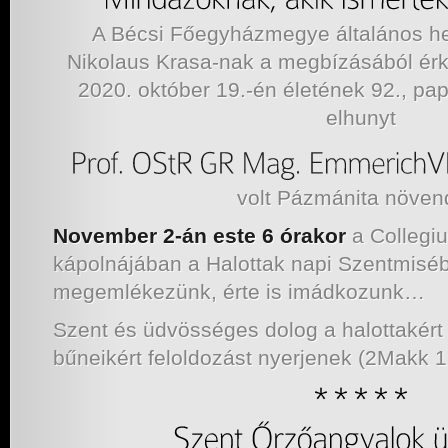
A Bécsi Főegyházmegye általános hel
Nikolaus Krasa-nak a megbízásából érke
2020. október 19.-én életének 92., p
elhunyt
volt Pázmánita növen
November 2-án este 6 órakor
a Colleg
kápolnájában a Halottak napi Szentmiséb
megemlékezünk, érte is imádkozunk…
Szent és üdvösséges dolog a halottakért
bűneikért feloldozást nyerjenek (2Makk 1