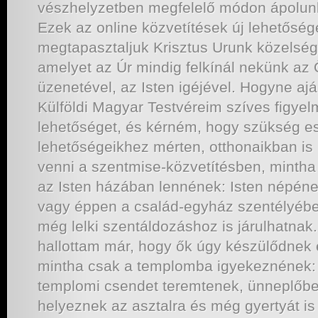
vészhelyzetben megfelelő módon ápolun
Ezek az online közvetítések új lehetőség
megtapasztaljuk Krisztus Urunk közelségé
amelyet az Úr mindig felkínál nekünk az 
üzenetével, az Isten igéjével. Hogyne a
Külföldi Magyar Testvéreim szíves figyel
lehetőséget, és kérném, hogy szükség e
lehetőségeikhez mérten, otthonaikban is 
venni a szentmise-közvetítésben, minth
az Isten házában lennének: Isten népén
vagy éppen a család-egyház szentélyébe
még lelki szentáldozáshoz is járulhatnak
hallottam már, hogy ők úgy készülődnek 
mintha csak a templomba igyekeznének:
templomi csendet teremtenek, ünneplőbe 
helyeznek az asztalra és még gyertyát is