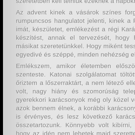
szeretetben kell telniük ezeknek a napok
Az advent kinek a vásárok színes forga
rumpuncsos hangulatot jelenti, kinek a 
imát, készületet, emlékezést a régi Kar
készítést, annak el tervezését, hog
másikat szeretetünkkel. Hogy miként tes
egyedivé és széppé, minden nehézség el
Emlékszem, amikor életemben előszö
szenteste. Katonai szolgálatomat tölt
őriztem a lőszerraktárt, a nem létező ell
volt, nagy hiány és szomorúság tele
gyerekkori karácsonyok még oly közel v
azok bennem élnek, a korábbi karácson
is érvényes, és lesz következő karác
összetartozunk. Könnyebb volt kibírni, 
hogy az idén nem lehetek majd szerett