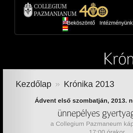
Beköszöntő
Intézményünk
Kezdőlap
»
Krónika 2013
Ádvent első szombatján, 2013. 
a Collegium Pazmaneum káp
17:00 órakor