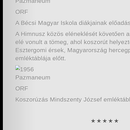
ORF
A Bécsi Magyar Iskola diákjainak előadá
A Himnusz közös eléneklését követően
elé vonult a tömeg, ahol koszorút helyez
Esztergomi érsek, Magyarország herceg
emléktáblája előtt.
ORF
Koszorúzás Mindszenty József emléktáblá