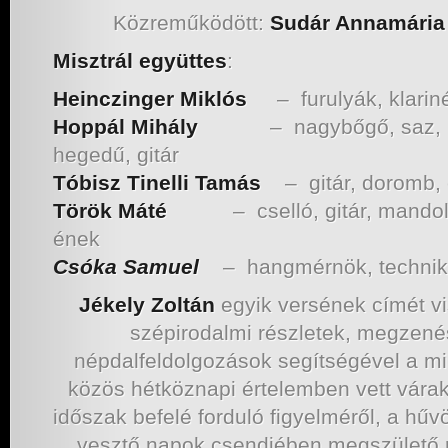
Közreműködött:
Sudár Annamária
Misztrál együttes
:
Heinczinger Miklós
– furulyák, klarin
Hoppál Mihály
– nagybőgő, saz, k
hegedű, gitár
Tóbisz Tinelli Tamás
– gitár, doromb,
Török Máté
– cselló, gitár, mandoli
ének
Csóka Samuel
– hangmérnök, technik
Jékely Zoltán
egyik versének címét vi
szépirodalmi részletek, megzenés
népdalfeldolgozások segítségével a m
közös hétköznapi értelemben vett várak
időszak befelé forduló figyelméről, a hűv
vesztő napok csendjében megszülető 