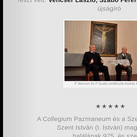
újságíró
P Vencser és P Szabo emlékezik András 
A Collegium Pazmaneum és a Szen
Szent István (I. István) mag
halálának 975. és sze