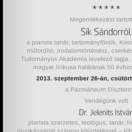
Megemlékezést tartot
a piarista tanár, tartományfőnök, Kossu
műfordító, irodalomtörténész, cserk
Tudományos Akadémia levelező tagja, a
magyar lírikusa halálának 50 évfor
2013. szeptember 26-án, csütör
a Pázmáneum Díszter
Vendégünk volt
piarista szerzetes, teológus, tanár, hi
munkásságát számos kitüntetéssel – töb