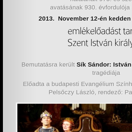
avatásának 930. évfordulója
2013. November 12-én kedden 
Bemutatásra került
Sík Sándor: István
tragédiája
Előadta a budapesti Evangélium Szính
Pelsőczy László, rendező: Pa