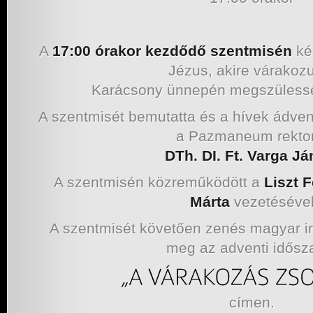
A
17:00 órakor kezdődő szentmisén
ké
Jézus, akire várakoz
Karácsony ünnepén megszülesse
A szentmisét bemutatta és a hívek ádven
a Pazmaneum rektor
DTh. DI. Ft. Varga Já
A szentmisén közreműködött a
Liszt 
Márta
vezetéséve
A szentmisét követően zenés magyar ir
meg az adventi idősz
címen.