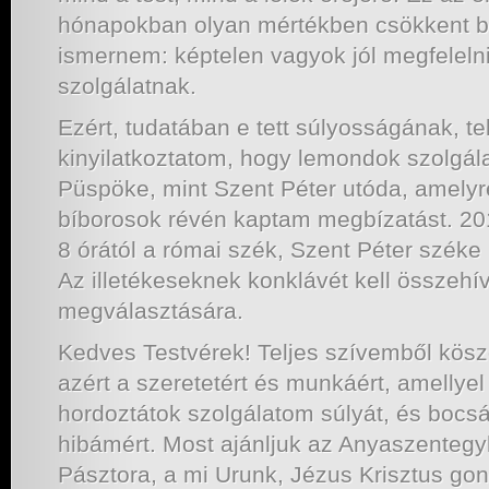
hónapokban olyan mértékben csökkent be
ismernem: képtelen vagyok jól megfelelni
szolgálatnak.
Ezért, tudatában e tett súlyosságának, t
kinyilatkoztatom, hogy lemondok szolgá
Püspöke, mint Szent Péter utóda, amelyre
bíborosok révén kaptam megbízatást. 201
8 órától a római szék, Szent Péter széke
Az illetékeseknek konklávét kell összehí
megválasztására.
Kedves Testvérek! Teljes szívemből kös
azért a szeretetért és munkáért, amellyel
hordoztátok szolgálatom súlyát, és bocs
hibámért. Most ajánljuk az Anyaszenteg
Pásztora, a mi Urunk, Jézus Krisztus go