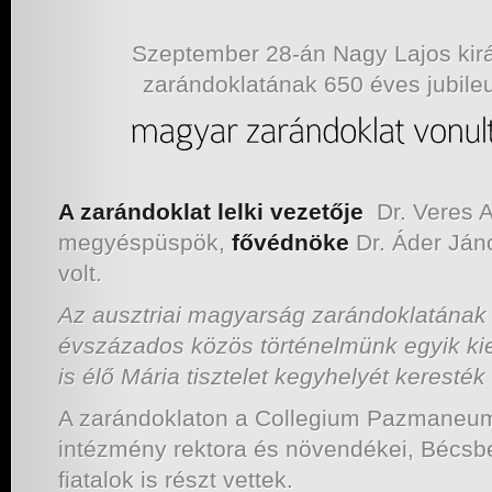
Szeptember 28-án Nagy Lajos kirá
zarándoklatának 650 éves jubile
A zarándoklat lelki vezetője
Dr. Veres 
megyéspüspök,
fővédnöke
Dr. Áder Ján
volt.
Az ausztriai magyarság zarándoklatának 
évszázados közös történelmünk egyik ki
is élő Mária tisztelet kegyhelyét keresték 
A zarándoklaton a Collegium Pazmaneum 
intézmény rektora és növendékei, Bécsbe
fiatalok is részt vettek.