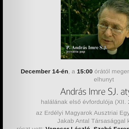
December 14-én
, a
15:00
órától mege
elhunyt
halálának első évfordulója (XII.
az Erdélyi Magyarok Ausztriai Eg
Jakab Antal Társasággal
részt vett:
Vencser László, Szabó Feren