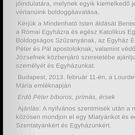
jóindulatára, melynek egyik kiemelkedő je
vértanúink boldoggáavatása.
Kérjük a Mindenható Isten áldását Bene
a Római Egyházra és egész Katolikus E
Boldogságos Szűzanyának, az Egyház É
Péter és Pál apostoloknak, valamint véd
Józsefnek közbenjáró szeretetébe ajánlj
személyét és Egyházunkat.
Budapest, 2013. február 11-én, a Lourd
Mária emléknapján
Erdő Péter bíboros, prímás, érsek
Ajánlás: A nyilvános szentmisék után a 
közösen mondjon el egy Miatyánkot és e
Szentatyánkért és Egyházunkért.