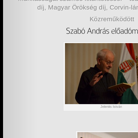
díj, Magyar Örökség díj, Corvin-lá
Közreműködött
Jelenits István