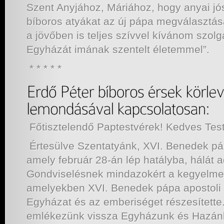
Szent Anyjához, Máriához, hogy anyai jó
bíboros atyákat az új pápa megválasztás
a jövőben is teljes szívvel kívánom szolg
Egyházát imának szentelt életemmel”.
* * * * *
Főtisztelendő Paptestvérek! Kedves Tes
Értesülve Szentatyánk, XVI. Benedek pá
amely február 28-án lép hatályba, hálát a
Gondviselésnek mindazokért a kegyelmek
amelyekben XVI. Benedek pápa apostoli s
Egyházat és az emberiséget részesítette.
emlékezünk vissza Egyházunk és Hazánk 