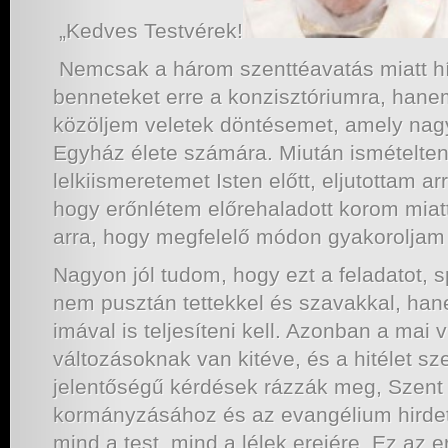
„Kedves Testvérek!
Nemcsak a három szenttéavatás miatt hí
benneteket erre a konzisztóriumra, hanem
közöljem veletek döntésemet, amely nag
Egyház élete számára. Miután ismételte
lelkiismeretemet Isten előtt, eljutottam a
hogy erőnlétem előrehaladott korom mia
arra, hogy megfelelő módon gyakoroljam a
Nagyon jól tudom, hogy ezt a feladatot, sp
nem pusztán tettekkel és szavakkal, ha
imával is teljesíteni kell. Azonban a mai
változásoknak van kitéve, és a hitélet s
jelentőségű kérdések rázzák meg, Szent 
kormányzásához és az evangélium hirde
mind a test, mind a lélek erejére. Ez az e