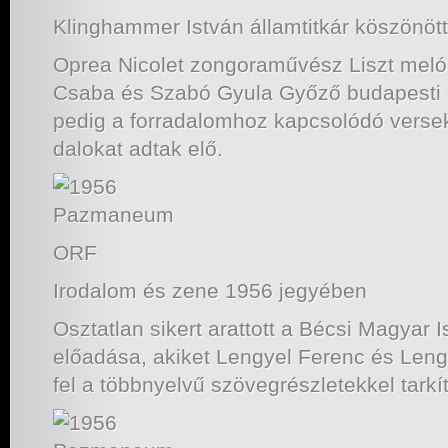
Klinghammer István államtitkár köszönöt
Oprea Nicolet zongoraművész Liszt melód
Csaba és Szabó Gyula Győző budapesti
pedig a forradalomhoz kapcsolódó versek
dalokat adtak elő.
ORF
Irodalom és zene 1956 jegyében
Osztatlan sikert arattott a Bécsi Magyar I
előadása, akiket Lengyel Ferenc és Lengy
fel a többnyelvű szövegrészletekkel tarkí