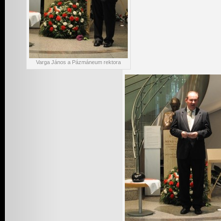
Varga János a Pázmáneum rektora