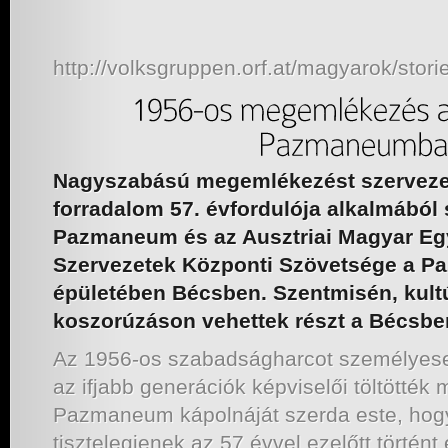
http://volksgruppen.orf.at/magyarok/stor
Nagyszabású megemlékezést szervezet
forradalom 57. évfordulója alkalmából
Pazmaneum és az Ausztriai Magyar Eg
Szervezetek Központi Szövetsége a Pa
épületében Bécsben. Szentmisén, kul
koszorúzáson vehettek részt a Bécsbe
Az 1956-os szabadságharcot személyes
az ifjabb generációk képviselői töltötték
Pazmaneum kápolnáját szerda este, hog
tisztelegjenek az 57 évvel ezelőtt történ