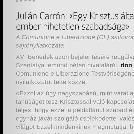
* * * * *
A Comunione e Liberazione (CL) sajtóiro
sajtónyilatkozata
XVI Benedek azon bejelentésére reagálva
Szentatya lemond péteri hivataláról,
don 
Comunione e Liberazione Testvériségéne
nyilatkozatot tette közzé:
«Ezzel az úgy nagyszabású, mint váratla
tanúságot tesz Krisztussal való kapcsolat
teljes, hogy ezzel a példátlanul szabad 
egyház javát szolgáló cselekedettel való
világot Ezzel mindenkinek megmutatja, h