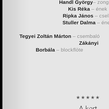
Handl György
– zong
Kis Réka
– ének
Ripka János
– csel
Stuller Dalma
–
én
Tegyei Zoltán Márton
– csembaló
Zákányi
Borbála
– blockflöte