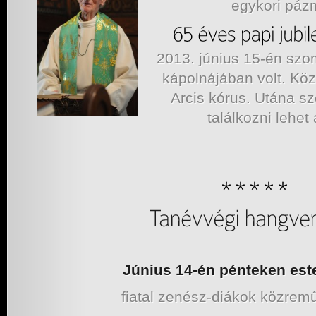
egykori páz
2013. június 15-én s
kápolnájában volt. Kö
Arcis kórus. Utána s
találkozni lehet
Június 14-én pénteken este
fiatal zenész-diákok közrem