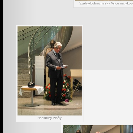
Szalay-Bobrovniczky Vince nagyköv
Habsburg Mihály