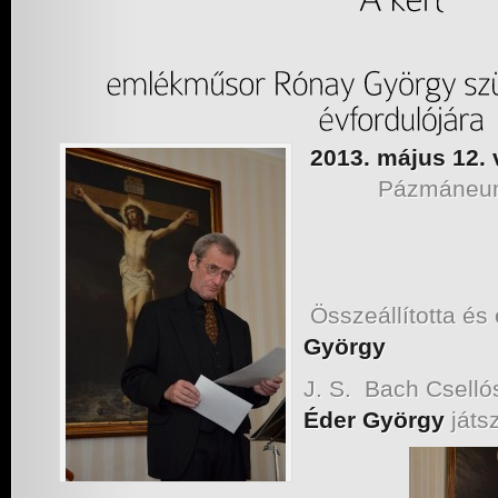
2013. május 12. 
Pázmáneum
Összeállította és
György
J. S. Bach Csellós
Éder György
játs