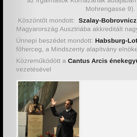
az Irgalmasok Kórházának aulájában
Mohrengasse 9).
Köszöntőt mondott:
Szalay-Bobrovnicz
Magyarország Ausztriába akkreditált na
Ünnepi beszédet mondott:
Habsburg-Loth
főherceg, a Mindszenty alapítvány elnök
Közreműködött a
Cantus Arcis énekegy
vezetésével