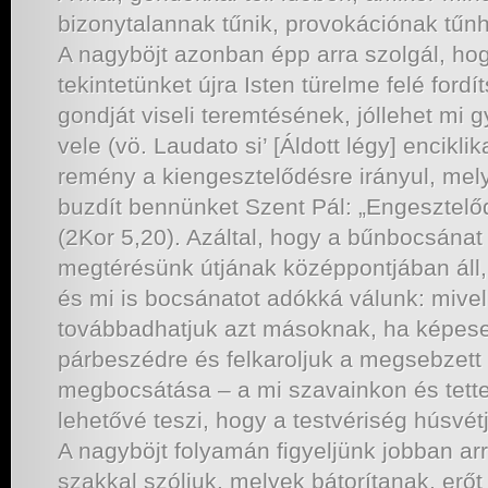
bizonytalannak tűnik, provokációnak tűnh
A nagyböjt azonban épp arra szolgál, ho
tekintetünket újra Isten türelme felé fordí
gondját viseli teremtésének, jóllehet mi 
vele (vö. Laudato si’ [Áldott légy] encikl
remény a kiengesztelődésre irányul, me
buzdít bennünket Szent Pál: „Engesztelőd
(2Kor 5,20). Azáltal, hogy a bűnbocsána
megtérésünk útjának középpontjában áll,
és mi is bocsánatot adókká válunk: mive
továbbadhatjuk azt másoknak, ha képese
párbeszédre és felkaroljuk a megsebzett
megbocsátása – a mi szavainkon és tette
lehetővé teszi, hogy a testvériség húsvét
A nagyböjt folyamán figyeljünk jobban arr
szakkal szóljuk, melyek bátorítanak, erőt