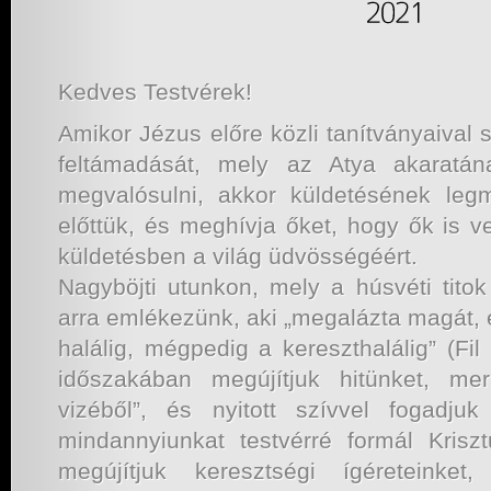
Kedves Testvérek!
Amikor Jézus előre közli tanítványaival 
feltámadását, mely az Atya akaratána
megvalósulni, akkor küldetésének legmé
előttük, és meghívja őket, hogy ők is 
küldetésben a világ üdvösségéért.
Nagyböjti utunkon, mely a húsvéti titok
arra emlékezünk, aki „megalázta magát,
halálig, mégpedig a kereszthalálig” (Fi
időszakában megújítjuk hitünket, me
vizéből”, és nyitott szívvel fogadjuk
mindannyiunkat testvérré formál Krisz
megújítjuk keresztségi ígéreteinke