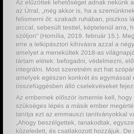
Az elűzöttek lehetőséget adnak nekünk a
az Úrral, „még akkor is, ha a szemünkne
felismerni őt: szakadt ruhában, piszkos lá
arccal, sebesült testtel, képtelenül arra,
szóljon” (Homília, 2019. február 15.). M
erre a lelkipásztori kihívásra azzal a négy
amelyet a menekültek 2018-as világnapjá
tártam elétek: befogadni, védelmezni, el
integrálni. Most szeretném ezt hat szópár
amelyek egészen konkrét és egymással 
összefüggésben álló cselekvéseket fejez
Az embernek először ismernie kell, hogy
szükséges lépés a másik ember megért
tanítja ezt az emmauszi tanítványokkal v
„Ahogy beszélgettek, tanakodtak, egysz
közeledett, és csatlakozott hozzájuk. De