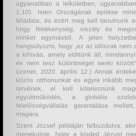
ugyanabban a lelkületben, ugyanabban
1,10). Isten Országának építése min
feladata, és ezért meg kell tanulnunk e
hogy féltékenység, viszály és megos
minket egymástól. A jelen helyzetb
hangsúlyozni, hogy „ez az időszak nem a
a kihívás, amely előttünk áll, mindanny
és nem tesz különbséget senki között”
üzenet, 2020. április 12.) Annak érde
közös otthonunkat és egyre inkább megf
tervének, el kell köteleznünk ma
együttműködés, a globális szoli
felelősségvállalás garantálása melle
magára.
Szent József példáján felbuzdulva, aki
menekülnie, hogy a kisded Jézust me