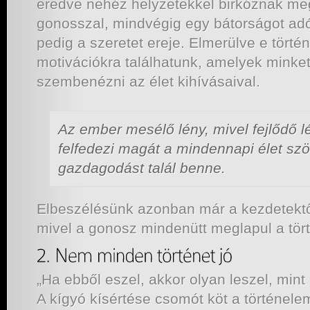
eredve nehéz helyzetekkel birkóznak m
gonosszal, mindvégig egy bátorságot adó 
pedig a szeretet ereje. Elmerülve e tört
motivációkra találhatunk, amelyek minket
szembenézni az élet kihívásaival.
Az ember mesélő lény, mivel fejlődő lé
felfedezi magát a mindennapi élet sz
gazdagodást talál benne.
Elbeszélésünk azonban már a kezdetektő
mivel a gonosz mindenütt meglapul a tö
„Ha ebből eszel, akkor olyan leszel, mint a
A kígyó kísértése csomót köt a történele