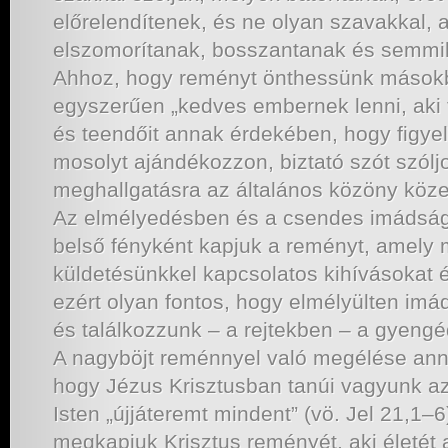
előrelendítenek, és ne olyan szavakkal,
elszomorítanak, bosszantanak és semmib
Ahhoz, hogy reményt önthessünk másokb
egyszerűen „kedves embernek lenni, aki fé
és teendőit annak érdekében, hogy figyel
mosolyt ajándékozzon, biztató szót szóljo
meghallgatásra az általános közöny közep
Az elmélyedésben és a csendes imádság
belső fényként kapjuk a reményt, amely m
küldetésünkkel kapcsolatos kihívásokat 
ezért olyan fontos, hogy elmélyülten imá
és találkozzunk – a rejtekben – a gyengé
A nagyböjt reménnyel való megélése anna
hogy Jézus Krisztusban tanúi vagyunk az
Isten „újjáteremt mindent” (vö. Jel 21,1–6)
megkapjuk Krisztus reményét, aki életét 