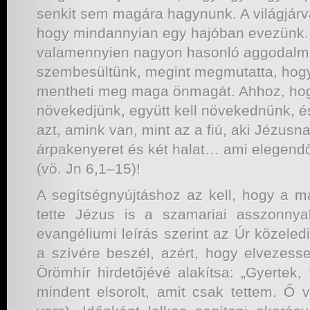
senkit sem magára hagynunk. A világjárv
hogy mindannyian egy hajóban evezünk.
valamennyien nagyon hasonló aggodalma
szembesültünk, megint megmutatta, hog
mentheti meg maga önmagát. Ahhoz, ho
növekedjünk, együtt kell növekednünk, é
azt, amink van, mint az a fiú, aki Jézusnak
árpakenyeret és két halat… ami elegendő
(vö. Jn 6,1–15)!
A segítségnyújtáshoz az kell, hogy a má
tette Jézus is a szamariai asszonnya
evangéliumi leírás szerint az Úr közeledi
a szívére beszél, azért, hogy elvezes
Örömhír hirdetőjévé alakítsa: „Gyertek,
mindent elsorolt, amit csak tettem. Ő 