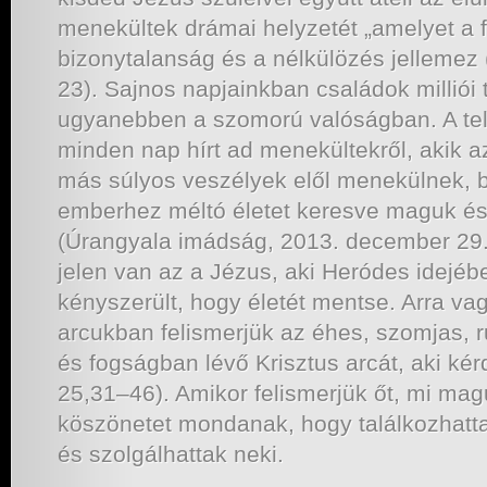
menekültek drámai helyzetét „amelyet a f
bizonytalanság és a nélkülözés jellemez
23). Sajnos napjainkban családok milliói 
ugyanebben a szomorú valóságban. A tele
minden nap hírt ad menekültekről, akik 
más súlyos veszélyek elől menekülnek, b
emberhez méltó életet keresve maguk és
(Úrangyala imádság, 2013. december 29
jelen van az a Jézus, aki Heródes idejé
kényszerült, hogy életét mentse. Arra v
arcukban felismerjük az éhes, szomjas, r
és fogságban lévő Krisztus arcát, aki kér
25,31–46). Amikor felismerjük őt, mi mag
köszönetet mondanak, hogy találkozhattak
és szolgálhattak neki.