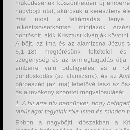
működésének köszönhetően új emberré
nagyböjti utat, akárcsak a keresztény él
már most a feltámadás fénye v
lelkesítse/serkentse mindazok érzés
döntéseit, akik Krisztust kívánják követni.
A böjt, az ima és az alamizsna Jézus ta
6,1–18) megtérésünk feltételei és 
szegénység és az önmegtagadás útja (
emberre való odafigyelés és a róla
gondoskodás (az alamizsna), és az Atyáv
párbeszéd (az ima) lehetővé teszi az ősz
és a tevékeny szeretet megvalósulását.
1. A hit arra hív bennünket, hogy befogad
tanúságot tegyünk róla Isten és minden te
Ebben a nagyböjti időszakban a Kris