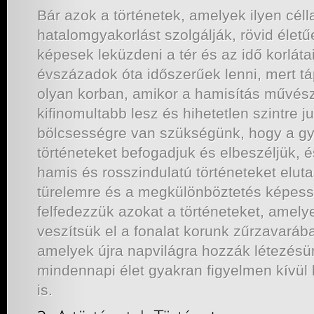
Bár azok a történetek, amelyek ilyen céll
hatalomgyakorlást szolgálják, rövid életűe
képesek leküzdeni a tér és az idő korláta
évszázadok óta időszerűek lenni, mert táp
olyan korban, amikor a hamisítás művés
kifinomultabb lesz és hihetetlen szintre jut
bölcsességre van szükségünk, hogy a gyö
történeteket befogadjuk és elbeszéljük, 
hamis és rosszindulatú történeteket eluta
türelemre és a megkülönböztetés képess
felfedezzük azokat a történeteket, amely
veszítsük el a fonalat korunk zűrzavarába
amelyek újra napvilágra hozzák létezésü
mindennapi élet gyakran figyelmen kívül
is.