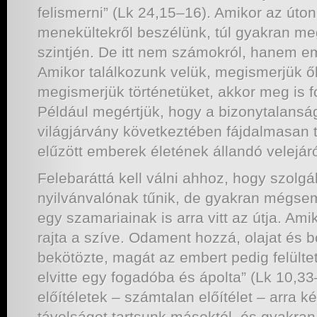
felismerni” (Lk 24,15–16). Amikor az úton
menekültekről beszélünk, túl gyakran 
szintjén. De itt nem számokról, hanem e
Amikor találkozunk velük, megismerjük ő
megismerjük történetüket, akkor meg is fo
Például megértjük, hogy a bizonytalansá
világjárvány következtében fájdalmasan t
elűzött emberek életének állandó velejáró
Felebaráttá kell válni ahhoz, hogy szolg
nyilvánvalónak tűnik, de gyakran mégse
egy szamariainak is arra vitt az útja. Am
rajta a szíve. Odament hozzá, olajat és bo
bekötözte, magát az embert pedig felültet
elvitte egy fogadóba és ápolta” (Lk 10,33
előítéletek – számtalan előítélet – arra 
távolságot tartsunk másoktól, és gyakr