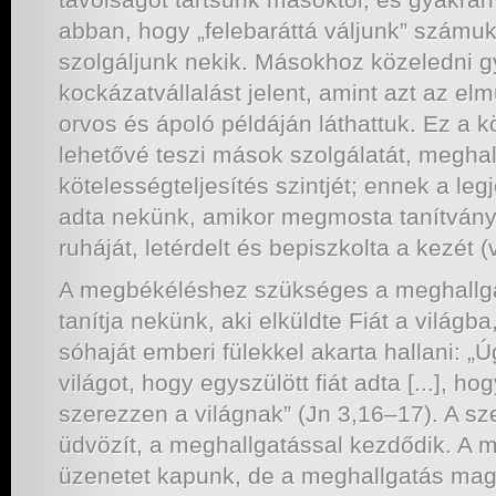
abban, hogy „felebaráttá váljunk” számuk
szolgáljunk nekik. Másokhoz közeledni 
kockázatvállalást jelent, amint azt az e
orvos és ápoló példáján láthattuk. Ez a 
lehetővé teszi mások szolgálatát, megha
kötelességteljesítés szintjét; ennek a le
adta nekünk, amikor megmosta tanítványa
ruháját, letérdelt és bepiszkolta a kezét 
A megbékéléshez szükséges a meghallga
tanítja nekünk, aki elküldte Fiát a világb
sóhaját emberi fülekkel akarta hallani: „Ú
világot, hogy egyszülött fiát adta [...], h
szerezzen a világnak” (Jn 3,16–17). A sze
üdvözít, a meghallgatással kezdődik. A m
üzenetet kapunk, de a meghallgatás mag