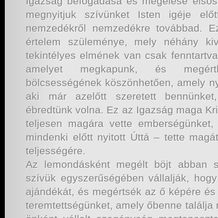
Igazság befogadása és megélése elsőso
megnyitjuk szívünket Isten igéje el
nemzedékről nemzedékre továbbad. E
értelem szüleménye, mely néhány kivá
tekintélyes elmének van csak fenntartv
amelyet megkapunk, és megért
bölcsességének köszönhetően, amely nyi
aki már azelőtt szeretett bennünket
ébredtünk volna. Ez az Igazság maga Kris
teljesen magára vette emberségünket, 
mindenki előtt nyitott Úttá – tette magá
teljességére.
Az lemondásként megélt böjt abban se
szívük egyszerűségében vállalják, hogy 
ajándékát, és megértsék az ő képére és
teremtettségünket, amely őbenne találja