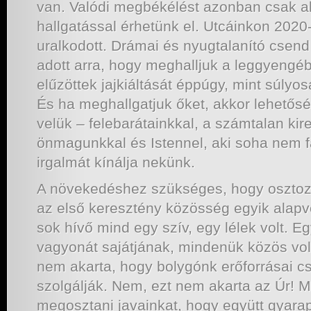
van. Valódi megbékélést azonban csak a
hallgatással érhetünk el. Utcáinkon 202
uralkodott. Drámai és nyugtalanító csend 
adott arra, hogy meghalljuk a leggyengé
elűzöttek jajkiáltását éppúgy, mint súlyo
És ha meghallgatjuk őket, akkor lehető
velük – felebarátainkkal, a számtalan kir
önmagunkkal és Istennel, aki soha nem f
irgalmát kínálja nekünk.
A növekedéshez szükséges, hogy osztozz
az első keresztény közösség egyik alapv
sok hívő mind egy szív, egy lélek volt. 
vagyonát sajátjának, mindenük közös volt
nem akarta, hogy bolygónk erőforrásai c
szolgálják. Nem, ezt nem akarta az Úr! M
megosztani javainkat, hogy együtt gyar