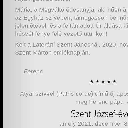
Mária, a Megváltó édesanyja, aki hűen ál
az Egyház szívében, támogasson bennünk
jelenlétével, és a feltámadott Úr áldása 
húsvét fénye felé vezető utunkon!
Kelt a Lateráni Szent Jánosnál, 2020. no
Szent Márton emléknapján.
Ferenc
Atyai szívvel (Patris corde) című új apos
meg Ferenc pápa 
amely 2021. december 8-i