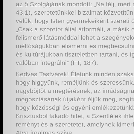
az ő Szolgájának mondott: „Ne félj, mert 
43,1), szeretetünkkel bizalmat közvetítü
velük, hogy Isten gyermekeiként szereti ő
„Csak a szeretet által átformált, a mási
felismerő látásmóddal lehet a szegények
méltóságukban elismerni és megbecsülni,
és kultúrájukban tiszteletben tartani, és
valóban integrálni” (FT, 187).
Kedves Testvérek! Életünk minden szakas
hogy higgyünk, reméljünk és szeressünk.
nagyböjtöt a megtérésnek, az imádságna
megosztásának útjaként éljük meg, segí
hogy közösségi és egyéni emlékezetünkb
Krisztusból fakadó hitet, a Szentlélek ihle
reményt és a szeretetet, amelynek kimerí
Atya irgalmas szíve.