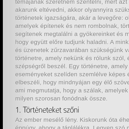
témájának szeretném szentelni, mert az
akarunk eltévedni, akkor olyannyira szük
történetek igazságára, akár a levegőre: o
amelyek építenek és nem rombolnak, tör
segítenek megtalálni a gyökereinket és m
hogy együtt előre tudjunk haladni. A min
és üzenetek zűrzavarában szükségünk v
történetre, amely nekünk és rólunk szól,
szépségről beszél. Egy történetre, amely 
eseményeket szelíden szemlélve képes é
elbeszéli, hogy mindnyájan egy élő szöve
ami megmutatja, hogy a szálak, amelyek
milyen szorosan fonódnak össze.
Az ember mesélő lény. Kiskorunk óta éhe
éppúgy, ahogy a táplálékra. Legyen szó 