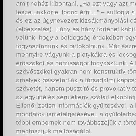
amit nehéz kibontani. „Ha ezt vagy azt 
leszel, akkor el fogod érni…” – suttogja 
és ez az úgynevezett kizsákmányolási c
(elbeszélés). Hány és hány történet kábít 
velünk, hogy a boldogság érdekében egyr
fogyasztanunk és birtokolnunk. Már ész
mennyire vágyunk a pletykákra és locso
erőszakot és hamisságot fogyasztunk. 
szövőszékei gyakran nem konstruktív tört
amelyek összetartják a társadalmi kapcso
szövetét, hanem pusztító és provokatív t
az együttélés sérülékeny szálait elkoptatj
Ellenőrizetlen információk gyűjtésével, a
mondatok ismételgetésével, a gyűlöletbe
többi embernek nem továbbszőjük a tört
megfosztjuk méltóságától.