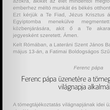
azokra, akiket az élet mindentől megfo
emberhez méltó munkát és békés otthont
Ezt kérjük a Te Fiad, Jézus Krisztus ál
Egyiptomba menekülve megmente
közbenjárására, akit ő a Te akara
jegyesként szeretett. Ámen.
Kelt Rómában, a Lateráni Szent János Ba
május 13-án, a Fatimai Boldogságos Szű
Ferenc pápa
A tömegtájékoztatás világnapjának idei ü