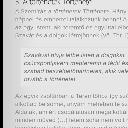
A Szentírás
a történetek Története
. Hány
néppel és emberrel találkozunk benne! A 
az egy Istent, aki teremtő és egyúttal elb
Szavát és a dolgok létrejönnek (vö. Ter 1)
Szavával hívja létbe Isten a dolgokat
csúcspontjaként megteremti a férfit é
szabad beszélgetőpartnereit, akik vele
tovább a történetet.
Az egyik zsoltárban a Teremtőhöz így sz
alkottad belsőmet, anyám méhében te sz
Áldalak, amiért csodálatosan megalkottál
minden műved (…) létem soha nem volt re
homályban keletkeztem, és a föld mélyén 