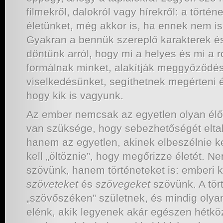
filmekről, dalokról vagy hírekről: a történ
életünket, még akkor is, ha ennek nem i
Gyakran a bennük szereplő karakterek és
döntünk arról, hogy mi a helyes és mi a r
formálnak minket, alakítják meggyőződé
viselkedésünket, segíthetnek megérteni
hogy kik is vagyunk.
Az ember nemcsak az egyetlen olyan élől
van szüksége, hogy sebezhetőségét eltaka
hanem az egyetlen, akinek elbeszélnie ke
kell „öltöznie”, hogy megőrizze életét. 
szövünk, hanem történeteket is: emberi 
szöveteket
és
szövegeket
szövünk. A tör
„szövőszéken” születnek, és mindig olyan
elénk, akik legyenek akár egészen hétkö