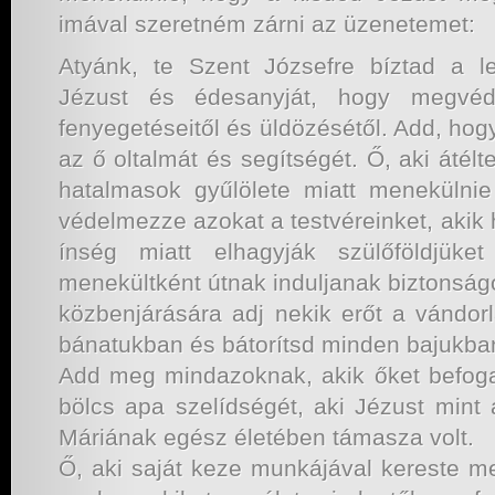
imával szeretném zárni az üzenetemet:
Atyánk, te Szent Józsefre bíztad a l
Jézust és édesanyját, hogy megvé
fenyegetéseitől és üldözésétől. Add, hog
az ő oltalmát és segítségét. Ő, aki átél
hatalmasok gyűlölete miatt menekülnie k
védelmezze azokat a testvéreinket, akik
ínség miatt elhagyják szülőföldjüke
menekültként útnak induljanak biztonság
közbenjárására adj nekik erőt a vándorl
bánatukban és bátorítsd minden bajukba
Add meg mindazoknak, akik őket befoga
bölcs apa szelídségét, aki Jézust mint a
Máriának egész életében támasza volt.
Ő, aki saját keze munkájával kereste m