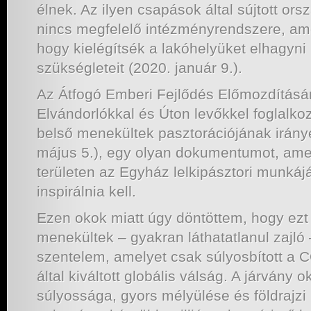
élnek. Az ilyen csapások által sújtott or
nincs megfelelő intézményrendszere, ame
hogy kielégítsék a lakóhelyüket elhagyni
szükségleteit (2020. január 9.).
Az Átfogó Emberi Fejlődés Előmozdításá
Elvándorlókkal és Úton levőkkel foglalkoz
belső menekültek pasztorációjának irányel
május 5.), egy olyan dokumentumot, ame
területen az Egyház lelkipásztori munkáj
inspirálnia kell.
Ezen okok miatt úgy döntöttem, hogy ezt
menekültek – gyakran láthatatlanul zajló
szentelem, amelyet csak súlyosbított a 
által kiváltott globális válság. A járvány 
súlyossága, gyors mélyülése és földrajzi 