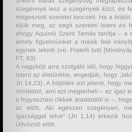
önként vállalt szegénység megtapasztal
szegénnyé lesz a szegények közt, és f
megosztott szeretet kincseit. Ha a böjtöt
éljük meg, az segít szeretni Istent és f
ahogy Aquinói Szent Tamás tanítja – a 
amely figyelmünket a másik felé irányí
egynek tekinti (vö. Fratelli tutti [Mindnyá
FT, 93).
A nagyböjt arra szolgáló idő, hogy higg
Istent az életünkbe, engedjük, hogy „lak
Jn 14,23). A böjtölés azt jelenti, hogy m
mindattól, ami azt megterheli – az igaz 
a fogyasztási cikkek áradatától is –, hogy 
az előtt, Aki egészen szegényen, m
igazsággal telve” (Jn 1,14) érkezik ho
Üdvözítő előtt.