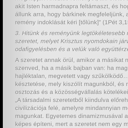
akit Isten harmadnapra feltámaszt, és h
állunk arra, hogy bárkinek megfeleljünk, 
remény indoklását kéri [tőlünk]” (1Pét 3,1
3. Hitünk és reményünk legtökéletesebb
szeretet, melyet Krisztus nyomdokain já
odafigyelésben és a velük való együttér
A szeretet annak örül, amikor a másikat 
szenved, ha a másik bajban van: ha mag
hajléktalan, megvetett vagy szűkölködő…
késztetése, mely kiszólít magunkból, és
osztozás és a közösségvállalás kötelékei
„A társadalmi szeretetből kiindulva előre
civilizációja felé, amelyre mindannyian 
magunkat. Egyetemes dinamizmusával a s
képes építeni, mert a szeretet nem egy