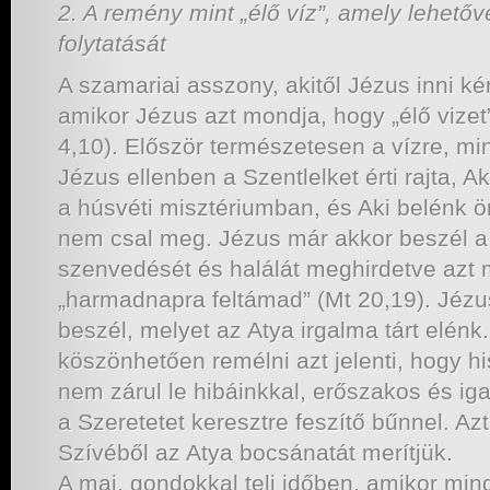
2. A remény mint „élő víz”, amely lehetőv
folytatását
A szamariai asszony, akitől Jézus inni kér
amikor Jézus azt mondja, hogy „élő vizet
4,10). Először természetesen a vízre, mi
Jézus ellenben a Szentlelket érti rajta, 
a húsvéti misztériumban, és Aki belénk ö
nem csal meg. Jézus már akkor beszél a
szenvedését és halálát meghirdetve azt
„harmadnapra feltámad” (Mt 20,19). Jézus
beszél, melyet az Atya irgalma tárt elénk
köszönhetően remélni azt jelenti, hogy h
nem zárul le hibáinkkal, erőszakos és iga
a Szeretetet keresztre feszítő bűnnel. Azt 
Szívéből az Atya bocsánatát merítjük.
A mai, gondokkal teli időben, amikor mi