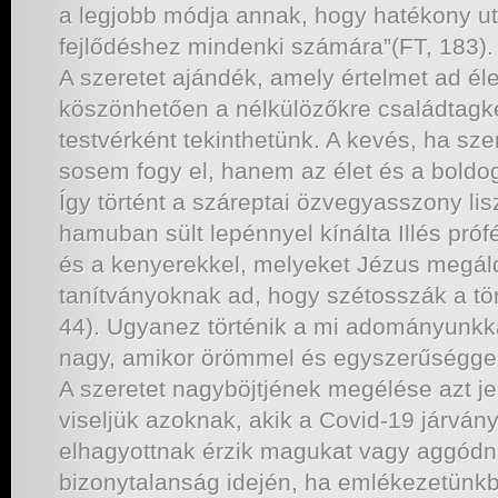
a legjobb módja annak, hogy hatékony uta
fejlődéshez mindenki számára”(FT, 183).
A szeretet ajándék, amely értelmet ad é
köszönhetően a nélkülözőkre családtagké
testvérként tekinthetünk. A kevés, ha sze
sosem fogy el, hanem az élet és a boldog
Így történt a száreptai özvegyasszony lisz
hamuban sült lepénnyel kínálta Illés prófé
és a kenyerekkel, melyeket Jézus megál
tanítványoknak ad, hogy szétosszák a t
44). Ugyanez történik a mi adományunkkal
nagy, amikor örömmel és egyszerűséggel
A szeretet nagyböjtjének megélése azt je
viseljük azoknak, akik a Covid-19 járván
elhagyottnak érzik magukat vagy aggódna
bizonytalanság idején, ha emlékezetünkb