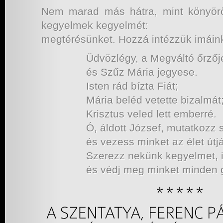
Nem marad más hátra, mint könyörö
kegyelmek kegyelmét:
megtérésünket. Hozzá intézzük imáink
Üdvözlégy, a Megváltó őrzőj
és Szűz Mária jegyese.
Isten rád bízta Fiát;
Mária beléd vetette bizalmát
Krisztus veled lett emberré.
Ó, áldott József, mutatkozz
és vezess minket az élet útj
Szerezz nekünk kegyelmet, i
és védj meg minket minden 