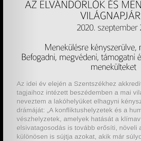
Az idei év elején a Szentszékhez akkredit
tagjaihoz intézett beszédemben a mai vi
neveztem a lakóhelyüket elhagyni kénys
drámáját: „A konfliktushelyzetek és a hu
vészhelyzetek, amelyek hatását a klímav
elsivatagosodás is tovább erősíti, növeli
különösen is sújtja azokat, akik már sú