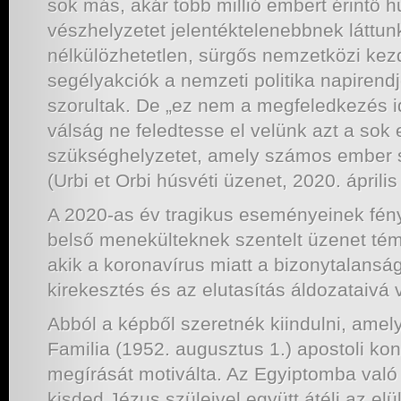
sok más, akár több millió embert érintő 
vészhelyzetet jelentéktelenebbnek láttun
nélkülözhetetlen, sürgős nemzetközi k
segélyakciók a nemzeti politika napirendj
szorultak. De „ez nem a megfeledkezés id
válság ne feledtesse el velünk azt a sok
szükséghelyzetet, amely számos ember 
(Urbi et Orbi húsvéti üzenet, 2020. április
A 2020-as év tragikus eseményeinek fén
belső menekülteknek szentelt üzenet tém
akik a koronavírus miatt a bizonytalanság
kirekesztés és az elutasítás áldozataivá 
Abból a képből szeretnék kiindulni, amely
Familia (1952. augusztus 1.) apostoli kon
megírását motiválta. Az Egyiptomba val
kisded Jézus szüleivel együtt átéli az elü