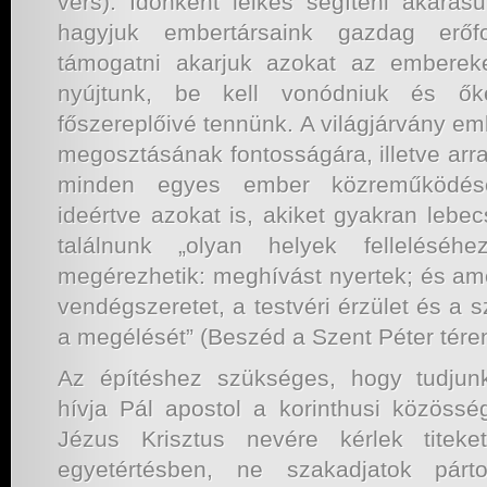
vers). Időnként lelkes segíteni akarás
hagyjuk embertársaink gazdag erőfo
támogatni akarjuk azokat az embereke
nyújtunk, be kell vonódniuk és ők
főszereplőivé tennünk. A világjárvány eml
megosztásának fontosságára, illetve arr
minden egyes ember közreműködésév
ideértve azokat is, akiket gyakran lebec
találnunk „olyan helyek felleléséh
megérezhetik: meghívást nyertek; és ame
vendégszeretet, a testvéri érzület és a s
a megélését” (Beszéd a Szent Péter téren
Az építéshez szükséges, hogy tudjun
hívja Pál apostol a korinthusi közösség
Jézus Krisztus nevére kérlek titeke
egyetértésben, ne szakadjatok párt