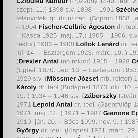
Czibulka Nándor
(Pozsony 1840. febr. 2
szept. 11.) 1898 s.v. 1898 – 1901
Széche
felsővidéki gr. dr.iur.can. (Sopron 1868. j
– 1904
Fischer-Colbrie Ágoston
dr. teol
– Kassa 1925. máj. 17.) 1905 – 1906. s.v.
rektor) 1906 – 1908
Lollok Lénárd
dr. te
júl. 14. – Esztergom 1923. márc. 10. ) 19
(
Drexler Antal
mb.rektor) 1915 – 1928
C
(Egbell 1870. dec. 13. – Esztergom 1953. á
1929 s.v. (
Mössmer József
mb. rektor) 
Károly
dr. teol (Budapest 1873. okt. 10.
19. ) 1934 – 1946 s.v. (
Záborszky
István 
1971
Lepold Antal
dr. teol. (Szentfülöp 
1971. máj. 31. ) 1971 – 1987
Gianone E
1910. jún. 20. – Bécs 1999. nov. 9. ) 19
György
dr. teol. (Kispest 1921. márc. 29.