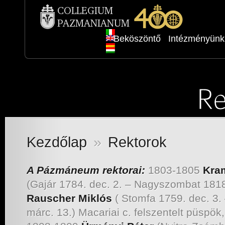
Beköszöntő
Intézményünk
Kezdőlap
»
Rektorok
A Pázmáneum rektorai:
1803-1805
Kra
(Gajár 1784. dec. 2. – Nagyszombat 1818
Rauscher Miklós
( Stomfa 1759. dec. 3
márc. 13.) Macariai c. felszentelt püspök,