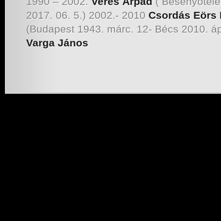
1990 – 2002.
Veres Árpád
( Besenyőtele
2017. 06. 5.) 2002.- 2010
Csordás Eörs 
(Budapest 1943. márc. 12- Bécs 2010
Varga János