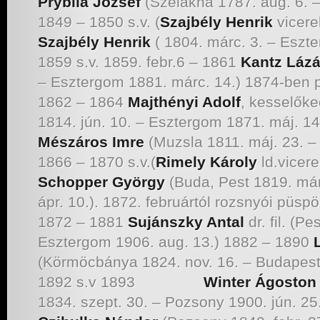
Prybila József
(Szélakna 1787. aug. 6. –
1849 – 1850 s.v. (
Szajbély Henrik
vicere
Szajbély Henrik
( 1804. márc. 3. – Eszte
1859 s.v. 1859. febr.6 – 1861
Kantz Lázá
– Esztergom 1881. márc. 14.) 1874-ben ph
1862 – 1864
Majthényi Adolf
, kesselőke
1814. jún. 10. – Esztergom 1871. m
Mészáros Imre
(Muzsla 1811. máj. 23. – 
1866 – 1870 s.v.(
Rimely Károly
ld.vicer
Schopper György
(Buda, Pest 1819. már
ápr. 10.). 1872. februártól rozsnyói püsp
1872 – 1881
Sujánszky Antal
dr. fil. (Pe
Esztergom 1906. aug. 13.) 1882 – 1890
(Körmöcbánya 1824. nov. 16. – Budapest 
1892 s.v 1893
Winter Ágoston
1834. szept. 30. – Pozsony 1900. jún. 25