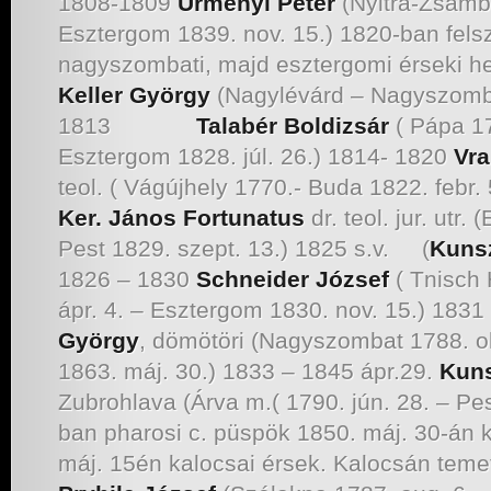
1808-1809
Ürményi Péter
(Nyitra-Zsámbo
Esztergom 1839. nov. 15.) 1820-ban felsz
nagyszombati, majd esztergomi érseki h
Keller György
(Nagylévárd – Nagyszomba
1813
Talabér Boldizsár
( Pápa 17
Esztergom 1828. júl. 26.) 1814- 1820
Vra
teol. ( Vágújhely 1770.- Buda 1822. febr.
Ker. János Fortunatus
dr. teol. jur. utr
Pest 1829. szept. 13.) 1825 s.v. (
Kunsz
1826 – 1830
Schneider József
( Tnisch 
ápr. 4. – Esztergom 1830. nov. 15.) 183
György
, dömötöri (Nagyszombat 1788. o
1863. máj. 30.) 1833 – 1845 ápr.29.
Kuns
Zubrohlava (Árva m.( 1790. jún. 28. – Pes
ban pharosi c. püspök 1850. máj. 30-án 
máj. 15én kalocsai érsek. Kalocsán teme