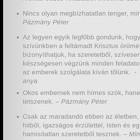
Nincs olyan megbízhatatlan tenger, mi
Pázmány Péter
Az legyen egyik legfőbb gondunk, hog
szívünkben a feltámadt Krisztus örömét
bizonyíthatjuk, ha szeretetből, szívese
készségesen végzünk minden feladatot
az emberek szolgálata kíván tőlünk. 
anya
Okos embernek nem hímes szók, hane
tetszenek. –
Pázmány Péter
Csak az maradandó ebben az életben,
hitből, igazsá­gos érzülettel, Isten és e
hamisítatlan szeretetből tesznek. –
Min