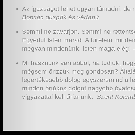
Az igazságot lehet ugyan támadni, de 
Bonifác püspök és vértanú
Semmi ne zavarjon. Semmi ne rettents
Egyedül Isten marad. A türelem mindent
megvan mindenünk. Isten maga elég!
Mi hasznunk van abból, ha tudjuk, hogy
mégsem őrizzük meg gondosan? Általá
legértékesebb dolog egyszersmind a le
minden értékes dolgot nagyobb óvato
vigyázattal kell őriznünk.
Szent Kolum