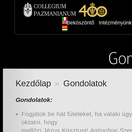
Beköszöntő
Intézményünk
Kezdőlap
»
Gondolatok
Gondolatok:
Fogjátok be hát fületeket, ha valaki úg
oktatni, hogy
mellőzi Jézus Krisztust!
Antiochiai Sze