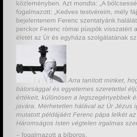
közleményben. Azt mondta: „A bölcsessé
fogalmazott: „Kedves testvéreim, mély fá
bejelentenem Ferenc szentatyánk halálát
perckor Ferenc római püspök visszatért 
életét az Úr és egyháza szolgálatának sze
Arra tanított minket, h
bátorsággal és egyetemes szeretettel él
értékeit, különösen a legszegényebbek é
javára. Mérhetetlen hálával az Úr Jézus 
mutatott példájáért Ferenc pápa lelkét a
Háromságos Isten végtelen irgalmas szer
– fogalmazott a bíboros.