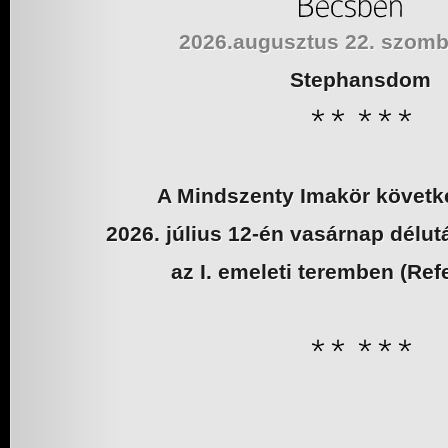
2026.augusztus 22. szom
Stephansdom
A Mindszenty Imakör követk
2026. július 12-én vasárnap délut
az I. emeleti teremben (Ref