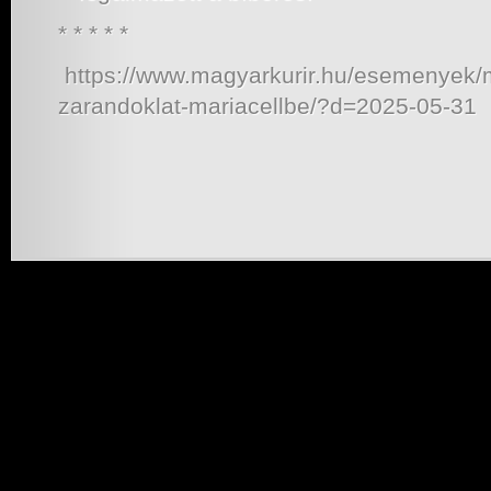
* * * * *
https://www.magyarkurir.hu/esemenyek/
zarandoklat-mariacellbe/?d=2025-05-31