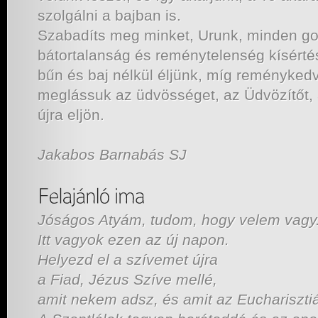
szolgálni a bajban is.
Szabadíts meg minket, Urunk, minden gon
bátortalanság és reménytelenség kísértés
bűn és baj nélkül éljünk, míg reménykedv
meglássuk az üdvösséget, az Üdvözítőt, a
újra eljön.
Jakabos Barnabás SJ
Jóságos Atyám, tudom, hogy velem vagy
Itt vagyok ezen az új napon.
Helyezd el a szívemet újra
a Fiad, Jézus Szíve mellé,
amit nekem adsz, és amit az Euchariszt