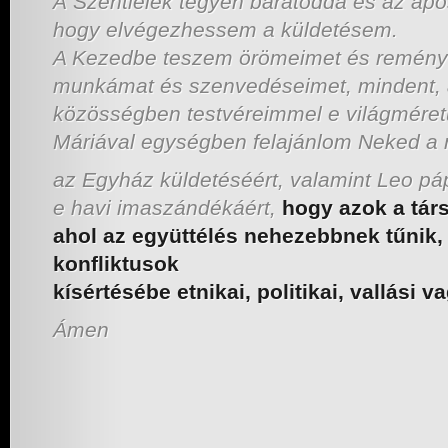
A Szentlélek tegyen barátoddá és az apo
hogy elvégezhessem a küldetésem.
A Kezedbe teszem örömeimet és remény
munkámat és szenvedéseimet, mindent,
közösségben testvéreimmel e világmére
Máriával egységben felajánlom Neked a
az Egyház küldetéséért, valamint Leo pá
e havi imaszándékáért,
hogy azok a tár
ahol az együttélés nehezebbnek tűnik,
konfliktusok
kísértésébe etnikai, politikai, vallási v
Ámen