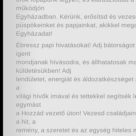
működjön
Egyházadban. Kérünk, erősítsd és vezesd
püspökeinket és papjainkat, akikkel me
Egyházadat!
Ébressz papi hivatásokat! Adj bátorságot 
igent
mondjanak hívásodra, és állhatatosak m
küldetésükben! Adj
lendületet, energiát és áldozatkészséget
a
világi hívők imával és tettekkel segítsék 
egymást
a Hozzád vezető úton! Vezesd családjai
a hit, a
remény, a szeretet és az egység hiteles