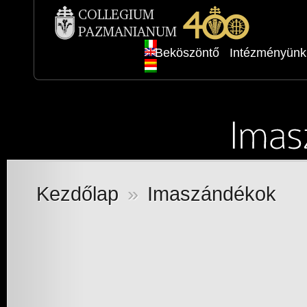
Beköszöntő
Intézményünk
Kezdőlap
»
Imaszándékok