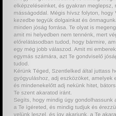
elképzeléseinket, és gyakran meglepsz
másságoddal. Mégis hívsz folyton, hogy V
kezedbe tegyük dolgainkat és önmagunka
minden jóság forrása. Te olyat is megen
amit mi helyedben nem tennénk, mert vé
előrelátásodban tudod, hogy bármire, ami 
egy még jobb válaszod. Amit mi emberek
egymás számára, azt Te gondviselő jós
tudod.
Kérünk Téged, Szentlelked által juttass 
gyógyuláshoz, adj eszközöket, amelyek e
és mindenekelőtt adj nekünk hitet, bátors
Te szent akaratod iránt.
Segíts, hogy mindig úgy gondolhassunk a 
a Te ígéreted, és mindig tudjuk és érezz
velünk leszel, és így akarjunk, a Te aka