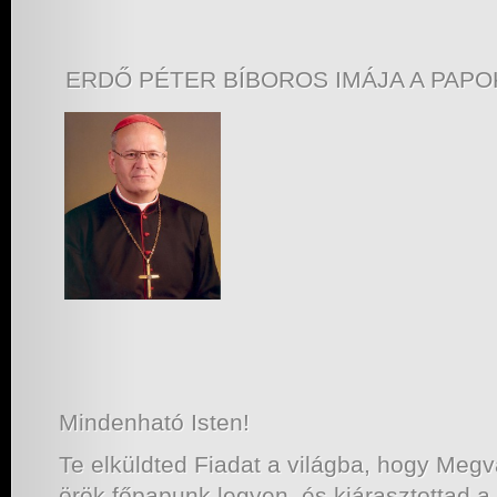
ERDŐ PÉTER BÍBOROS IMÁJA A PAP
Mindenható Isten!
Te elküldted Fiadat a világba, hogy Megv
örök főpapunk legyen, és kiárasztottad a