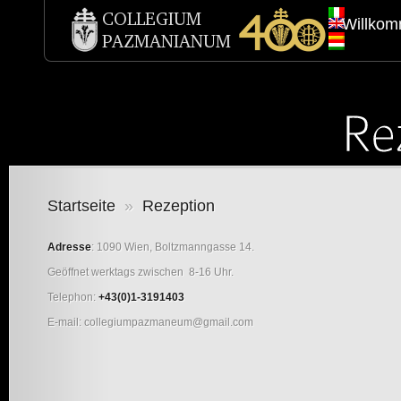
Willko
Startseite
»
Rezeption
Adresse
: 1090 Wien, Boltzmanngasse 14.
Geöffnet werktags zwischen 8-16 Uhr.
Telephon:
+43(0)1-3191403
E-mail: collegiumpazmaneum@gmail.com