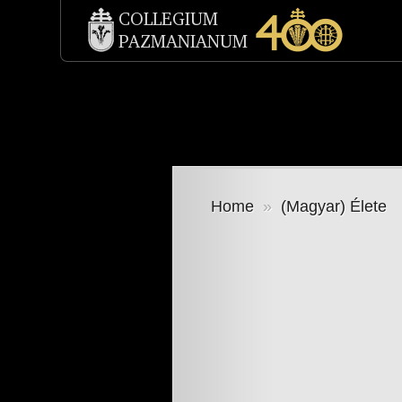
Home
»
(Magyar) Élete