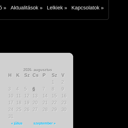
ó
»
Aktualitások
»
Lelkiek
»
Kapcsolatok
»
2026. augusztus
H
K
Sz
Cs
P
Sz
V
1
2
3
4
5
6
7
8
9
10
11
12
13
14
15
16
17
18
19
20
21
22
23
24
25
26
27
28
29
30
31
« július
szeptember »