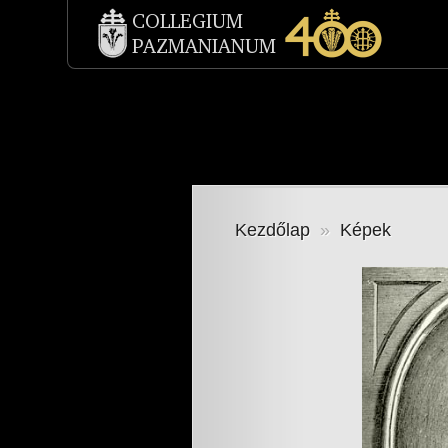
Kezdőlap
»
Képek