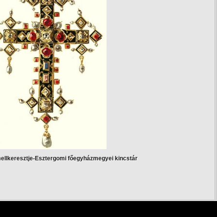
llkeresztje-Esztergomi főegyházmegyei kincstár