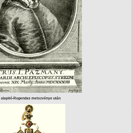
 alapitó-Rugendas metszvénye után