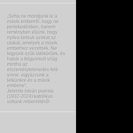
„Soha ne mondjunk le a
másik emberről, hogy ne
perlekedésben, hanem
reményben éljünk, hogy
nyitva tartsuk azokat az
utakat, amelyek a másik
emberhez vezetnek. Ne
legyünk szűk látókörűek, és
habár a felgyorsult világ
mintha az
elszemélytelenedés felé
vinne, vigyázzunk a
lelkünkre és a másik
emberre”.
Jelenits István piarista
(1932-2024) katolikus
voltunk mibenlétéről