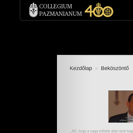
Kezdőlap
»
Beköszöntő
„Illő, hogy a nagy elődök által ránk h