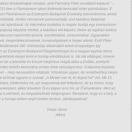
ran felvállalhatjuk mindazt, amit Pázmány Péter jóvoltából kaptunk.” –
 2011-ben a Pázmáneum újkori történetét bemutató kötet ajánlásában. E
legium Pázmáneum az Esztergom-Budapesti Érsekség szemináriuma, amely
űködik. Amikor nincsenek szeminaristák, civil katolikus fiatalokat
ttanári ajánlással. Az intézmény továbbra is magán hordja egy szeminárium
a papság képzése mellett, a katolikus elit-képzés, illetve az egyházi kultúra
tározott napirendet tartunk, szentmisével, zsolozsmával. Ugyanakkor
nek, megemlékezéseknek, ünnepségeknek is helyet adunk. Erdő Péter
ödésének 380. évfordulója alkalmából tartott ünnepségen így
um az Esztergom-Budapest Főegyházmegye és a magyar egyház bécsi
etnénk eleget tenni e honlap elindításával is. Aki ide ellátogat, ismerje
n be a jelenébe és érezze meghívva magát abba a jövőbe, amelyről
nden felelős keresztény ember élete tanúságot tesz. A kápolna bejárata
égével – még messzebbre ellátszik. Virtuálisan ugyan, de remélhetőleg mégis
szólnak ugyanis e szavak: „A Mester van itt, és téged hív!” (vö. Mk 10,
tra, életformára hív, azt magunknak kell felfedezni, de az biztos, hogy
selekszem, akkor követem Őt és éppen erre hív, az Ő követésére. Mert az
 is elérhető, és megvalósítható életprogram. Remélem, hogy ez a hely, a
z a honlap ebben segít minden kedves „idelátogatónak”.
 János
rektor