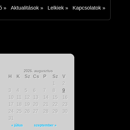
ó
»
Aktualitások
»
Lelkiek
»
Kapcsolatok
»
2026. augusztus
H
K
Sz
Cs
P
Sz
V
1
2
3
4
5
6
7
8
9
10
11
12
13
14
15
16
17
18
19
20
21
22
23
24
25
26
27
28
29
30
31
« július
szeptember »