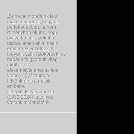
„Soha ne mondjunk le a
másik emberről, hogy ne
perlekedésben, hanem
reményben éljünk, hogy
nyitva tartsuk azokat az
utakat, amelyek a másik
emberhez vezetnek. Ne
legyünk szűk látókörűek, és
habár a felgyorsult világ
mintha az
elszemélytelenedés felé
vinne, vigyázzunk a
lelkünkre és a másik
emberre”.
Jelenits István piarista
(1932-2024) katolikus
voltunk mibenlétéről