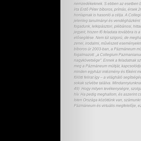
nemzedékeknek. S ebben az esetben bát
írta Erdő Péter bíboros, prímás, érsek
honlapnak is hasonló a célja. A Col
jelenleg tanulmányi és vendégházként m
fogadunk, lelkipásztori, plébánosi, hi
jegyeit, hiszen fő feladata továbbra is 
elősegítése. Nem túl szigorú, de megha
zenei, irodalmi, művészeti események
bíboros úr 2003-ban, a Pázmáneum műk
fogalmazott: „a Collegium Pazmanian
nagykövetsége”. Ennek a feladatnak szer
meg a Pázmáneum múltját, kapcsolódjo
minden egyházi intézmény és főként mi
fölötti felirat így – a világháló segíts
sokak szívébe találva. Mindannyiunknak 
49) Hogy milyen tevékenységre, szolgála
hív. Ha pedig meghallom, és aszerint c
Isten Országa közöttünk van, számunkra
Pázmáneum és virtuális megfelelője, e
Varga