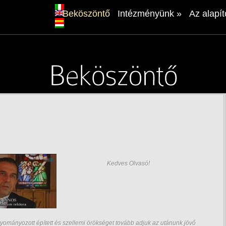
Beköszöntő
Intézményünk
»
Az alapít
Kedves Olvasó!
agyományozott épített és szellemi örökséget tovább adjuk az utánunk jövő