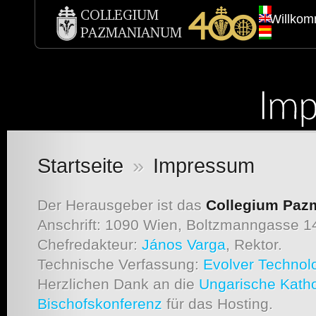
Willko
Startseite
»
Impressum
Der Herausgeber ist das
Collegium Pa
Anschrift: 1090 Wien, Boltzmanngasse 14
Chefredakteur:
János Varga
, Rektor.
Technische Verfassung:
Evolver Technol
Herzlichen Dank an die
Ungarische Katho
Bischofskonferenz
für das Hosting.