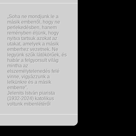
„Soha ne mondjunk le a
másik emberről, hogy ne
perlekedésben, hanem
reményben éljünk, hogy
nyitva tartsuk azokat az
utakat, amelyek a másik
emberhez vezetnek. Ne
legyünk szűk látókörűek, és
habár a felgyorsult világ
mintha az
elszemélytelenedés felé
vinne, vigyázzunk a
lelkünkre és a másik
emberre”.
Jelenits István piarista
(1932-2024) katolikus
voltunk mibenlétéről