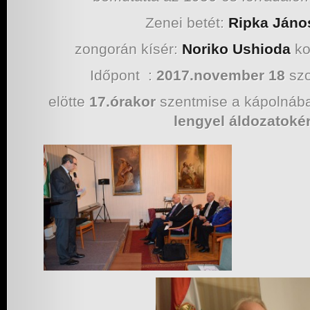
Zenei betét:
Ripka Jáno
zongorán kísér:
Noriko Ushioda
ko
Időpont :
2017.november 18
sz
elötte
17.órakor
szentmise a kápolnáb
lengyel áldozatokér