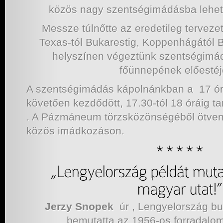
közös nagy szentségimádásba lehete
Messze túlnőtte az eredetileg tervezett
Texas-tól Bukarestig, Koppenhágától Ba
helyszínen végeztünk szentségimádá
főünnepének előesté
A szentségimádás kápolnánkban a 17 ór
követően kezdődött, 17.30-tól 18 óráig tar
. A Pázmáneum törzsközönségéből ötvene
közös imádkozáson.
Jerzy Snopek
úr , Lengyelország b
bemutatta az 1956-os forradalomr