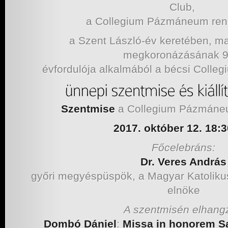
Club,
a Collegium Pázmáneum re
a Szent László-év keretében, ma
megkoronázásának 9
évfordulója alkalmából a bécsi Col
Szentmise
a Collegium Pázmáne
2017. október 12. 18:3
Főcelebráns:
Dr. Veres András
győri megyéspüspök, a Magyar Katoliku
elnöke
A szentmisén elhangz
Dombó Dániel
:
Missa in honorem Sa