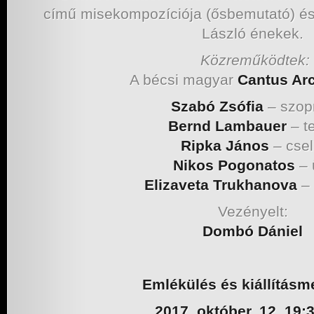
című misekompozíciója (ősbemutató) és
László énekek.
Közreműködtek:
A bécsi magyar
Cantus Ar
Szabó Zsófia
– szop
Bernd Lambauer
– t
Ripka János
– csel
Nikos Pogonatos
– 
Elizaveta Trukhanova
–
Vezényelt:
Dombó Dániel
Emlékülés és kiállításm
2017. október. 12. 19: