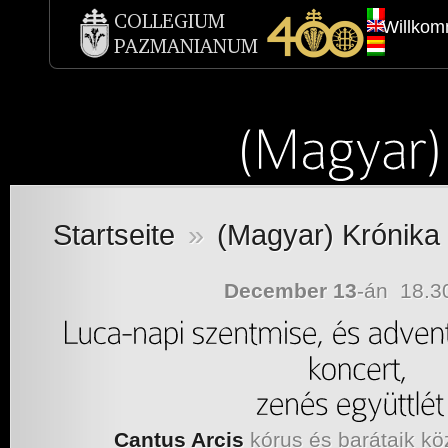
Willko
Startseite
»
(Magyar) Krónika
December 13
-án
18.3
Cantus Arcis
kórus és barátaik k