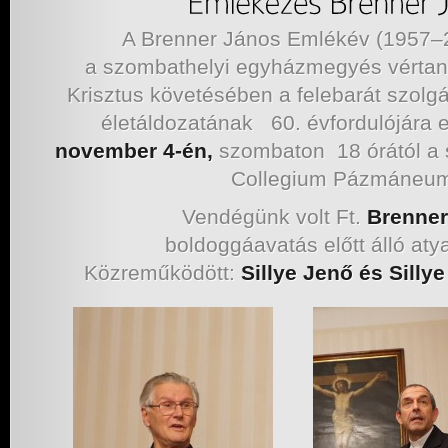
A Brenner János Emlékév (1957–
a szombathelyi egyházmegyés vértan
Krisztus követésében a felebarát szolg
életáldozatának 60. évfordulójára 
november 4-én,
szombaton 18 órától a 
Collegium Pázmáneu
Vendégünk volt Ft.
Brenner
boldoggáavatás előtt álló at
Közreműködött:
Sillye Jenő és Silly