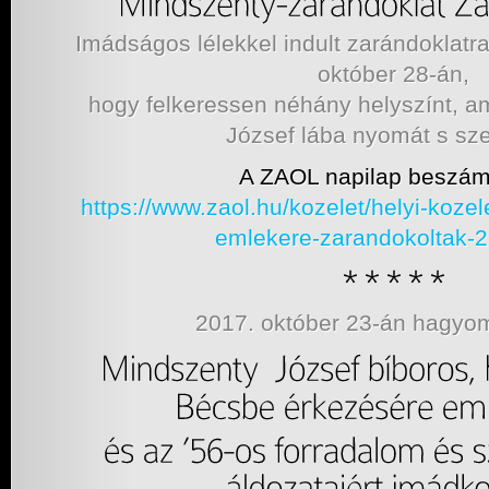
Imádságos lélekkel indult zarándoklatr
október 28-án,
hogy felkeressen néhány helyszínt, a
József lába nyomát s sz
A ZAOL napilap beszám
https://www.zaol.hu/kozelet/helyi-kozel
emlekere-zarandokoltak-
2017. október 23-án hagy