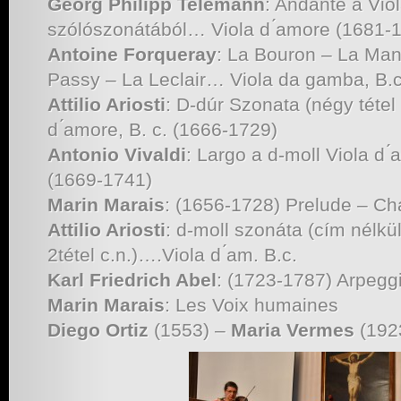
Georg Philipp Telemann
: Andante a Vi
szólószonátából… Viola d ́amore (1681-
Antoine Forqueray
: La Bouron – La Mand
Passy – La Leclair… Viola da gamba, B.c
Attilio Ariosti
: D-dúr Szonata (négy tét
d ́amore, B. c. (1666-1729)
Antonio Vivaldi
: Largo a d-moll Viola d 
(1669-1741)
Marin Marais
: (1656-1728) Prelude – C
Attilio Ariosti
: d-moll szonáta (cím nélkü
2tétel c.n.)….Viola d ́am. B.c.
Karl Friedrich Abel
: (1723-1787) Arpegg
Marin Marais
: Les Voix humaines
Diego Ortiz
(1553) –
Maria Vermes
(1923