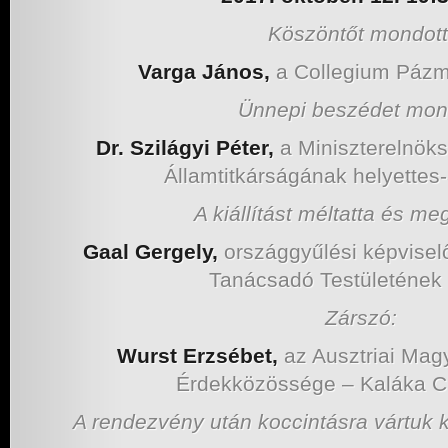
Köszöntőt mondott
Varga János,
a Collegium Páz
Ünnepi beszédet mon
Dr. Szilágyi Péter,
a Miniszterelnöks
Államtitkárságának helyettes-
A kiállítást méltatta és meg
Gaal Gergely,
országgyűlési képvisel
Tanácsadó Testületének
Zárszó:
Wurst Erzsébet,
az Ausztriai Ma
Érdekközössége – Kaláka C
A rendezvény után koccintásra vártuk 