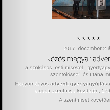
2017. december 2-
a szokásos esti misével , gyertyag
szenteléssel és utána mű
Hagyományos
adventi gyertyagyújtás
előesti szentmise kezdetén, 17.0
A szentmisét követő