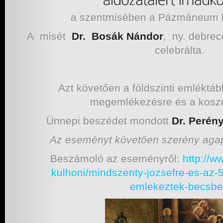
a szentmisében a Pázmáneum 
A misét
Dr. Bosák Nándor
, ny. debre
celebrálta.
Azt követően a földszinti emléktábl
megemlékezésre és a kosz
Ünnepi beszédet mondott
Dr. Perén
Az eseményt követően szerény agap
Beszámoló az eseményről:
http://w
kulhoni/mindszenty-jozsefre-
es-az-5
emlekeztek-becsb