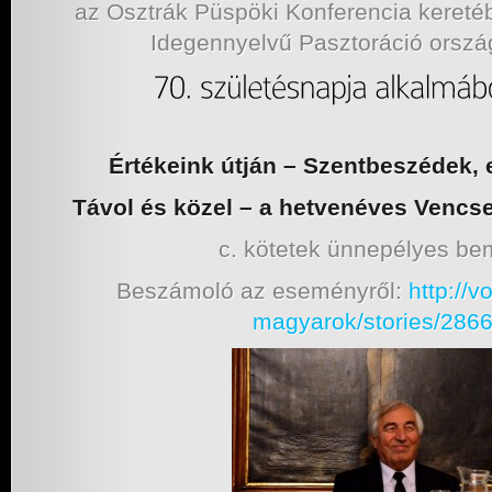
az Osztrák Püspöki Konferencia kereté
Idegennyelvű Pasztoráció orszá
Értékeink útján – Szentbeszédek, 
Távol és közel – a hetvenéves Vencs
c. kötetek ünnepélyes be
Beszámoló az eseményről:
http://v
magyarok/stories/286