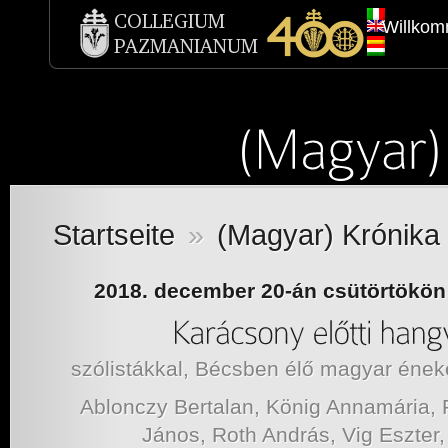
Willko
Startseite
»
(Magyar) Krónika
2018. december 20-án csütörtökön 
szólistákkal, Bécsben élő magyar ének
Ablonczy Bertalan, König Annamária, P
János, Roth András, Vig Eszter,