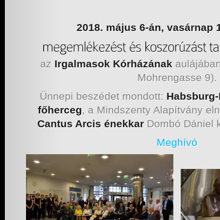
2018. május 6-án, vasárnap 
az
Irgalmasok Kórházának
aulájában
Mohrengasse 9).
Ünnepi beszédet mondott:
Habsburg-L
főherceg
, a Mindszenty Alapítvány e
Cantus Arcis énekkar
Dombó Dániel k
Meghívó