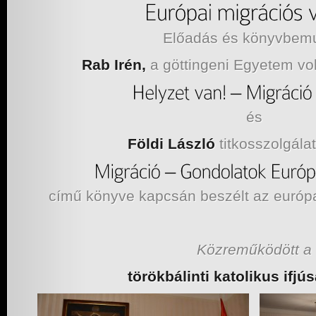
Előadás és könyvbemu
Rab Irén,
a göttingeni Egyetem vol
és
Földi László
titkosszolgálat
című könyve kapcsán beszélt az európa
Közreműködött a
törökbálinti katolikus ifjú