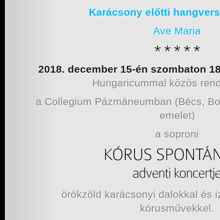
Karácsony előtti hangver
Ave Maria
2018. december 15-én szombaton 18
Hungaricummal közös ren
a Collegium Pázmáneumban (Bécs, Bol
emelet)
a soproni
örökzöld karácsonyi dalokkal és
kórusművekkel.