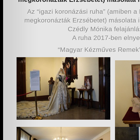
Az “igazi koronázási ruha” (amiben 
megkoronázták Erzsébetet) másolata i
Czédly Mónika felajánlá
A ruha 2017-ben elnye
“Magyar Kézműves Remek”