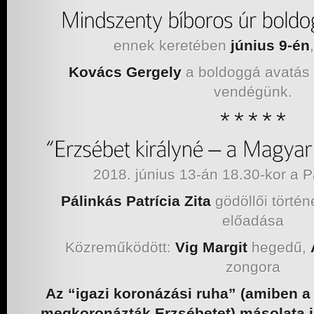
ennek keretében
június 9-én
Kovács Gergely
a boldoggá avatás p
vendégünk.
2018. június 13-án 18.30-kor 
Pálinkás Patrícia Zita
gödöllői törté
előadása
Közreműködött:
Vig Margit
hegedű,
zongora
Az “igazi koronázási ruha” (amiben
megkoronázták Erzsébetet) másolata i