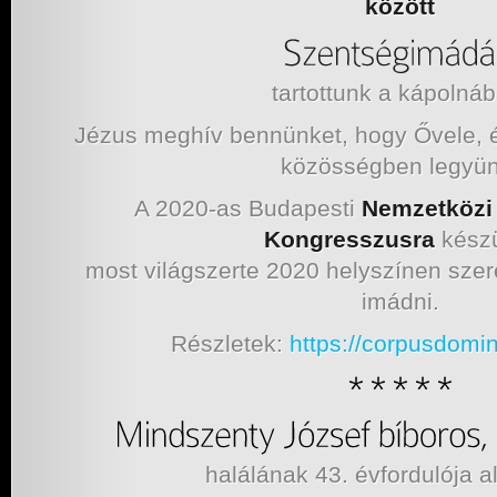
között
tartottunk a kápolnáb
Jézus meghív bennünket, hogy Ővele, é
közösségben legyün
A 2020-as Budapesti
Nemzetközi 
Kongresszusra
kész
most világszerte 2020 helyszínen szer
imádni.
Részletek:
https://corpusdomi
halálának 43. évfordulója 