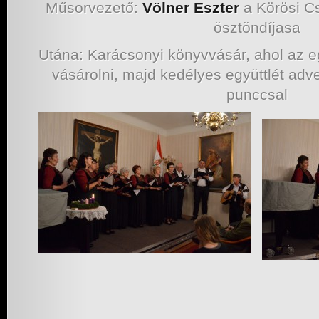
Műsorvezető:
Völner Eszter
a Körösi C
ösztöndíjasa
Utána: Karácsonyi könyvvásár, ahol az eg
vásárolni, majd kedélyes együttlét adv
punccsal