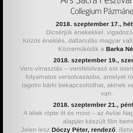
2018. szeptember 17., hét
Dicsérjük énekekkel, vigadoz
Közös éneklés, daltanulás magyar val
Közreműködik a
Barka Né
2018. szeptember 19., sze
Vers-virrasztás – versfelolvasó est ist
folyamatos versolvasásba, amelyet r
tagolni bárki bekapcsolódhat, akinek 
van.
2018. szeptember 21., pén
A lélek röpte itt és most – az Avilai N
alapján készült film bem
Jelen lesz
Dóczy Péter, rendező
, illet