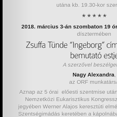
utána kb. 19.30-kor sze
2018. március 3-án szombaton 19 ó
dísztermében
A szerzővel beszélget
Nagy Alexandra
,
az ORF munkatárs
Aznap az 5 órai előesti szentmise utá
Nemzetközi Eukarisztikus Kongressz
jegyében Werner Alajos keresztúti elm
Szentségimádás keretében a kápolnában