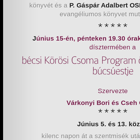
könyvét és a
P. Gáspár Adalbert O
evangéliumos könyvet muta
J
únius 15-én, pénteken 19.30 óra
dísztermében a
Szervezte
Várkonyi Bori és Cseh
Június 5. és 13. köz
kilenc napon át a szentmisék ut