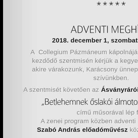
2018. december 1, szombat,
A Collegium Pázmáneum kápolnájáb
kezdődő szentmisén kérjük a kegye
akire várakozunk, Karácsony ünne
szívünkben.
A szentmisét követően az
Ásványráró
című műsorával lép f
A zenei program közben adventi 
Szabó András
előadóművész
kö