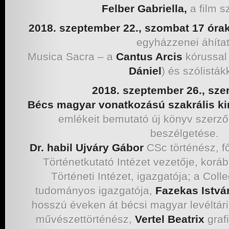
Felber Gabriella,
a film s
2018. szeptember 22., szombat 17 óra
egyházzenei áhítat
Musica Sacra – a
Cantus Arcis
kórussal
Dániel
) és szólisták
2018. szeptember 26., sze
Bécs magyar vonatkozású szakrális ki
emlékeit bemutató új könyv szerző
beszélgetése.
Dr. habil Ujváry Gábor
CSc történész, fő
Történetkutató Intézet vezetője, kor
Történeti Intézet, igazgatója; a Col
tudományos igazgatója,
Fazekas Istvá
hosszú éveken át bécsi magyar levéltár
művészettörténész,
Vertel Beatrix
graf