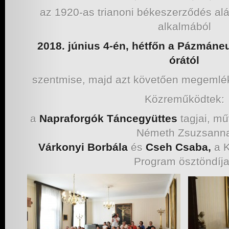
az 1920-as trianoni békeszerződés alá
alkalmából
2018. június 4-én, hétfőn a Pázmán
órától
szentmise, majd azt követően megemlék
Közreműködtek:
a
Napraforgók Táncegyüttes
tagjai, mű
Németh Zsuzsann
Várkonyi Borbála
és
Cseh Csaba,
a K
Program ösztöndíj