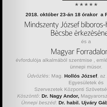
2018. október 23-án 18 órakor
és a
évfordulója alkalmából szentmise , eml
ünnepi müsor.
Üdvözlés
: Mag.
Hollós József
, az
Egyesületek és
Szervezetek Központi Szövets
Köszöntő
:
Dr. Nagy Andor,
Magyarorsz
Ünnepi beszéd
:
Dr. habil. Ujváry Gá