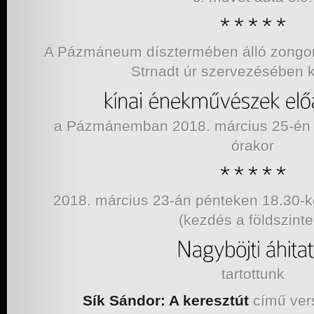
A Pázmáneum dísztermében álló zongor
Strnadt úr szervezésében k
a Pázmánemban 2018. március 25-én 
órakor
2018. március 23-án pénteken 18.30
(kezdés a földszinte
tartottunk
Sík Sándor: A keresztút
című vers