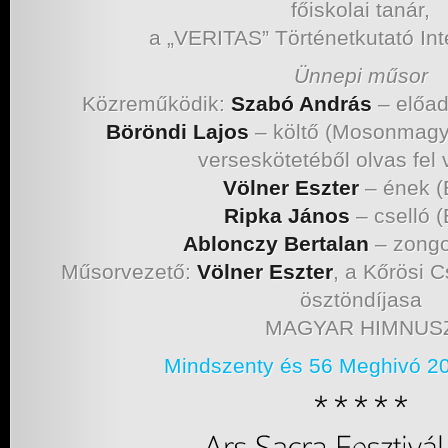
főiskolai tanár,
a „VERITAS” Történetkutató Int
Ünnepi műsor
Közreműködik:
Szabó András
– előa
Böröndi Lajos
– költő (Mosonmagya
verseskötetéből olvas fel 
Völner Eszter
– ének (
Ripka János
– cselló 
Ablonczy Bertalan
– zongo
Műsorvezető:
Völner Eszter
, a Kőrösi
ösztöndíjasa
MAGYAR HIMNUS
Mindszenty és 56 Meghivó 20