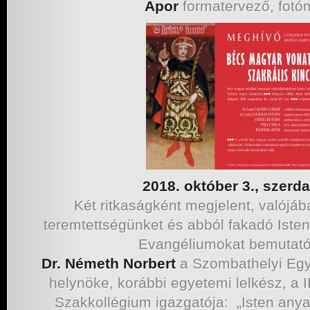
Apor
formatervező, fot
2018. október 3., szerda
Két ritkaságként megjelent, valójá
teremtettségünket és abból fakadó Iste
Evangéliumokat bemutató
Dr. Németh Norbert
a Szombathelyi Egy
helynöke, korábbi egyetemi lelkész, a I
Szakkollégium igazgatója: „Isten anya