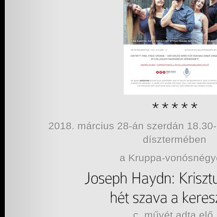
2018. március 28-án szerdán 18.3
dísztermében
a Kruppa-vonósnég
c. művét adta elő.