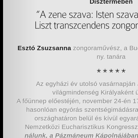
Dísztermében
Esztó Zsuzsanna
zongoraművész, a Buda
ny. ta­ná­ra
Az egyházi év utolsó vasárnapján 
világmindenség Királyaként 
A főünnep előestéjén, november 24-én 17
hasonlóan egyórás szentségimádásra 
országhatáron belül és kívül egyar
Nemzetközi Eucharisztikus Kongress
nálunk, a Pázmáneum Kápolnájában i