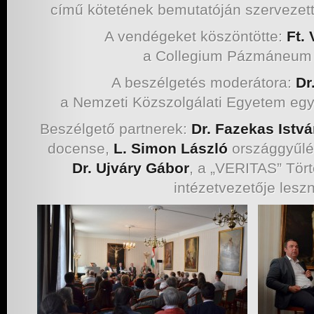
című kötetének bemutatóján szervezet
A vendégeket köszöntötte:
Ft.
a Collegium Pázmáneum 
A beszélgetés moderátora:
Dr
a Nemzeti Közszolgálati Egyetem eg
Beszélgető partnerek:
Dr. Fazekas Istv
docense,
L. Simon László
országgyűlés
Dr. Ujváry Gábor
, a „VERITAS” Tört
intézetvezetője lesz