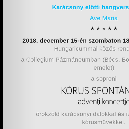
Karácsony előtti hangver
Ave Maria
2018. december 15-én szombaton 18
Hungaricummal közös ren
a Collegium Pázmáneumban (Bécs, Bol
emelet)
a soproni
örökzöld karácsonyi dalokkal és
kórusművekkel.