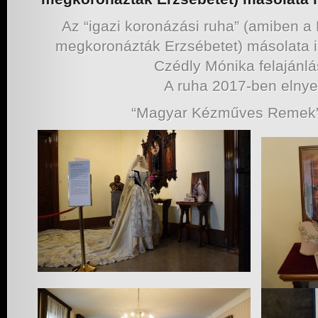
Az “igazi koronázási ruha” (amiben 
megkoronázták Erzsébetet) másolata i
Czédly Mónika felajánlá
A ruha 2017-ben elnye
“Magyar Kézműves Remek”