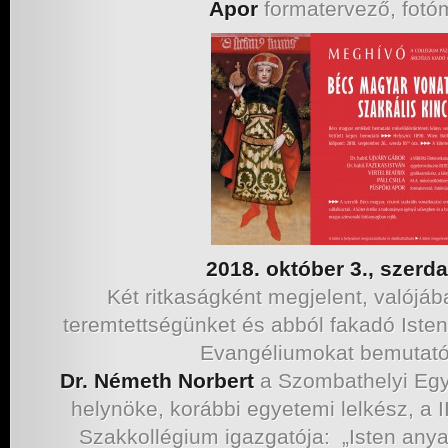
Apor
formatervező, fot
2018. október 3., szerda
Két ritkaságként megjelent, valójá
teremtettségünket és abból fakadó Iste
Evangéliumokat bemutató
Dr. Németh Norbert
a Szombathelyi Egy
helynöke, korábbi egyetemi lelkész, a I
Szakkollégium igazgatója: „Isten anya