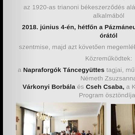
az 1920-as trianoni békeszerződés alá
alkalmából
2018. június 4-én, hétfőn a Pázmán
órától
szentmise, majd azt követően megemlék
Közreműködtek:
a
Napraforgók Táncegyüttes
tagjai, mű
Németh Zsuzsann
Várkonyi Borbála
és
Cseh Csaba,
a K
Program ösztöndíj