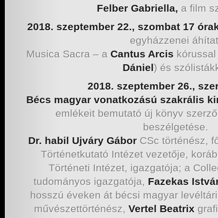
Felber Gabriella,
a film s
2018. szeptember 22., szombat 17 óra
egyházzenei áhítat
Musica Sacra – a
Cantus Arcis
kórussal
Dániel
) és szólisták
2018. szeptember 26., sze
Bécs magyar vonatkozású szakrális ki
emlékeit bemutató új könyv szerző
beszélgetése.
Dr. habil Ujváry Gábor
CSc történész, fő
Történetkutató Intézet vezetője, kor
Történeti Intézet, igazgatója; a Col
tudományos igazgatója,
Fazekas Istvá
hosszú éveken át bécsi magyar levéltár
művészettörténész,
Vertel Beatrix
graf