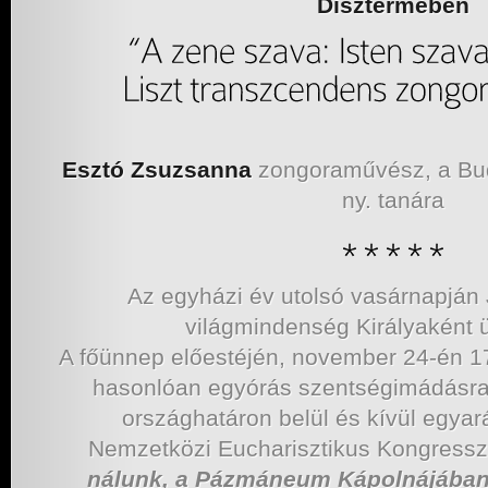
Dísztermében
Esztó Zsuzsanna
zongoraművész, a Buda
ny. ta­ná­ra
Az egyházi év utolsó vasárnapján 
világmindenség Királyaként 
A főünnep előestéjén, november 24-én 17
hasonlóan egyórás szentségimádásra 
országhatáron belül és kívül egyar
Nemzetközi Eucharisztikus Kongress
nálunk, a Pázmáneum Kápolnájában i