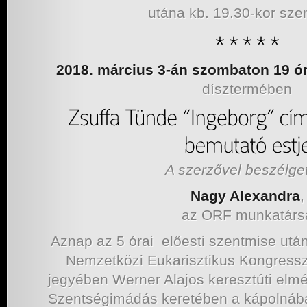
utána kb. 19.30-kor sze
2018. március 3-án szombaton 19 ó
dísztermében
A szerzővel beszélget
Nagy Alexandra
,
az ORF munkatárs
Aznap az 5 órai előesti szentmise utá
Nemzetközi Eukarisztikus Kongressz
jegyében Werner Alajos keresztúti elm
Szentségimádás keretében a kápolnában