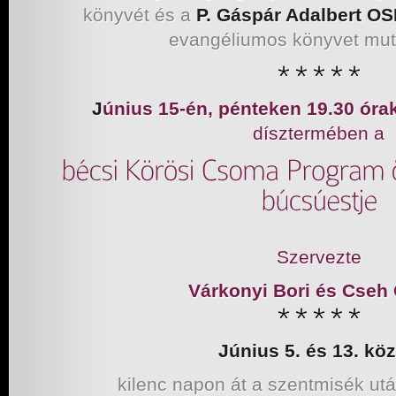
könyvét és a
P. Gáspár Adalbert O
evangéliumos könyvet muta
J
únius 15-én, pénteken 19.30 óra
dísztermében a
Szervezte
Várkonyi Bori és Cseh
Június 5. és 13. köz
kilenc napon át a szentmisék ut