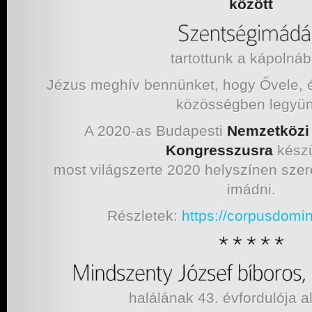
között
tartottunk a kápolnáb
Jézus meghív bennünket, hogy Ővele, é
közösségben legyün
A 2020-as Budapesti
Nemzetközi 
Kongresszusra
kész
most világszerte 2020 helyszínen szer
imádni.
Részletek:
https://corpusdomi
halálának 43. évfordulója 