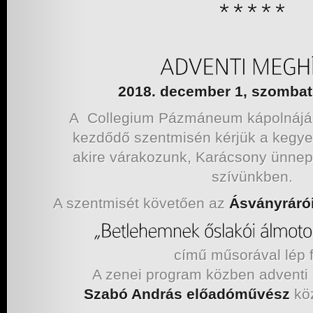
2018. december 1, szombat,
A Collegium Pázmáneum kápolnájáb
kezdődő szentmisén kérjük a kegye
akire várakozunk, Karácsony ünne
szívünkben.
A szentmisét követően az
Ásványráró
című műsorával lép f
A zenei program közben adventi 
Szabó András
előadóművész
kö