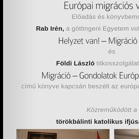
Előadás és könyvbemu
Rab Irén,
a göttingeni Egyetem vol
és
Földi László
titkosszolgálat
című könyve kapcsán beszélt az európa
Közreműködött a
törökbálinti katolikus ifjú