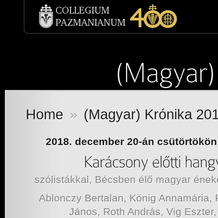
Home
»
(Magyar) Krónika 20
2018. december 20-án csütörtökön 
szólistákkal, Bécsben élő magyar ének
Ablonczy Bertalan, König Annamária, P
János, Roth András, Vig Eszter,