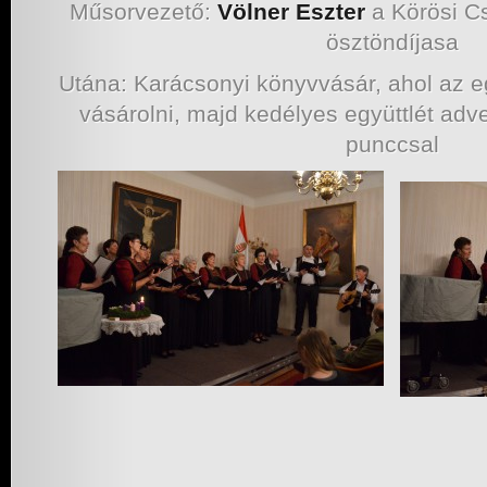
Műsorvezető:
Völner Eszter
a Körösi C
ösztöndíjasa
Utána: Karácsonyi könyvvásár, ahol az eg
vásárolni, majd kedélyes együttlét adv
punccsal