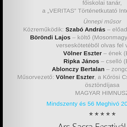
főiskolai tanár,
a „VERITAS” Történetkutató Int
Ünnepi műsor
Közreműködik:
Szabó András
– előa
Böröndi Lajos
– költő (Mosonmagya
verseskötetéből olvas fel 
Völner Eszter
– ének (
Ripka János
– cselló 
Ablonczy Bertalan
– zongo
Műsorvezető:
Völner Eszter
, a Kőrösi
ösztöndíjasa
MAGYAR HIMNUS
Mindszenty és 56 Meghivó 20