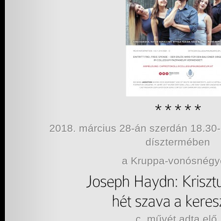
2018. március 28-án szerdán 18.3
dísztermében
a Kruppa-vonósnég
c. művét adta elő.