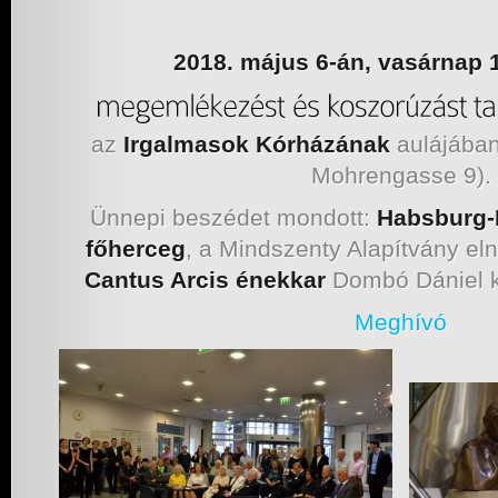
2018. május 6-án, vasárnap 
az
Irgalmasok Kórházának
aulájában
Mohrengasse 9).
Ünnepi beszédet mondott:
Habsburg-L
főherceg
, a Mindszenty Alapítvány e
Cantus Arcis énekkar
Dombó Dániel k
Meghívó