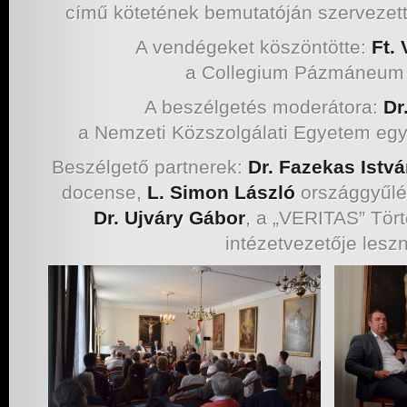
című kötetének bemutatóján szervezet
A vendégeket köszöntötte:
Ft.
a Collegium Pázmáneum 
A beszélgetés moderátora:
Dr
a Nemzeti Közszolgálati Egyetem eg
Beszélgető partnerek:
Dr. Fazekas Istv
docense,
L. Simon László
országgyűlés
Dr. Ujváry Gábor
, a „VERITAS” Tört
intézetvezetője lesz