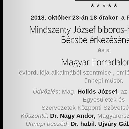
2018. október 23-án 18 órakor
és a
évfordulója alkalmából szentmise , eml
ünnepi müsor.
Üdvözlés
: Mag.
Hollós József
, az
Egyesületek és
Szervezetek Központi Szövets
Köszöntő
:
Dr. Nagy Andor,
Magyarorsz
Ünnepi beszéd
:
Dr. habil. Ujváry Gá