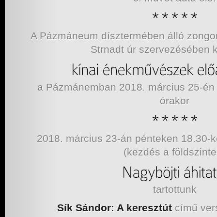
A Pázmáneum dísztermében álló zongor
Strnadt úr szervezésében k
a Pázmánemban 2018. március 25-én 
órakor
2018. március 23-án pénteken 18.30
(kezdés a földszinte
tartottunk
Sík Sándor: A keresztút
című vers