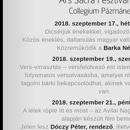
2018. szeptember 17., hét
Dicsérjük énekekkel, vigadoz
Közös éneklés, daltanulás magyar val
Közreműködik a
Barka Né
2018. szeptember 19., sze
Vers-virrasztás – versfelolvasó est ist
folyamatos versolvasásba, amelyet r
tagolni bárki bekapcsolódhat, akinek 
van.
2018. szeptember 21., pén
A lélek röpte itt és most – az Avilai N
alapján készült film bem
Jelen lesz
Dóczy Péter, rendező
, illet