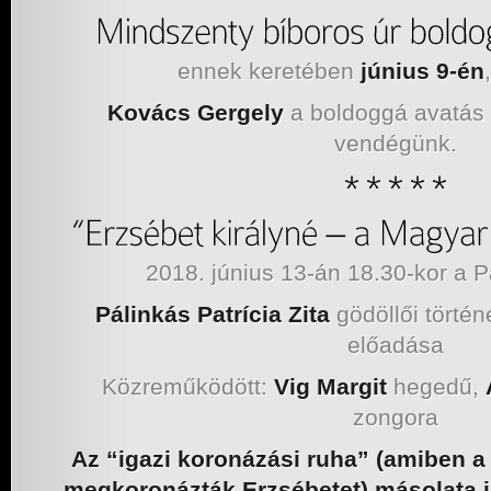
ennek keretében
június 9-én
Kovács Gergely
a boldoggá avatás p
vendégünk.
2018. június 13-án 18.30-kor 
Pálinkás Patrícia Zita
gödöllői törté
előadása
Közreműködött:
Vig Margit
hegedű,
zongora
Az “igazi koronázási ruha” (amiben
megkoronázták Erzsébetet) másolata i