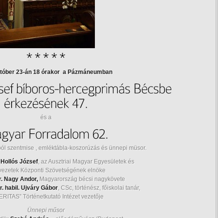
któber 23-án 18 órakor a Pázmáneumban
és a
ból szentmise , emléktábla-koszorúzás és ünnepi müsor.
.
Hollós József
, az Ausztriai Magyar Egyesületek és
vezetek Központi Szövetségének elnöke
r. Nagy Andor,
Magyarország bécsi nagykövete
r. habil. Ujváry Gábor
, CSc, történész, főiskolai tanár,
ERITAS” Történetkutató Intézet vezetője
Ünnepi műsor