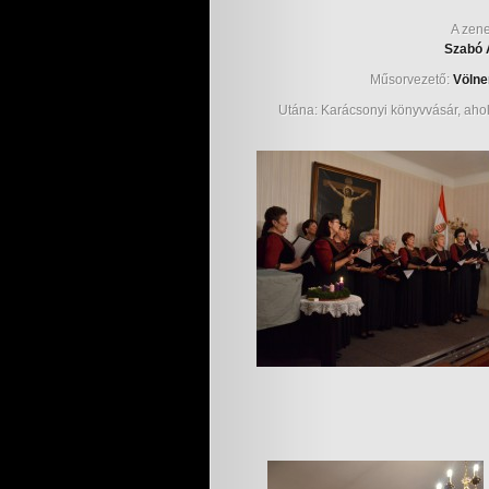
A zene
Szabó 
Műsorvezető:
Völne
Utána: Karácsonyi könyvvásár, ahol 