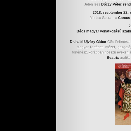
Jelen lesz
Dóczy Péter, ren
2018. szeptember 22.,
Musica Sacra – a
Cantus 
2
Bécs magyar vonatkozású szakrá
Dr. habil Ujváry Gábor
CSc történész, 
Magyar Történeti Intézet, igazga
történész, korábban hosszú éveken á
Beatrix
grafik