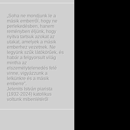
„Soha ne mondjunk le a
másik emberről, hogy ne
perlekedésben, hanem
reményben éljünk, hogy
nyitva tartsuk azokat az
utakat, amelyek a másik
emberhez vezetnek. Ne
legyünk szűk látókörűek, és
habár a felgyorsult világ
mintha az
elszemélytelenedés felé
vinne, vigyázzunk a
lelkünkre és a másik
emberre”.
Jelenits István piarista
(1932-2024) katolikus
voltunk mibenlétéről