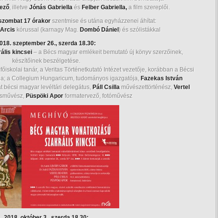
dező
, illetve
Jónás Gabriella
és
Felber Gabriella,
a film szereplői.
 szombat 17 órakor
szentmise és utána egyházzenei áhítat:
Arcis
kórussal (karnagy Mag.
Dombó Dániel
) és szólistákkal
018. szeptember 26., szerda 18.30:
lis kincsei
– a Bécs magyar emlékeit bemutató új könyv szerzőinek,
készítőinek beszélgetése.
főiskolai tanár, a Veritas Történetkutató Intézet vezetője, korábban a Bécsi
tója; a Collegium Hungaricum, tudományos igazgatója,
Fazekas István
t bécsi magyar levéltári delegátus,
Páll Csilla
művészettörténész,
Vertel
usművész,
Püspöki Apor
formatervező, fotóművész
2018. október 3., szerda 18.30: