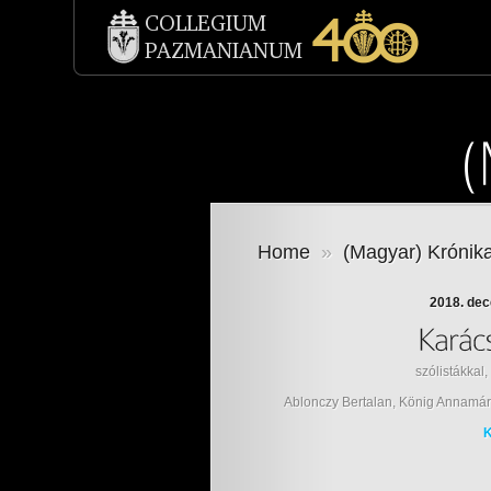
Home
»
(Magyar) Krónik
2018. dec
szólistákkal
Ablonczy Bertalan, König Annamária
K