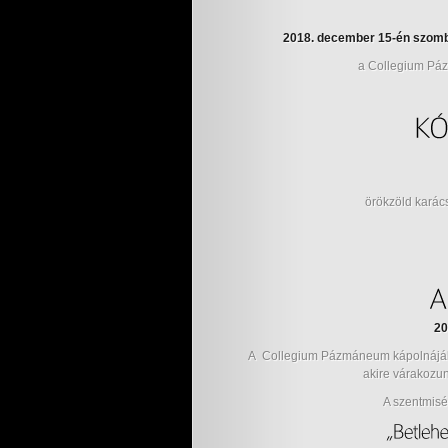
2018. december 15-én szomb
a Collegium Páz
örökzöld karác
20
A Collegium Pázmáneum kápolnájában
akire várakozu
A szentmisé