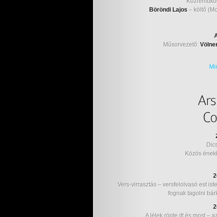
Közreműkö
Böröndi Lajos
– költő (Mo
Műsorvezető:
Völne
Mi
Dic
Közös énekl
2
Vers-virrasztás – versfelolvasó est i
fognak tagolni bár
2
A lélek röpte itt és most – 