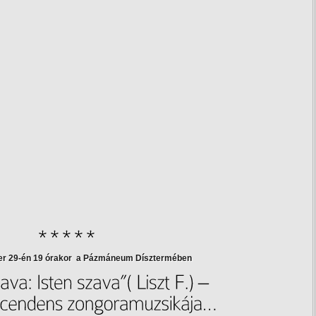
er 29-én 19 órakor a Pázmáneum Dísztermében