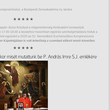
ongoraművész, a Budapesti Ze­ne­aka­dé­mia ny. ta­ná­ra
apján Jézus Krisztust a világmindenség Királyaként ünnepeljük.
 17.00-18.00 a tavalyihoz hasonlóan egyórás szentségimádásra hívtuk a
kívül egyaránt a 2020-as 52. Nemzetközi Eucharisztikus Kongresszusra
 Kápolnájában is volt lehetőség a szombati előesti misét követően.