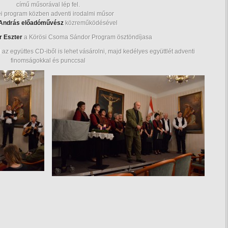
című műsorával lép fel.
i program közben adventi irodalmi műsor
András
előadóművész
közreműködésével
r Eszter
a Körösi Csoma Sándor Program ösztöndíjasa
az együttes CD-iből is lehet vásárolni, majd kedélyes együttlét adventi
finomságokkal és punccsal