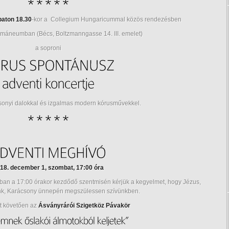
aton 18.30
-kor a Collegium Hungaricummal közös rendezésben
máneumban (Bécs, Boltzmanngasse 14. III. emelet)
a soproni
sonyi dalokkal és izgalmas modern kórusművekkel.
18. december 1, szombat, 17:00 óra
 a 17:00 órakor kezdődő szentmisén kérjük a kegyelmet, hogy Jézus,
nk, Karácsony ünnepén megszülessen szívünkben.
t követően az
Ásványrárói Szigetköz Pávakör