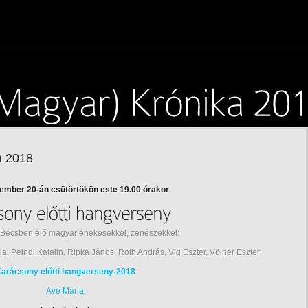
a 2018
ember 20-án csütörtökön este 19.00 órakor
, Bécsben élő magyar énekesekkel, zenészekkel:
, Peindl Katalin, Ripka János, Roth András, Vig Eszter, Völner Eszter
arácsony előtti hangverseny-2018
Ave Maria