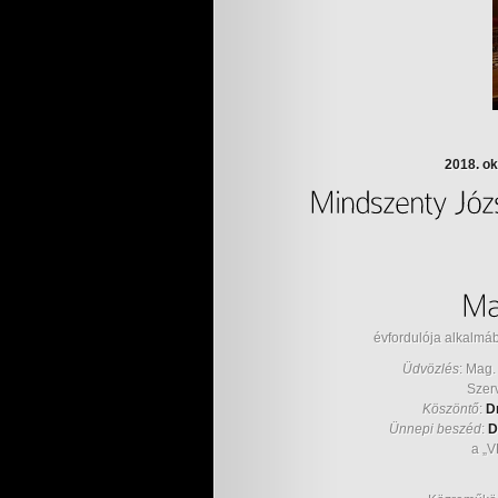
2018. o
évfordulója alkalmá
Üdvözlés
: Mag
Szer
Köszöntő
:
D
Ünnepi beszéd
:
D
a „V