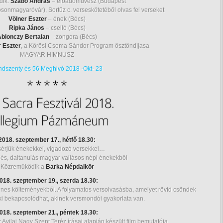
dik:
Szabó András
– előadóművész (Budapest
sonmagyaróvár), Sortűz c. verseskötetéből olvas fel verseket
Völner Eszter
– ének (Bécs)
Ripka János
– cselló (Bécs)
Ablonczy Bertalan
– zongora (Bécs)
r Eszter
, a Kőrösi Csoma Sándor Program ösztöndíjasa
MAGYAR HIMNUSZ
ndszenty és 56 Meghivó 2018 -Okt- 23
2018. szeptember 17., hétfő 18.30:
sérjük énekekkel, vigadozó versekkel…
és, daltanulás magyar vallásos népi énekekből
Közreműködik a
Barka Népdalkör
018. szeptember 19., szerda 18.30:
stenes költeményekből. A folyamatos versolvasásba, amelyet rövid csöndek
ki bekapcsolódhat, akinek versmondói gyakorlata van.
018. szeptember 21., péntek 18.30:
az Avilai Nagy Szent Teréz írásai alapján készült film bemutatója