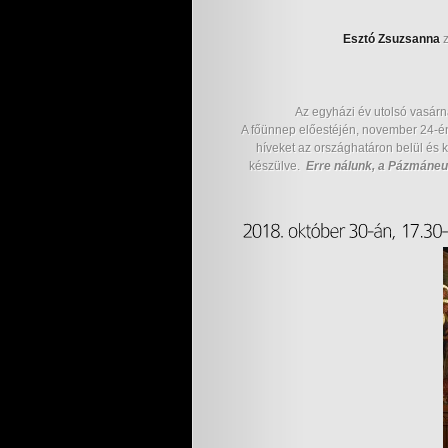
Esztó Zsuzsanna
z
Az egyházi év utolsó vasárn
A főünnep előestéjén, november 24-én
híveket az országhatáron belül és 
készülve.
Erre nálunk, a Pázmáneum