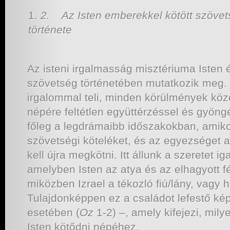
2.
Az Isten emberekkel kötött szöve
története
Az isteni irgalmasság misztériuma Isten é
szövetség történetében mutatkozik meg. 
irgalommal teli, minden körülmények közö
népére feltétlen együttérzéssel és gyöng
főleg a legdrámaibb időszakokban, amikor
szövetségi köteléket, és az egyezséget a
kell újra megkötni. Itt állunk a szeretet ig
amelyben Isten az atya és az elhagyott fé
miközben Izrael a tékozló fiú/lány, vagy h
Tulajdonképpen ez a családot lefestő ké
esetében (
Oz
1-2) –, amely kifejezi, mil
Isten kötődni népéhez.