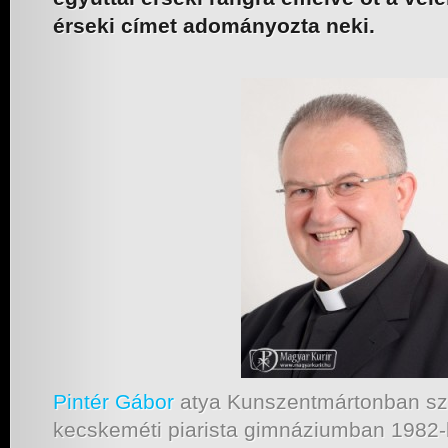
érseki címet adományozta neki.
Pintér Gábor
atya Kunszentmártonban szü
kecskeméti piarista gimnáziumban 1982-b