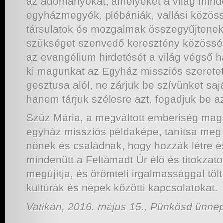
az adományokat, amelyeket a világ mind
egyházmegyék, plébániák, vallási közös
társulatok és mozgalmak összegyűjtenek
szükséget szenvedő keresztény közöss
az evangélium hirdetését a világ végső h
ki magunkat az Egyház missziós szeret
gesztusa alól, ne zárjuk be szívünket sa
hanem tárjuk szélesre azt, fogadjuk be 
Szűz Mária, a megváltott emberiség maga
egyház missziós példaképe, tanítsa meg 
nőnek és családnak, hogy hozzák létre é
mindenütt a Feltámadt Úr élő és titokzatos
megújítja, és örömteli irgalmassággal tölt
kultúrák és népek közötti kapcsolatokat.
Vatikán, 2016. május 15., Pünkösd ünne