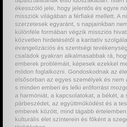
tapasztalatának első időszakában. Isten
ékesszóló jele, hogy jelentős és egyre nö
missziók világában a férfiaké mellett. A n
szerzetesek egyaránt, s napjainkban nem
különféle formában végzik missziós hiva
közvetlen hirdetésétől a karitatív szolgál
evangelizációs és szentségi tevékenység
családok gyakran alkalmasabbak rá, hog
emberek problémáit, képesek ezekkel me
módon foglalkozni. Gondoskodnak az élet
elsősorban az egyes személyek és nem a s
s minden emberi és lelki erőforrást mozg
a harmóniát, a kapcsolatokat, a békét, a s
párbeszédet, az együttműködést és a tes
emberek között, mind tágabb értelemben,
kulturális élet színterein és főként a sze