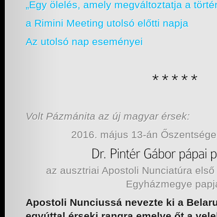
„Egy ölelés, amely megváltoztatja a tör
a Rimini Meeting utolsó előtti napja
Az utolsó nap eseményei
Volt Pázmánita az új magyar érsek:
2016. május 13-án Őszentsége
az ausztriai Apostoli Nunciatúra első
Egyházmegye papj
Apostoli Nunciussá nevezte ki a Belar
egyúttal érseki rangra emelve őt a vel