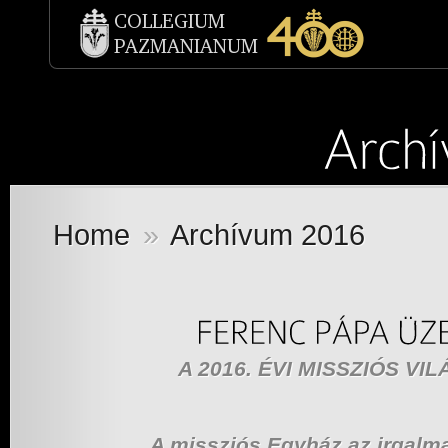
Home
»
Archívum 2016
A 2016. ÉVI MISSZIÓS V
A missziós Egyház az irgalm