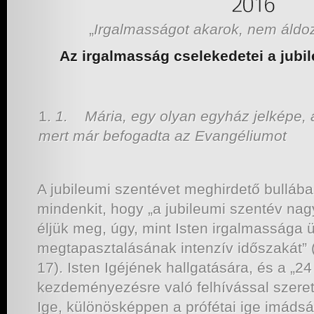
„
Irgalmasságot akarok, nem áldoz
Az irgalmasság cselekedetei a jubi
1.
Mária, egy o
lyan egyház jelképe, 
mert már befogadta az Evangéliumot
A jubileumi szentévet meghirdető bullába
mindenkit, hogy „a jubileumi szentév nag
éljük meg, úgy, mint Isten irgalmassága
megtapasztalásának intenzív időszakát” 
17). Isten Igéjének hallgatására, és a „24
kezdeményezésre való felhívással szeret
Ige, különösképpen a prófétai ige imád