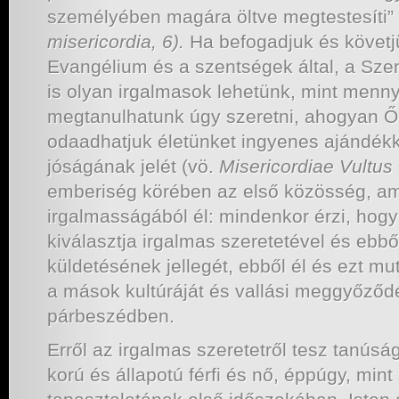
személyében magára öltve megtestesíti” (
misericordia, 6).
Ha befogadjuk és követj
Evangélium és a szentségek által, a Sze
is olyan irgalmasok lehetünk, mint menny
megtanulhatunk úgy szeretni, ahogyan Ő
odaadhatjuk életünket ingyenes ajándékk
jóságának jelét (vö.
Misericordiae Vultus
emberiség körében az első közösség, am
irgalmasságából él: mindenkor érzi, hogy
kiválasztja irgalmas szeretetével és ebből
küldetésének jellegét, ebből él és ezt m
a mások kultúráját és vallási meggyőződés
párbeszédben.
Erről az irgalmas szeretetről tesz tanús
korú és állapotú férfi és nő, éppúgy, min