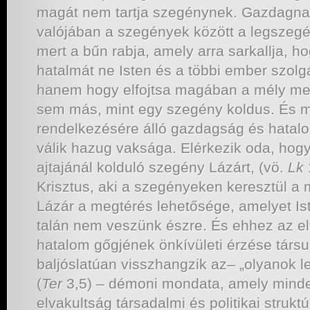
magát nem tartja szegénynek. Gazdagnak
valójában a szegények között a legszegé
mert a bűn rabja, amely arra sarkallja, 
hatalmát ne Isten és a többi ember szolg
hanem hogy elfojtsa magában a mély me
sem más, mint egy szegény koldus. És m
rendelkezésére álló gazdagság és hatal
válik hazug vaksága. Elérkezik oda, hogy
ajtajánál kolduló szegény Lázárt, (vö.
Lk
Krisztus, aki a szegényeken keresztül a 
Lázár a megtérés lehetősége, amelyet Iste
talán nem veszünk észre. És ehhez az e
hatalom gőgjének önkívületi érzése társ
baljóslatúan visszhangzik az– „olyanok le
(
Ter
3,5) – démoni mondata, amely minde
elvakultság társadalmi és politikai struktúr