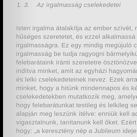
3.
Az irgalmasság cselekedetei
Isten irgalma átalakítja az ember szívét
hűséges szeretetet, és ezzel alkalmassá 
irgalmasságra. Ez egy mindig megújuló c
irgalmasság be tudja ragyogni bármelyikü
felebarátaink iránti szeretetre ösztönözv
indítva minket, amit az egyházi hagyomá
és lelki cselekedeteinek nevez. Ezek arr
minket, hogy a hitünk mindennapos és k
cselekedetekben mutatkozik meg, amelye
hogy felebarátunkat testileg és lelkileg 
alapján meg leszünk ítélve: enniük kell a
vigasztalnunk, tanítanunk kell őket. Ezér
hogy: „a keresztény nép a Jubileum ideje