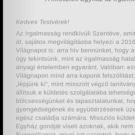
Kedves Testvérek!
Az Irgalmasság rendkívüli Szentéve, ami
át, sajátos megvilágításba helyezi a 2016
Világnapot is: arra hív bennünket, hogy 
úgy tekintsünk, mint az irgalmasság hata
anyagi értelemben egyaránt. Valóban: ez
Világnapon mind arra kapunk felszólítást,
„lépjünk ki”, mint missziót végző tanítvá
állítsuk e küldetés szolgálatába tehetség
bölcsességünket és tapasztalatunkat, hog
gyengédségének és együttérzésének üze
egész családja számára. Missziós külde
Egyház gondját viseli azoknak, akik nem
Evangéliumot, mivel azt szeretné, hogy 