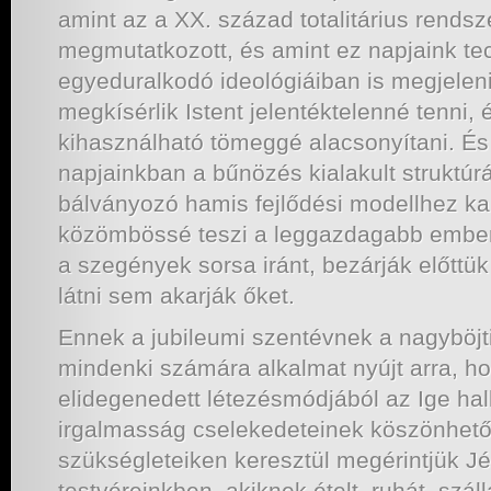
amint az a XX. század totalitárius rendsz
megmutatkozott, és amint ez napjaink te
egyeduralkodó ideológiáiban is megjelen
megkísérlik Istent jelentéktelenné tenni,
kihasználható tömeggé alacsonyítani. És
napjainkban a bűnözés kialakult struktúr
bálványozó hamis fejlődési modellhez k
közömbössé teszi a leggazdagabb ember
a szegények sorsa iránt, bezárják előttü
látni sem akarják őket.
Ennek a jubileumi szentévnek a nagyböjt
mindenki számára alkalmat nyújt arra, ho
elidegenedett létezésmódjából az Ige hal
irgalmasság cselekedeteinek köszönhetőe
szükségleteiken keresztül megérintjük Jé
testvéreinkben, akiknek ételt, ruhát, szál