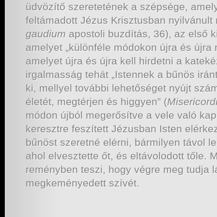
üdvözítő szeretetének a szépsége, amel
feltámadott Jézus
Krisztusban nyilvánult
gaudium
apostoli buzdítás, 36), az első k
amelyet „különféle módokon újra és újra m
amelyet újra és újra kell hirdetni a kateké
irgalmasság tehát „Istennek a bűnös iránt
ki, mellyel további lehetőséget nyújt szá
életét, megtérjen és higgyen” (
Misericord
módon újból megerősítve a vele való kap
keresztre feszített Jézusban Isten elérke
bűnöst szeretné elérni, bármilyen távol le
ahol elvesztette őt, és eltávolodott tőle.
reményben teszi, hogy végre meg tudja l
megkeményedett szívét.