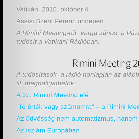
Vatikán, 2015. október 4.
Assisi Szent Ferenc ünnepén
A Rimini Meeting-ről Varga János, a Pá
tudósít a Vatikáni Rádióban.
A tudósítások a rádió honlapján az aláb
ill. meghallgathatók
:
A 37. Rimini Meeting elé
“Te érték vagy számomra” – a Rimini Mee
Az üdvösség nem automatizmus, hanem
Az iszlám Európában