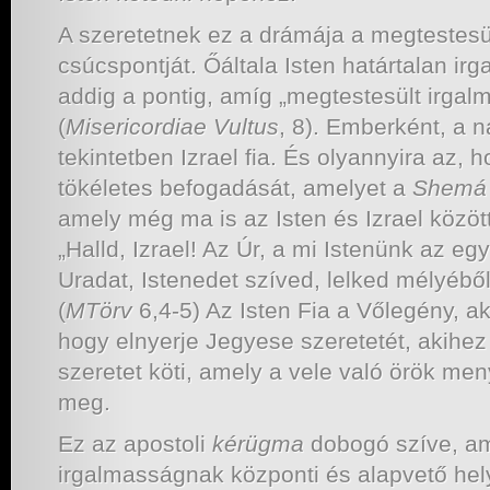
A szeretetnek ez a drámája a megtestesül
csúcspontját. Őáltala Isten határtalan ir
addig a pontig, amíg „megtestesült irgal
(
Misericordiae Vultus
, 8). Emberként, a 
tekintetben Izrael fia. És olyannyira az, 
tökéletes befogadását, amelyet a
Shemá
amely még ma is az Isten és Izrael közöt
„Halld, Izrael! Az Úr, a mi Istenünk az eg
Uradat, Istenedet szíved, lelked mélyébő
(
MTörv
6,4-5) Az Isten Fia a Vőlegény, a
hogy elnyerje Jegyese szeretetét, akihez a
szeretet köti, amely a vele való örök m
meg.
Ez az apostoli
kérügma
dobogó szíve, am
irgalmasságnak központi és alapvető hely