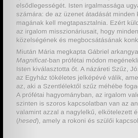
elsődlegességét. Isten irgalmassága ugya
számára: de az üzenet átadását minden
magának kell megtapasztalnia. Ezért kül
az irgalom misszionáriusait, hogy minde
közelségének és megbocsátásának konkr
Miután Mária megkapta Gábriel arkangyaltó
Magnificat
-ban prófétai módon megénekli 
Isten kiválasztotta őt. A názáreti Szűz, 
az Egyház tökéletes jelképévé válik, ame
az, aki a Szentlélektől szűz méhébe fog
A prófétai hagyományban, az irgalom val
szinten is szoros kapcsolatban van az a
valamint azzal a nagylelkű, elkötelezett
(
hesed
), amely a rokoni és szülői kapcsol