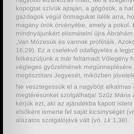
kopogtat szívük ajtaján, a gőgősök, a ha
gazdagok végül önmagukat ítélik arra, h
magány örök örvényébe, amely a pokol. Em
mindnyájunkért elismételni újra Ábrahám 
„Van Mózesük és vannak prófétáik. Azokr
16,29). Ez a cselekvő odafigyelés a leg
felkészüljünk a már feltámadt Vőlegény ha
végleges győzelmének megünneplésére, 
megtisztítani Jegyesét, miközben jövetelé
Ne vesztegessük el a nagyböjt alkalmas 
megtérésünket szolgálhatja! Szűz Mária 
kérjük ezt, aki az ajándékba kapott isten
elsőként ismerte fel saját kicsinységét (v
alázatos szolgálójává vált (vö.
Lk
1,38).