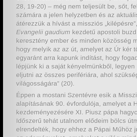
28, 19-20) – még nem teljesült be, sőt, f
számára a jelen helyzetben és az aktuális
átérezzük a hívást a missziós „kilépésre”
Evangelii gaudium
kezdetű apostoli buz
keresztény ember és minden közösség ma
hogy melyik az az út, amelyet az Úr kér
egyaránt arra kapunk indítást, hogy fogadj
lépjünk ki a saját kényelmünkből, legye
eljutni az összes perifériára, ahol szük
világosságára” (20).
Éppen a mostani Szentévre esik a Missz
alapításának 90. évfordulója, amelyet a H
kezdeményezésére XI. Piusz pápa hagyot
Időszerű tehát utalnom elődeim bölcs útm
elrendelték, hogy ehhez a Pápai Műhöz j