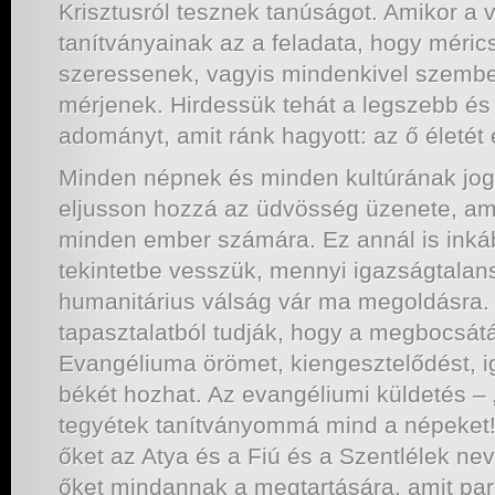
Krisztusról tesznek tanúságot. Amikor a vi
tanítványainak az a feladata, hogy méric
szeressenek, vagyis mindenkivel szembe
mérjenek. Hirdessük tehát a legszebb é
adományt, amit ránk hagyott: az ő életét 
Minden népnek és minden kultúrának jog
eljusson hozzá az üdvösség üzenete, am
minden ember számára. Ez annál is inkáb
tekintetbe vesszük, mennyi igazságtalan
humanitárius válság vár ma megoldásra.
tapasztalatból tudják, hogy a megbocsát
Evangéliuma örömet, kiengesztelődést, 
békét hozhat. Az evangéliumi küldetés – 
tegyétek tanítványommá mind a népeket!
őket az Atya és a Fiú és a Szentlélek ne
őket mindannak a megtartására, amit par