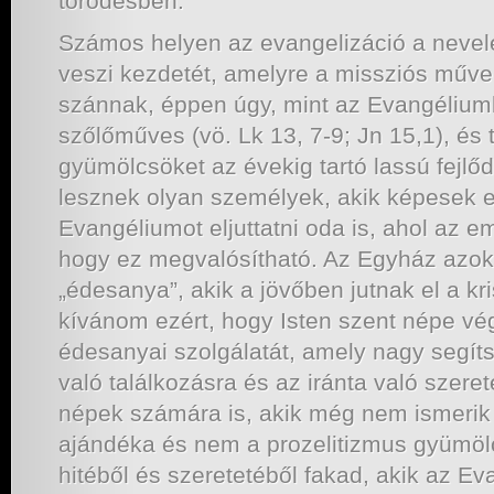
törődésben.
Számos helyen az evangelizáció a nevel
veszi kezdetét, amelyre a missziós műve
szánnak, éppen úgy, mint az Evangéliumb
szőlőműves (vö. Lk 13, 7-9; Jn 15,1), és
gyümölcsöket az évekig tartó lassú fejl
lesznek olyan személyek, akik képesek e
Evangéliumot eljuttatni oda is, ahol az 
hogy ez megvalósítható. Az Egyház azok
„édesanya”, akik a jövőben jutnak el a kri
kívánom ezért, hogy Isten szent népe vé
édesanyai szolgálatát, amely nagy segítsé
való találkozásra és az iránta való szere
népek számára is, akik még nem ismerik Ő
ajándéka és nem a prozelitizmus gyümö
hitéből és szeretetéből fakad, akik az E