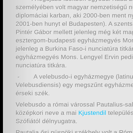
személyében volt magyar nemzetiségű n
diplomáciai karban, aki 2000-ben ment n
2001-ben hunyt el Budapesten). A szent
Pintér Gábor mellett jelenleg még két ma
esztergom-budapesti egyházmegyés Mon
jelenleg a Burkina Faso-i nunciatúra titká
egyházmegyés Mons. Lengyel Ervin pedi
nunciatúra titkára.
- A velebusdo-i egyházmegye (latinul
Velebusdiensis) egy megszűnt egyházm
érseki szék.
Velebusdo a római várossal Pautalius-sal
középkori neve a mai
Kjustendil
települé
Szófiától délnyugatra.
Pautalia ősi püspöki székhely volt a Ró