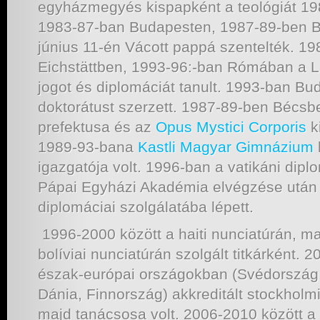
egyházmegyés kispapként a teológiát 1
1983-87-ban Budapesten, 1987-89-ben B
június 11-én Vácott pappá szentelték. 1
Eichstättben, 1993-96:-ban Rómában a 
jogot és diplomáciát tanult. 1993-ban Bu
doktorátust szerzett. 1987-89-ben Béc
prefektusa és az
Opus Mystici Corporis
k
1989-93-bana
Kastli Magyar Gimnázium
igazgatója volt. 1996-ban a vatikáni di
Pápai Egyházi Akadémia elvégzése után
diplomáciai szolgálatába lépett.
1996-2000 között a haiti nunciatúrán, m
bolíviai nunciatúrán szolgált titkárként. 
észak-európai országokban (Svédország, 
Dánia, Finnország) akkreditált stockholmi
majd tanácsosa volt. 2006-2010 között a 