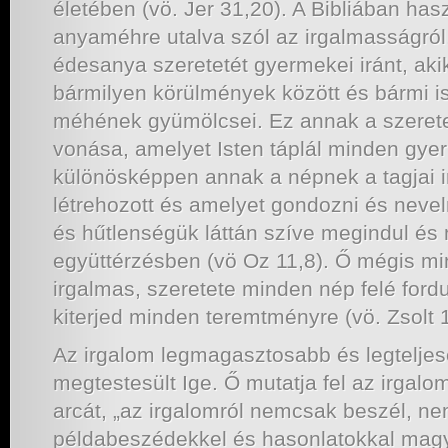
életében (vö. Jer 31,20). A Bibliában has
anyaméhre utalva szól az irgalmasságról,
édesanya szeretetét gyermekei iránt, akik
bármilyen körülmények között és bármi is
méhének gyümölcsei. Ez annak a szerete
vonása, amelyet Isten táplál minden gyer
különösképpen annak a népnek a tagjai i
létrehozott és amelyet gondozni és neve
és hűtlenségük láttán szíve megindul é
együttérzésben (vö Oz 11,8). Ő mégis mi
irgalmas, szeretete minden nép felé for
kiterjed minden teremtményre (vö. Zsolt 1
Az irgalom legmagasztosabb és legtelje
megtestesült Ige. Ő mutatja fel az irgal
arcát, „az irgalomról nemcsak beszél, n
példabeszédekkel és hasonlatokkal mag