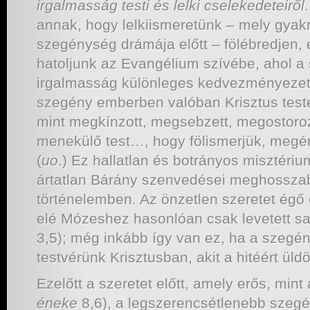
irgalmasság
testi és lelki cselekedeteiről
annak, hogy lelkiismeretünk – mely gyak
szegénység drámája előtt – fölébredjen,
hatoljunk az Evangélium szívébe, ahol a
irgalmasság különleges kedvezményezettj
szegény emberben valóban Krisztus teste 
mint megkínzott, megsebzett, megostorozo
menekülő test…, hogy fölismerjük, megéri
(
uo
.) Ez hallatlan és botrányos misztéri
ártatlan Bárány szenvedései meghossza
történelemben. Az önzetlen szeretet égő
elé Mózeshez hasonlóan csak levetett sa
3,5); még inkább így van ez, ha a szegé
testvérünk Krisztusban, akit a hitéért üld
Ezelőtt a szeretet előtt, amely erős, mint 
éneke
8,6), a legszerencsétlenebb szegé