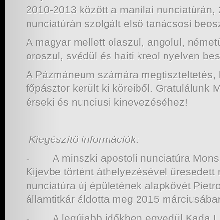
2010-2013 között a manilai nunciatúrán, 
nunciatúrán szolgált első tanácsosi beos
A magyar mellett olaszul, angolul, németül
oroszul, svédül és haiti kreol nyelven bes
A Pázmáneum számára megtiszteltetés, 
főpásztor került ki köreiből. Gratulálunk
érseki és nunciusi kinevezéséhez!
Kiegészítő információk:
- A minszki apostoli nunciatúra Mons.
Kijevbe történt áthelyezésével üresedet
nunciatúra új épületének alapkövét Pietro
államtitkár áldotta meg 2015 márciusába
- A legújabb időkben egyedül Kada La