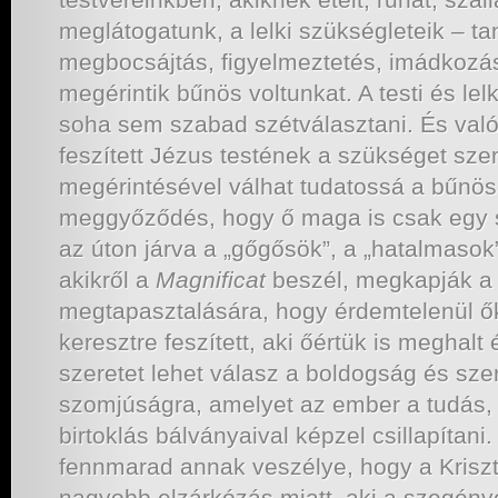
meglátogatunk, a lelki szükségleteik – ta
megbocsájtás, figyelmeztetés, imádkozá
megérintik bűnös voltunkat. A testi és lel
soha sem szabad szétválasztani. És való
feszített Jézus testének a szükséget sz
megérintésével válhat tudatossá a bűnö
meggyőződés, hogy ő maga is csak egy 
az úton járva a „gőgősök”, a „hatalmasok
akikről a
Magnificat
beszél, megkapják a
megtapasztalására, hogy érdemtelenül őke
keresztre feszített, aki őértük is meghalt
szeretet lehet válasz a boldogság és szer
szomjúságra, amelyet az ember a tudás,
birtoklás bálványaival képzel csillapítan
fennmarad annak veszélye, hogy a Kriszt
nagyobb elzárkózás miatt, aki a szegény