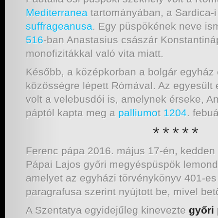
Mediterranea
tartományában, a Sardica-i
suffrageanusa
. Egy püspökének neve ism
516
-ban Anastasius császár Konstantináp
monofizitákkal való vita miatt.
Később, a középkorban a bolgár egyház 
közösségre lépett Rómával. Az egyesült
volt a velebusdói is, amelynek érseke, An
páptól kapta meg a
palliumo
t
1204
. febu
Ferenc pápa 2016. május 17-én, kedden 
Pápai Lajos győri megyéspüspök lemondá
amelyet az egyházi törvénykönyv 401-es
paragrafusa szerint nyújtott be, mivel betö
A Szentatya egyidejűleg kinevezte
győri