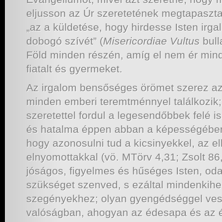
eljusson az Úr szeretetének megtapaszt
„az a küldetése, hogy hirdesse Isten irg
dobogó szívét” (
Misericordiae Vultus
bull
Föld minden részén, amíg el nem ér minden
fiatalt és gyermeket.
Az irgalom bensőséges örömet szerez az
minden emberi teremtménnyel találkozik;
szeretettel fordul a legesendőbbek felé 
és hatalma éppen abban a képességébe
hogy azonosulni tud a kicsinyekkel, az e
elnyomottakkal (vö. MTörv 4,31; Zsolt 86,
jóságos, figyelmes és hűséges Isten, odaá
szükséget szenved, s ezáltal mindenkihez
szegényekhez; olyan gyengédséggel vesz
valóságban, ahogyan az édesapa és az