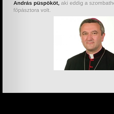
András püspököt,
aki eddig a szombath
főpásztora volt.