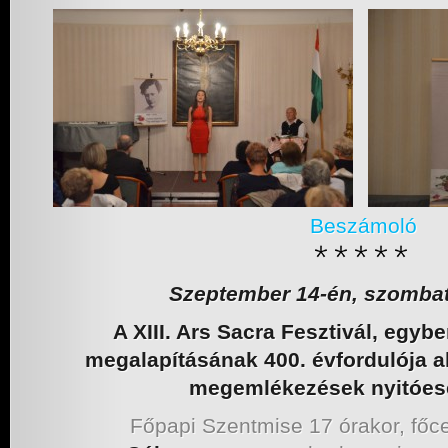
Beszámoló
Szeptember 14-én, szombat
A XIII. Ars Sacra Fesztivál, eg
megalapításának 400. évfordulója 
megemlékezések nyitóe
Főpapi Szentmise 17 órakor, főcel