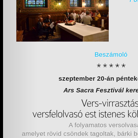
Beszámoló
szeptember 20-án péntek
Ars Sacra Fesztivál ker
A folyamatos versolvas
amelyet rövid csöndek tagoltak, bárki b