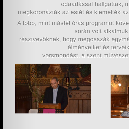
odaadással hallgattak, 
megkoronázták az estét és kiemelték az
A több, mint másfél órás programot köv
során volt alkalmuk
résztvevőknek, hogy megosszák egymás
élményeiket és terveik
versmondást, a szent művészete