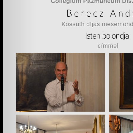
Collegium Pázmáneum Dís
Kossuth díjas mesemond
címmel