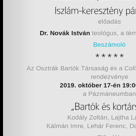
előadás
Dr. Novák István
teológus, a tém
Beszámoló
Az Osztrák Bartók Társaság és a C
rendezvénye
2019. október 17-én 19:0
a Pázmáneumban
Kodály Zoltán, Lajtha L
Kálmán Imre, Lehár Ferenc, D