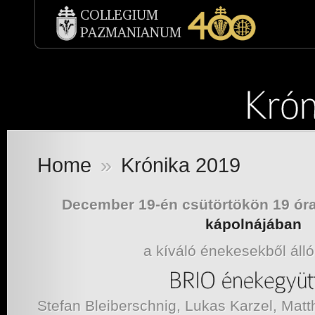
Home
»
Krónika 2019
December 19-én csütörtökön 19 ór
kápolnájában
a kíváló énekesekből álló
Stefan Bleiberschnig, Lukas Karzel, Matth