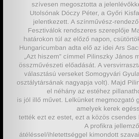
szívesen megosztotta a jelenlévőkk
Utolsónak Dóczy Péter, a Győri Kisf
jelentkezett. A színművész-rendező
Fesztiválok rendszeres szereplője M
határokon túl az előző napon, csütört
Hungaricumban adta elő az idei Ars Sac
„Azt hiszem” címmel Pilinszky János m
összművészeti előadását. A versvirrasztá
választású verseket Somogyvári Gyula k
osztálytársának nagyapja volt). Majd Pil
el néhány az estéhez pillanat
is jól illő művet. Lelkünket megmozgató 
amelyek kerek egés
tették ezt ez estet, ezt a közös csendes 
A profikra jellemz
átéléssel/ihletettséggel kimondott szava