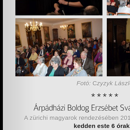
Fotó:
C
zyzyk Lászl
A zürichi magyarok rendezésében 20
kedden este 6 órak