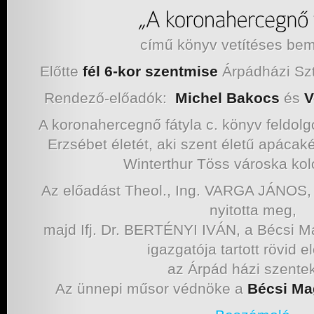
című könyv vetítéses bem
Előtte
fél 6-kor szentmise
Árpádházi Szt.
Rendező-előadók:
Michel Bakocs
és
V
A koronahercegnő fátyla c. könyv feldol
Erzsébet életét, aki szent életű apáca
Winterthur Töss városka kol
Az előadást Theol., Ing. VARGA JÁNOS
nyitotta meg,
majd Ifj. Dr. BERTÉNYI IVÁN, a Bécsi Ma
igazgatója tartott rövid e
az Árpád házi szentek
Az ünnepi műsor védnöke a
Bécsi Ma