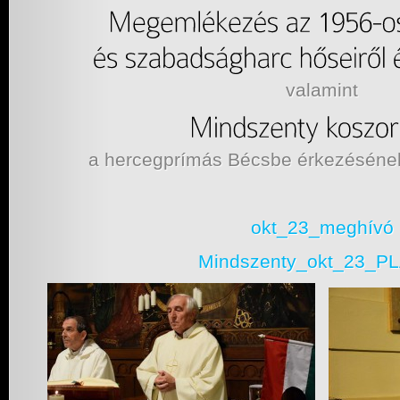
valamint
a hercegprímás Bécsbe érkezésének 
okt_23_meghívó
Mindszenty_okt_23_P