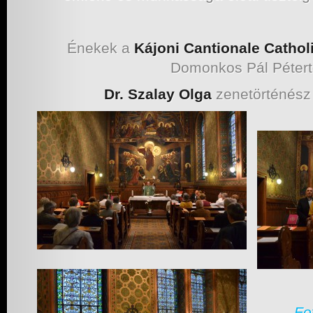
Énekek a
Kájoni Cantionale Catho
Domonkos Pál Pétertő
Dr. Szalay Olga
zenetörténész 
Fo