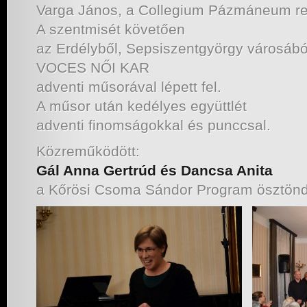
Varga János, a Collegium Pázmáneum re
A szentmisét követően
az Erdélyből, Sepsiszentgyörgy városábó
VOCES NŐI KAR
adventi műsorával lépett fel.
A műsor után kedélyes együttlét
adventi finomságokkal és punccsal.
Közreműködött:
Gál Anna Gertrúd és Dancsa Anita
a Kőrösi Csoma Sándor Program ösztönd