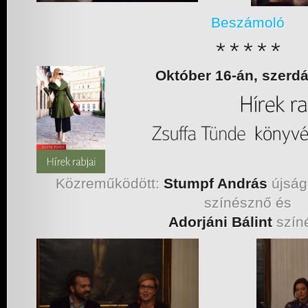
Beszámoló
Október 16-án, szerdá
Közreműködött:
Stumpf András
újság
színésznő és
Adorjáni Bálint
szín