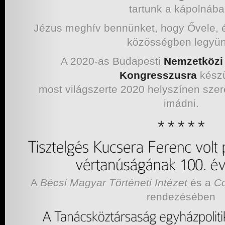
tartunk a kápolnába
Jézus meghív bennünket, hogy Ővele, é
közösségben legyün
A 2020-as Budapesti
Nemzetközi 
Kongresszusra
kész
most világszerte 2020 helyszínen szer
imádni.
A
Bécsi Magyar Történeti Intézet
és a
C
rendezésében