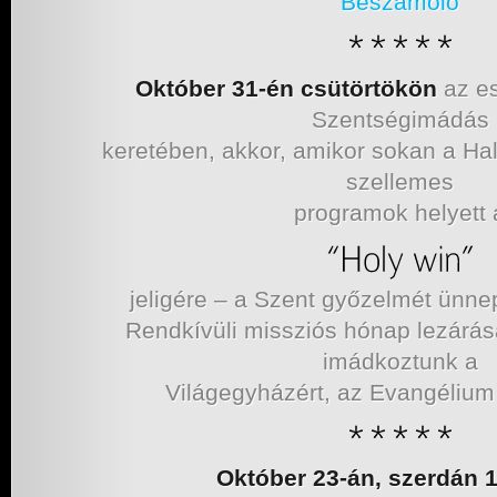
Beszámoló
Október 31-én csütörtökön
az es
Szentségimádás
keretében, akkor, amikor sokan a Hall
szellemes
programok helyett 
jeligére – a Szent győzelmét ünne
Rendkívüli missziós hónap lezárás
imádkoztunk a
Világegyházért, az Evangélium 
Október 23-án, szerdán 1