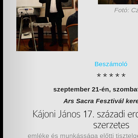
Fotó: C
Beszámoló
szeptember 21-én, szomba
Ars Sacra Fesztivál ker
emléke és munkássága előtti tisztel