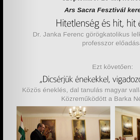
Ars Sacra Fesztivál ker
Dr. Janka Ferenc görögkatolikus lelk
professzor előadás
Ezt követően:
Közös éneklés, dal tanulás magyar val
Közreműködött a Barka N