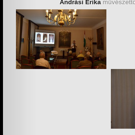
Andrási Erika
művészettö