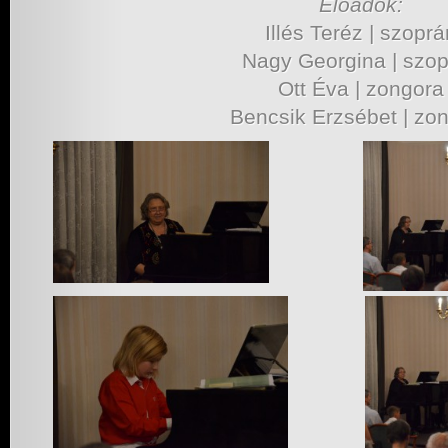
Előadók:
Illés Teréz | szoprá
Nagy Georgina | szo
Ott Éva | zongora
Bencsik Erzsébet | zo