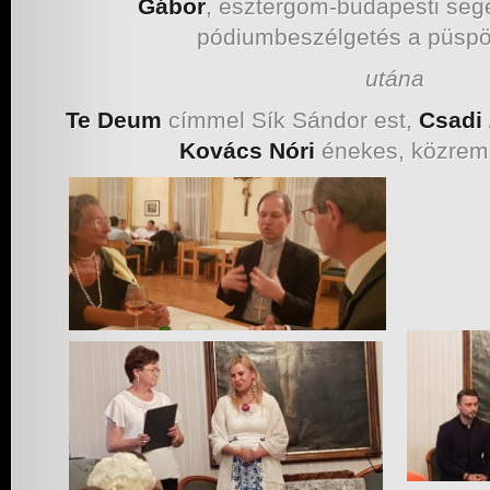
Gábor
, esztergom-budapesti se
pódiumbeszélgetés a püspö
utána
Te Deum
címmel Sík Sándor est,
Csadi 
Kovács Nóri
énekes, közrem