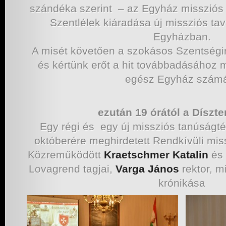
szándéka szerint – az Egyház missziós 
Szentlélek kiáradása új missziós ta
Egyházban.
A misét követően a szokásos Szentség
és kértünk erőt a hit továbbadásához
egész Egyház szám
ezután 19 órától a Díszt
Egy régi és egy új missziós tanúságté
októberére meghirdetett Rendkívüli mi
Közreműködött
Kraetschmer Katalin
és
Lovagrend tagjai,
Varga János
rektor, m
krónikása