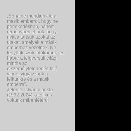
„Soha ne mondjunk le a
másik emberről, hogy ne
perlekedésben, hanem
reményben éljünk, hogy
nyitva tartsuk azokat az
utakat, amelyek a másik
emberhez vezetnek. Ne
legyünk szűk látókörűek, és
habár a felgyorsult világ
mintha az
elszemélytelenedés felé
vinne, vigyázzunk a
lelkünkre és a másik
emberre”.
Jelenits István piarista
(1932-2024) katolikus
voltunk mibenlétéről