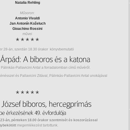
Natalia Rehling
Műsoron:
Antonio Vivaldi
Jan Antonín Koželuch
Gioachino Rossini
művei
er 28-án, szerdán 18.30 órakor könyvbemutató
 Pálinkás-Pallavicini Antal a forradalomban című művéről.
nésszel és Pallavicini Zitával, Pálinkás-Pallavicini Antal unokájával
 23-án, pénteken 18.00 órakor szentmisét és koszorúzással
gybekötött
megemlékezést tartottunk.