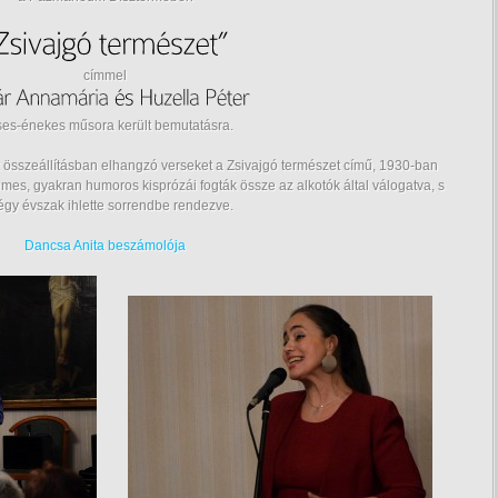
címmel
ses-énekes műsora került bemutatásra.
 összeállításban elhangzó verseket a Zsivajgó természet című, 1930-ban
emes, gyakran humoros kisprózái fogták össze az alkotók által válogatva, s
égy évszak ihlette sorrendbe rendezve.
Dancsa Anita beszámolója