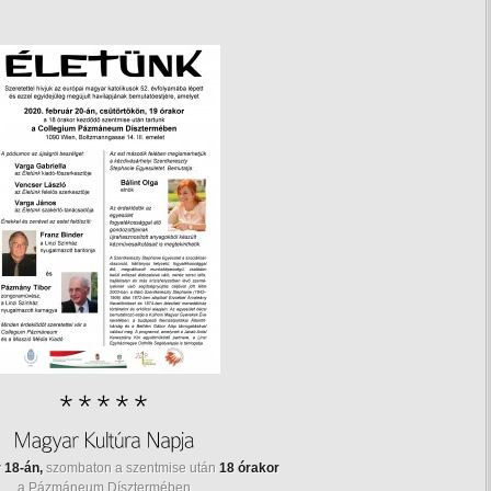
 18-án,
szombaton a szentmise után
18 órakor
a Pázmáneum Dísztermében