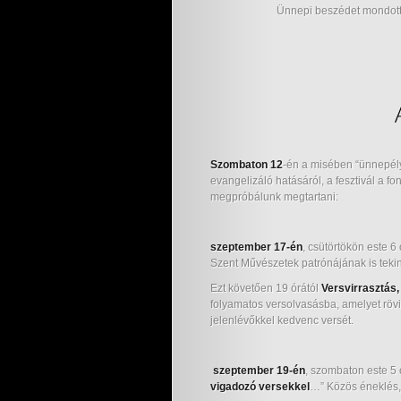
Ünnepi beszédet mondot
Szombaton 12
-én a misében “ünnepél
evangelizáló hatásáról, a fesztivál a f
megpróbálunk megtartani:
szeptember 17-én
, csütörtökön este 
Szent Művészetek patrónájának is teki
Ezt követően 19 órától
Versvirrasztás
folyamatos versolvasásba, amelyet röv
jelenlévőkkel kedvenc versét.
szeptember 19-én
, szombaton este 5 
vigadozó versekkel
…” Közös éneklés,