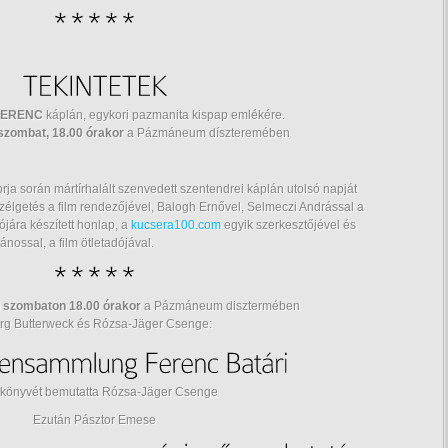
FERENC
káplán, egykori pazmanita kispap emlékére.
 szombat, 18.00 órakor
a Pázmáneum díszteremében
rja során mártírhalált szenvedett szentendrei káplán utolsó napját
szélgetés a film rendezőjével, Balogh Ernővel, Selmeczi Andrással a
jára készített honlap, a
kucsera100.com
egyik szerkesztőjével és
nossal, a film ötletadójával.
n szombaton 18.00 órakor
a Pázmáneum disztermében
rg Butterweck és Rózsa-Jäger Csenge:
 könyvét bemutatta Rózsa-Jäger Csenge
Ezután Pásztor Emese