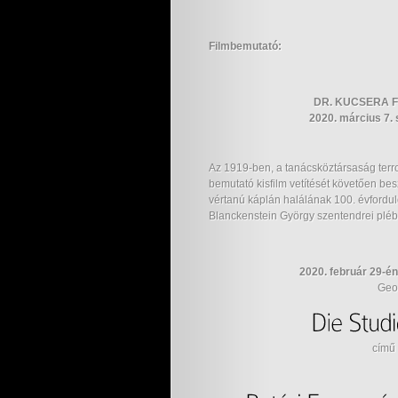
Filmbemutató:
DR. KUCSERA 
2020. március 7.
Az 1919-ben, a tanácsköztársaság terro
bemutató kisfilm vetítését követően be
vértanú káplán halálának 100. évforduló
Blanckenstein György szentendrei plébá
2020. február 29-é
Geo
című