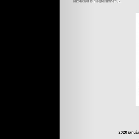
alkotásait is megtekinthettük.
2020 január