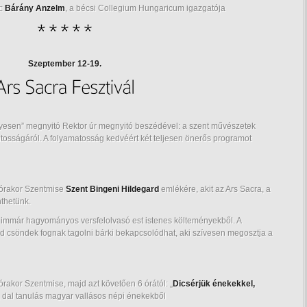
t:
Bárány Anzelm
, a bécsi Collegium Hungaricum igazgatója
Szeptember 12-19.
yesen” megnyitó Rektor úr megnyitó beszédével: a szent művészetek
ontosságáról. A folyamatosság kedvéért két teljesen önerős programot
6 órakor Szentmise
Szent Bingeni Hildegard
emlékére, akit az Ars Sacra, a
nthetünk.
,
immár hagyományos versfelolvasó est istenes költeményekből. A
id csöndek fognak tagolni bárki bekapcsolódhat, aki szívesen megosztja a
órakor Szentmise, majd azt követően 6 órától: „
Dicsérjük énekekkel,
 dal tanulás magyar vallásos népi énekekből