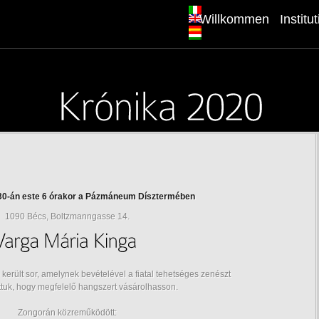
Willkommen
Institu
 30-án este 6 órakor a Pázmáneum Dísztermében
1090 Bécs, Boltzmanngasse 14.
 került sor, amelynek bevételével a fiatal tehetséges zenészt
tuk, hogy megfelelő hangszert vásárolhasson.
Zongorán közreműködött: