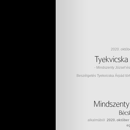
2020. októb
- Mindszenty József és
Beszélgetés Tyekvicska Árpád törté
alkalmából
2020. október
e