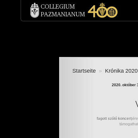
Startseite
»
Krónika 2020
2020. október
fagott szóló koncert
jére
támogathat