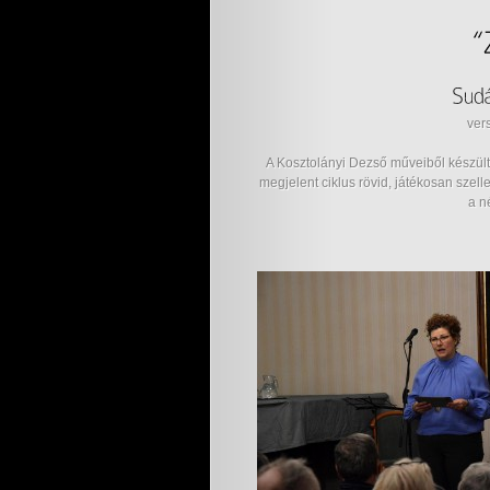
ver
A Kosztolányi Dezső műveiből készült
megjelent ciklus rövid, játékosan szell
a n