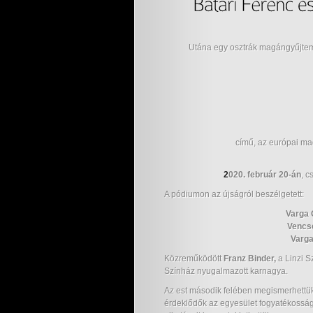
Utána egy osztrák magángyűjtemén
című, az európai ma
2
020. február 20-án
, c
A pódiumon az újságról beszélgetett:
Varga 
Vencs
Varga
Közreműködött
Franz Binder,
a Linzi S
Színház nyugalmazott karnagya.
Az est második felében megismerhettü
érdeklődők az egyesület fogyatékosság