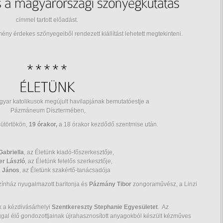
címmel tartott előadást.
y érdekes szőnyegeiből rendezett kiállítást lehetett megtekinteni.
gyar katolikusok megújult havilapjának bemutatóestje a
Pázmáneum Dísztermében,
sütörtökön,
19 órakor,
a 18 órakor kezdődő szentmise után.
Gabriella
, az Életünk kiadó-főszerkesztője,
er László
, az Életünk felelős szerkesztője,
 János
, az Életünk szakértő-tanácsadója
zínház nyugalmazott baritonja és
Pázmány Tibor
zongoraművész, a Linzi
k a kézdivásárhelyi
Szentkereszty Stephanie Egyesületet
. Az
gal élő gondozottjainak újrahasznosított anyagokból készült kézműves