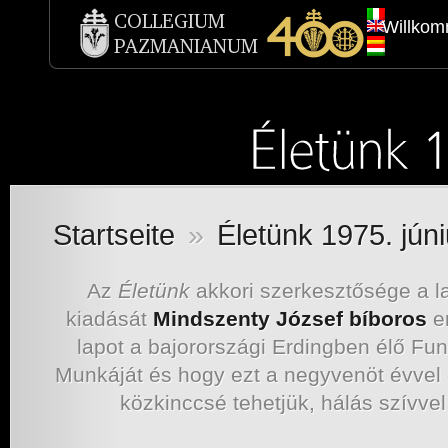
Willko
Startseite
»
Életünk 1975. júni
Az
Életünk
akkori szerkesztősége a la
kiadását
Mindszenty József bíboros
em
lapot a bajorországi Erdingben élő Funke
Munkáját és hogy ezt a negyvenöt évvel 
közkinccsé tehetjük, hálás szívvel