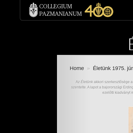
Home
»
Életünk 1975. jún
Az
Életünk
akkori szerkesztősége a 
szentelte. A lapot a bajorországi Erdin
ezelőtti kiadványt 