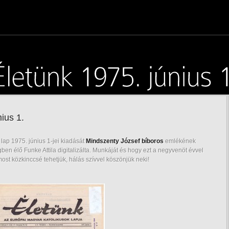
ius 1.
lap 1975. június 1-jei kiadását
Mindszenty József bíboros
emlékének
gben élő Funke Attila digitalizálta. Munkáját és hogy ezt a negyvenöt évvel
most közkinccsé tehetjük, hálás szívvel köszönjük neki!