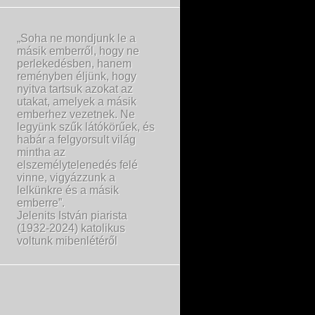
„Soha ne mondjunk le a
másik emberről, hogy ne
perlekedésben, hanem
reményben éljünk, hogy
nyitva tartsuk azokat az
utakat, amelyek a másik
emberhez vezetnek. Ne
legyünk szűk látókörűek, és
habár a felgyorsult világ
mintha az
elszemélytelenedés felé
vinne, vigyázzunk a
lelkünkre és a másik
emberre”.
Jelenits István piarista
(1932-2024) katolikus
voltunk mibenlétéről