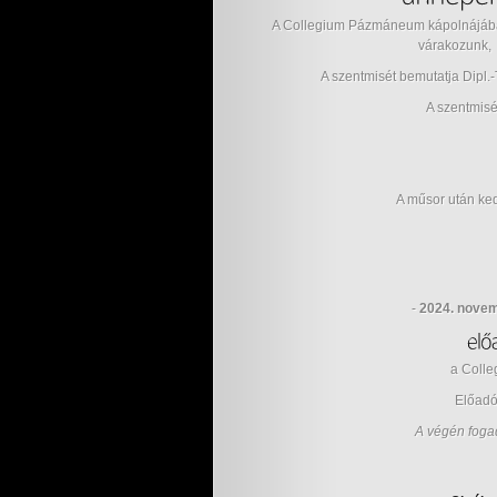
A Collegium Pázmáneum kápolnájá
várakozunk,
A szentmisét bemutatja Dipl.-T
A szentmisé
A műsor után ked
-
2024. nove
a Colle
Előad
A végén fogad