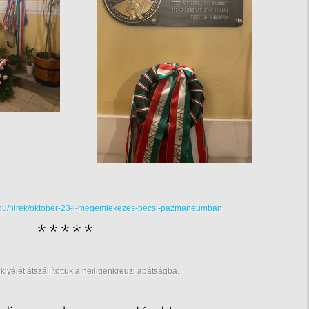
r.hu/hirek/oktober-23-i-megemlekezes-becsi-pazmaneumban
eklyéjét átszállítottuk a heiligenkreuzi apátságba.