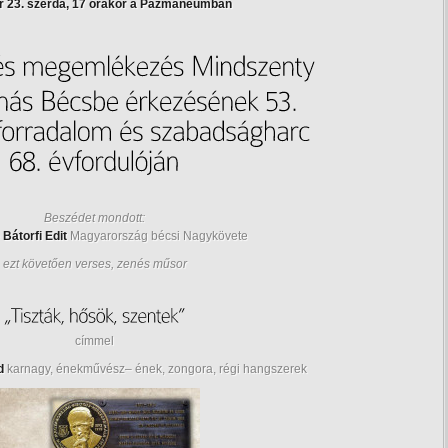
r 23. szerda, 17 órakor a Pázmáneumban
Beszédet mondott:
 Bátorfi Edit
Magyarország bécsi Nagykövete
ezt követően verses, zenés műsor
címmel
d
karnagy, énekművész– ének, zongora, régi hangszerek