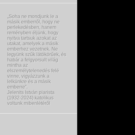
„Soha ne mondjunk le a
másik emberről, hogy ne
perlekedésben, hanem
reményben éljünk, hogy
nyitva tartsuk azokat az
utakat, amelyek a másik
emberhez vezetnek. Ne
legyünk szűk látókörűek, és
habár a felgyorsult világ
mintha az
elszemélytelenedés felé
vinne, vigyázzunk a
lelkünkre és a másik
emberre”.
Jelenits István piarista
(1932-2024) katolikus
voltunk mibenlétéről