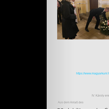
https://www.magyarkuri
IV. Károly er
Aus dem Anlaß des