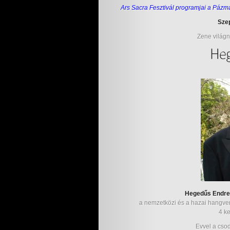
Ars Sacra Fesztivál programjai
a Pázm
Szep
Zene világ
Hegedűs Endre 
a nemzetközi és a hazai hangvers
4 k
Evvel a csod