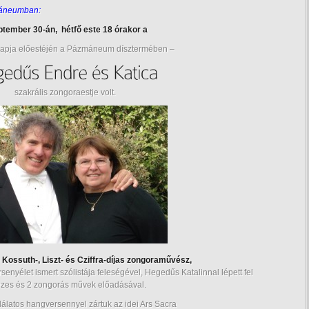
áneumban:
tember 30-án, hétfő este 18 órakor a
napja előestéjén a Pázmáneum dísztermében –
szakrális zongoraestje volt.
Kossuth-, Liszt- és Cziffra-díjas zongoraművész,
enyélet ismert szólistája feleségével, Hegedűs Katalinnal lépett fel
ezes és 2 zongorás művek előadásával.
álatos hangversennyel zártuk az idei Ars Sacra