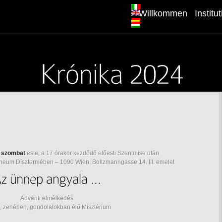
Willkommen
Institu
, szombat
este, a 17 órakor kezdődő előesti Szentmise után
eum Dísztermében – 1090 Wien, Boltzmanngasse 14. III. emelet
Adventi elmélkedés
, zenében, gondolatokban élő Misztérium