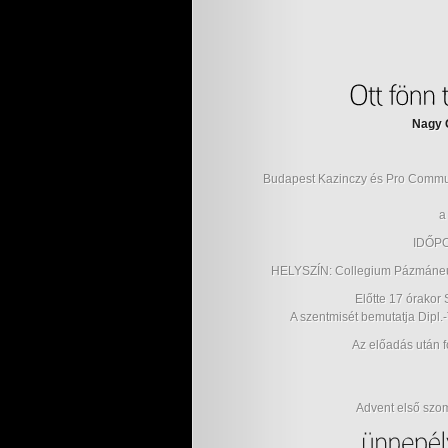
Nagy 
Budapest Kazinczy és Pro Communi
a
IDŐP
HELYSZÍN: Collegium Pázmáneum
Előtte 17 órako
A szentmisét bemutatja Dipl.
Az előadás után f
Advent első szo