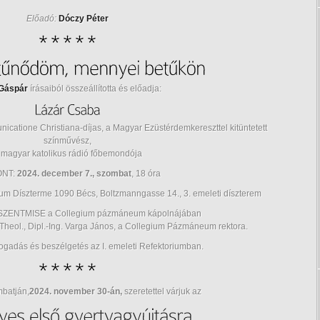
Előadó:
Dóczy Péter
Gáspár
írásaiból összeállította és előadja:
catione Christiana-díjas, a Magyar Ezüstérdemkereszttel kitüntetett
színművész,
 magyar katolikus rádió főbemondója
ONT:
2024. december 7., szombat
, 18 óra
 Díszterme 1090 Bécs, Boltzmanngasse 14., 3. emeleti díszterem
r SZENTMISE a Collegium pázmáneum kápolnájában
-Theol., Dipl.-Ing. Varga János, a Collegium Pázmáneum rektora.
ogadás és beszélgetés az I. emeleti Refektoriumban.
mbatján,
2024. november 30-án,
szeretettel várjuk az