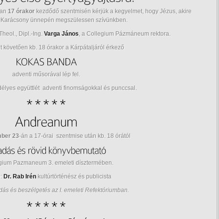
ban
17 órakor
kezdődő szentmisén kérjük a kegyelmet, hogy Jézus, akire
 Karácsony ünnepén megszülessen szívünkben.
heol., Dipl.-Ing.
Varga János
, a Collegium Pázmáneum rektora.
t követően kb. 18 órakor a Kárpátaljáról érkező
adventi műsorával lép fel.
élyes együttlét adventi finomságokkal és punccsal.
mber 23
-án a 17-órai szentmise után kb. 18 órától
gium Pazmaneum 3. emeleti dísztermében.
ó:
Dr. Rab Irén
kultúrtörténész és publicista
ás és beszélgetés az I. emeleti Refektóriumban.