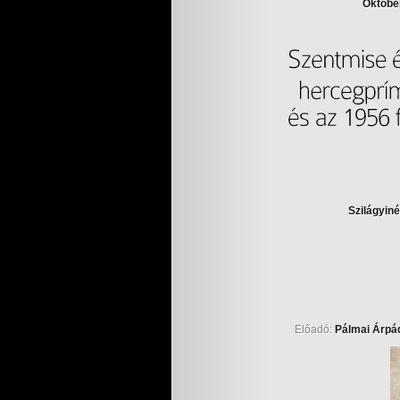
Októbe
Szilágyiné
Előadó:
Pálmai Árpá